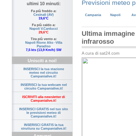
Previsioni meteo 
ultimi 10 minuti:
Fa più freddo a:
Cesinali (AV)
Campania
Napoli
Av
19,6°C
Fa più caldo a:
Napoli V.Carducci
Ultima immagine s
29,6°C
Tira più vento a:
infrarosso
Napoli Rione Alto -Villa
Paradiso
7,5 kts (13,9 Km/h) SW
A cura di sat24.com
Unisciti a noi!
INSERISCI la tua stazione
meteo nel circuito
Campanialive.it!
INSERISCI la tua webcam nel
circuito Campanialive.it!
ISCRIVITI alla newsletter di
Campanialive.it!
INSERISCI GRATIS nel tuo sito
le previsioni meteo di
Campanialive.it!
INSERISCI GRATIS la tua
struttura su Campanialive.it!
Annunci