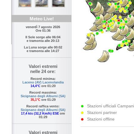
Meteo Live!
venerdì 7 agosto 2026
Ore 01:36
Il Sole sorge alle
06:04
e tramonta alle
20:13
La Luna sorge alle
00:02
e tramonta alle
14:27
Valori estremi
nelle 24 ore:
Record minima:
Laceno (AV) Lacenolandia
14,4°C
ore 01:20
Record massima:
Sicignano degli Alburni (SA)
35,1°C
ore 01:29
Stazioni ufficiali Campani
Record raffica vento:
Sicignano degli Alburni (SA)
Stazioni partner
17,4 kts (32,2 Km/h) ESE
ore
01:29
Stazioni offline
Valori estremi