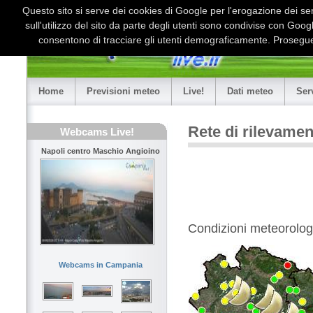
Questo sito si serve dei cookies di Google per l'erogazione dei serv
sull'utilizzo del sito da parte degli utenti sono condivise con Goo
consentono di tracciare gli utenti demograficamente. Proseguen
Home
Previsioni meteo
Live!
Dati meteo
Ser
Rete di rilevame
Webcams Live!
Napoli centro Maschio Angioino
Condizioni meteorologi
Webcams in Campania