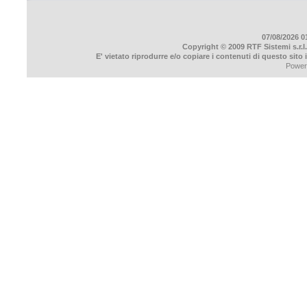
07/08/2026 01
Copyright © 2009 RTF Sistemi s.r.l.
E' vietato riprodurre e/o copiare i contenuti di questo sito
Power