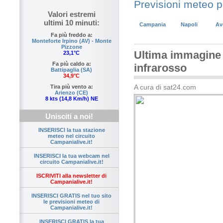
Previsioni meteo 
Valori estremi
ultimi 10 minuti:
Campania
Napoli
Av
Fa più freddo a:
Monteforte Irpino (AV) - Monte
Pizzone
Ultima immagine s
23,1°C
Fa più caldo a:
infrarosso
Battipaglia (SA)
34,9°C
A cura di sat24.com
Tira più vento a:
Arienzo (CE)
8 kts (14,8 Km/h) NE
Unisciti a noi!
INSERISCI la tua stazione
meteo nel circuito
Campanialive.it!
INSERISCI la tua webcam nel
circuito Campanialive.it!
ISCRIVITI alla newsletter di
Campanialive.it!
INSERISCI GRATIS nel tuo sito
le previsioni meteo di
Campanialive.it!
INSERISCI GRATIS la tua