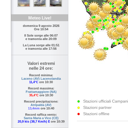
Meteo Live!
domenica 9 agosto 2026
Ore 10:54
Il Sole sorge alle
06:07
e tramonta alle
20:09
La Luna sorge alle
01:51
e tramonta alle
17:56
Valori estremi
nelle 24 ore:
Record minima:
Laceno (AV) Lacenolandia
11,4°C
ore 10:30
Record massima:
Frattamaggiore (NA)
35,4°C
ore 10:30
Stazioni ufficiali Campani
Record precipitazione:
Atripalda (AV)
Stazioni partner
13,4mm
ore 10:40
Stazioni offline
Record raffica vento:
Santa Maria a Vico (CE)
20,9 kts (38,7 Km/h) E
ore 10:39