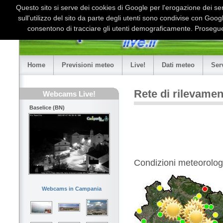
Questo sito si serve dei cookies di Google per l'erogazione dei serv
sull'utilizzo del sito da parte degli utenti sono condivise con Goo
consentono di tracciare gli utenti demograficamente. Proseguen
Home
Previsioni meteo
Live!
Dati meteo
Ser
Rete di rilevame
Webcams Live!
Baselice (BN)
Condizioni meteorologi
Webcams in Campania