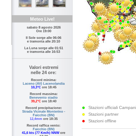
Meteo Live!
sabato 8 agosto 2026
Ore 19:00
Il Sole sorge alle
06:06
e tramonta alle
20:10
La Luna sorge alle
01:51
e tramonta alle
16:53
Valori estremi
nelle 24 ore:
Record minima:
Laceno (AV) Lacenolandia
10,3°C
ore 18:45
Record massima:
Benevento stadio
39,2°C
ore 18:40
Stazioni ufficiali Campani
Record precipitazione:
Strada Vicinale Monterino -
Stazioni partner
Faicchio (BN)
12,4mm
ore 18:35
Stazioni offline
Record raffica vento:
Faicchio (BN)
41,6 kts (77 Km/h) NNW
ore