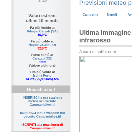
17:20
Previsioni meteo 
Campania
Napoli
Av
Valori estremi
ultimi 10 minuti:
Fa più freddo a:
Ultima immagine s
Rifugio Cervati (SA)
16,9°C
infrarosso
Fa più caldo a:
Napoli V.Carducci
32,5°C
A cura di sat24.com
Piove di più a:
Caiazzo (CE)
8mm
(Valore ultim'ora)
Tira più vento a:
Ischia Porto
14 kts (25,9 Km/h) NW
Unisciti a noi!
INSERISCI la tua stazione
meteo nel circuito
Campanialive.it!
INSERISCI la tua webcam nel
circuito Campanialive.it!
ISCRIVITI alla newsletter di
Campanialive.it!