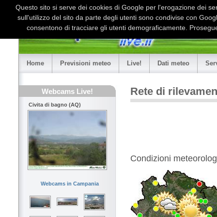
Questo sito si serve dei cookies di Google per l'erogazione dei serv
sull'utilizzo del sito da parte degli utenti sono condivise con Goo
consentono di tracciare gli utenti demograficamente. Proseguen
Home
Previsioni meteo
Live!
Dati meteo
Ser
Rete di rilevame
Webcams Live!
Civita di bagno (AQ)
Condizioni meteorologi
Webcams in Campania