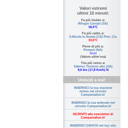
Valori estremi
ultimi 10 minuti:
Fa più freddo a:
Rifugio Cervati (SA)
18,4°C
Fa più caldo a:
S.Nicola la Strada (CE) Prot. Civ.
33,6°C
Piove di più a:
Pompei (NA)
3mm
(Valore ultim'ora)
Tira più vento a:
Salerno Torrione alto (SA)
9,6 kts (17,8 Km/h) N
Unisciti a noi!
INSERISCI la tua stazione
meteo nel circuito
Campanialive.it!
INSERISCI la tua webcam nel
circuito Campanialive.it!
ISCRIVITI alla newsletter di
Campanialive.it!
INSERISCI GRATIS nel tuo sito