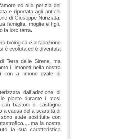
l'amore ed alla perizia dei
ta e riportata agli antichi
ione di Giuseppe Nunziata,
a famiglia, moglie e figli,
 la loro terra.
tura biologica e all'adozione
si è evoluta ed è diventata
i Terra delle Sirene, ma
amo i limoneti nella nostra
ti con a limone ovale di
erizzata dall'adozione di
lle piante durante i mesi
te con bastoni di castagno
o a causa della scarsità di
 sono state sostituite con
tastrofico.....ma la nostra
to la sua caratteristica