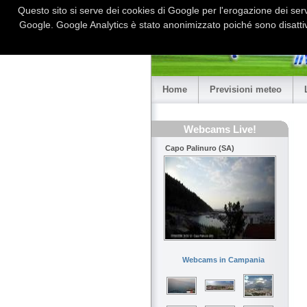
Questo sito si serve dei cookies di Google per l'erogazione dei serviz
Google. Google Analytics è stato anonimizzato poiché sono disattiv
Home
Previsioni meteo
Webcams Live!
Capo Palinuro (SA)
Webcams in Campania