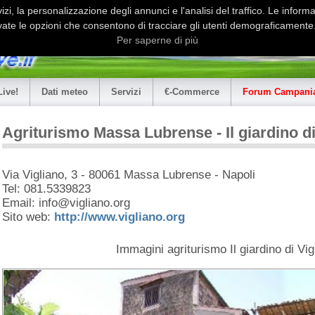
i, la personalizzazione degli annunci e l'analisi del traffico. Le informaz
ate le opzioni che consentono di tracciare gli utenti demograficamente.
Per saperne di più
Live!
Dati meteo
Servizi
€-Commerce
Forum Campania
Agriturismo Massa Lubrense - Il giardino di
Via Vigliano, 3 - 80061 Massa Lubrense - Napoli
Tel: 081.5339823
Email: info@vigliano.org
Sito web:
http://www.vigliano.org
Immagini agriturismo Il giardino di Vig