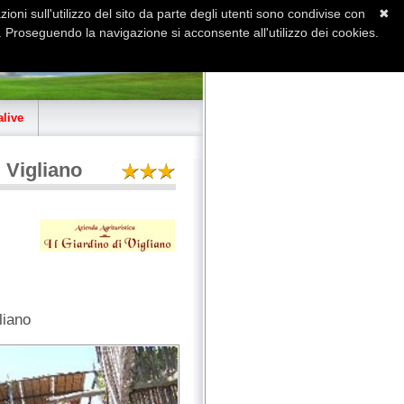
ioni sull'utilizzo del sito da parte degli utenti sono condivise con
✖
 Proseguendo la navigazione si acconsente all'utilizzo dei cookies.
Home
Contatti
Sitemap
live
 Vigliano
liano