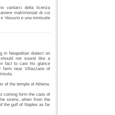
o vantarci della licenza
mere matrimoniali di cui
i e Vesuvio e una minisuite
g in Neapolitan dialect on
 should not sound like a
n fact to cast his glance
y farm near Villazzano of
insula.
er of the temple of Athena.
t coming form the caos of
 the sirens, when from the
f the gulf of Naples as far