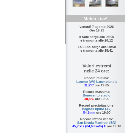
Meteo Live!
venerdì 7 agosto 2026
Ore 19:23
Il Sole sorge alle
06:05
e tramonta alle
20:12
La Luna sorge alle
00:50
e tramonta alle
15:41
Valori estremi
nelle 24 ore:
Record minima:
Laceno (AV) Lacenolandia
11,2°C
ore 19:05
Record massima:
Benevento stadio
38,8°C
ore 19:00
Record precipitazione:
Bagnoli Irpino (AV)
54,1mm
ore 19:00
Record raffica vento:
San Nicola Manfredi (BN)
45,7 kts (84,6 Km/h) E
ore 19:10