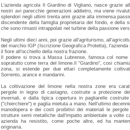
L'azienda agricola Il Giardino di Vigliano, nasce grazie al
nostri avi parecchie generazioni addietro, ma viene rivaluta
splendori negli ultimi trenta anni grazie alla immensa pass
discendente della famiglia proprietaria del fondo, e della su
che sono rimasti intrappolati nel turbine della passione verso
Negli ultimi dieci anni, poi grazie all'agriturismo, all'agricol
del marchio IGP (Iscrizione Geografica Protetta), l'azienda 
il fiore all'occhiello della nostra frazione.
Il podere si trova a Massa Lubrense, famosa col nome d
sopratutto come terra del limone.Il "Giardino", cosi chiami
zona, si estende per due ettari completamente coltiva
Sorrento, arance e mandarini.
La coltivazione del limone nella nostra zone era caratt
pergole in legno di castagno, costruite a protezione de
invernali, e dalla tipica copertura in pagliarelle costrui
("chierchiere") e paglia mietuta a mano. Nell'ultimo decenni
manodopera e dei costi proibitivi dei materiali le pergole
strutture semi metalliche dall'impatto ambientale a volte ca
azienda ha resistito, come poche altre, ed ha mantenu
originaria.