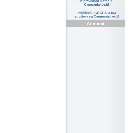
le previsioni meteo di
Campanialive.it!
INSERISCI GRATIS la tua
struttura su Campanialive.it!
Annunci