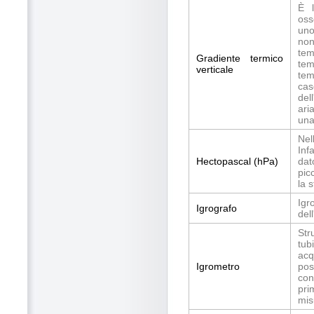
È l
oss
uno
non
tem
Gradiente termico
tem
verticale
tem
cas
del
ari
una
Nel
Inf
Hectopascal (hPa)
dat
pic
la 
Igr
Igrografo
del
Str
tub
acq
Igrometro
pos
con
pri
mis