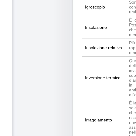
Son
Igroscopio
con
umid
È c
Pos
Insolazione
che
med
Più
Insolazione relativa
rap
e n
Qua
del
inv
suo
Inversione termica
d'a
in 
ant
all
È l
sol
che
ris
Irraggiamento
rin
ass
nel