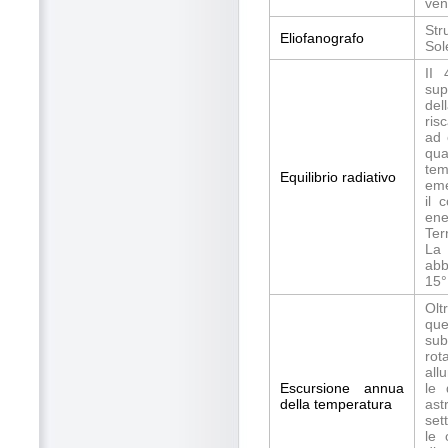
ven
Str
Eliofanografo
Sol
II 
sup
del
ris
ad 
qu
tem
Equilibrio radiativo
eme
il 
ene
Ter
La
abb
15°
Olt
que
sub
rot
all
Escursione annua
le 
della temperatura
ast
set
le 