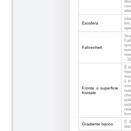
diu
con
abb
(da
Exosfera
km,
spa
Sca
Fah
tem
Fahrenheit
tem
mer
- 32
È l
fre
mes
il 
zon
Fronte o superficie
nub
frontale
che
sol
vio
rel
fro
È i
Gradiente barico
dis