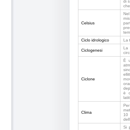
di 
che
Nel
mis
Celsius
par
pre
tem
Ciclo idrologico
La 
La 
Ciclogenesi
cir
È u
atm
sin
ell
Ciclone
mov
ora
dep
è c
lat
Per
met
Clima
10
del
Si 