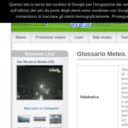
Questo sito si serve dei cookies di Google per l'erogazione dei serv
sull'utilizzo del sito da parte degli utenti sono condivise con Goo
consentono di tracciare gli utenti demograficamente. Proseguen
Home
Previsioni meteo
Live!
Dati meteo
Ser
Glossario Meteo.
Webcams Live!
San Nicola la Strada (CE)
Dic
di 
for
cos
asc
tem
Adiabatica
l'e
a p
lun
Webcams in Campania
pro
per
un 
adi