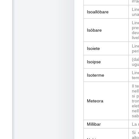
irr
Lin
Isoallòbare
una
Lin
pre
Isòbare
dev
liv
Lin
Isoiete
per
(da
Isoipse
ugu
Lin
Isoterme
tem
Il 
nel
si 
Meteora
tro
ele
nel
sab
Millibar
La 
Si 
alt