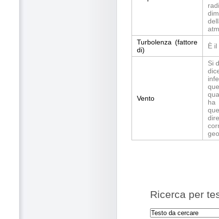
rad
dim
del
atm
Turbolenza (fattore
È i
di)
Si 
dic
inf
que
qua
Vento
ha 
que
dir
cor
geo
Ricerca per te