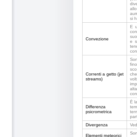
div
all
aum
si 
E u
con
suo
Convezione
e s
ten
con
Son
fin
sco
Correnti a getto (jet
che
streams)
vol
imp
alt
con
È l
Differenza
tem
psicrometrica
ter
part
Divergenza
Ved
Son
Elementi meteorici