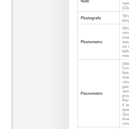
Nubi
nem
(Cb
Str
Pluviografo
pio
Str
cen
esa
Pluviometro
ass
un 
let
med
(da
l'u
fis
man
«bu
gar
ven
Psicrometro
pro
Per
il 
que
Qua
eva
con