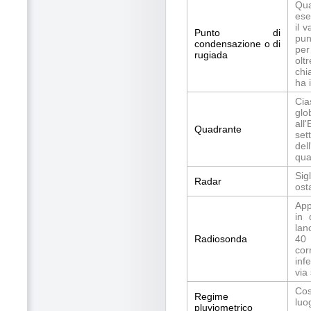
Qua
ese
il 
Punto di
pun
condensazione o di
per
rugiada
olt
chi
ha 
Cia
glo
all
Quadrante
set
del
qua
Sig
Radar
ost
App
in 
lan
Radiosonda
40 
cor
inf
via 
Cos
Regime
luo
pluviometrico