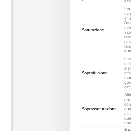
ess
Int
eva
chi
l'e
tal
Saturazione
vap
ten
cas
tem
aum
L'a
si 
ins
Sopraffusione
cri
man
goc
cir
Aff
pre
con
Soprassaturazione
qua
all
que
uno
È l