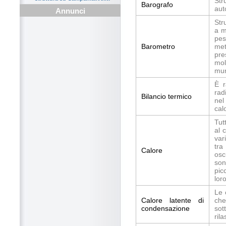
Str
Barografo
aut
Annunci
Str
a m
pes
Barometro
met
pre
mol
mun
È r
rad
Bilancio termico
nel
cal
Tut
al 
var
tra
Calore
osc
son
pic
loro
Le 
Calore latente di
che
condensazione
sot
ril