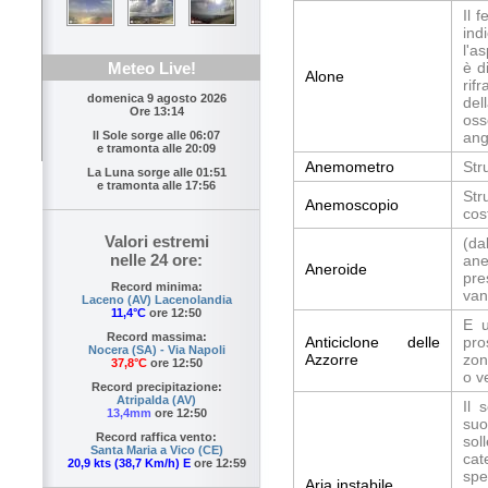
Il 
ind
l'a
è d
Meteo Live!
Alone
rif
domenica 9 agosto 2026
del
Ore 13:14
oss
ang
Il Sole sorge alle
06:07
e tramonta alle
20:09
Anemometro
Str
La Luna sorge alle
01:51
e tramonta alle
17:56
Str
Anemoscopio
cos
Valori estremi
(da
nelle 24 ore:
ane
Aneroide
pre
Record minima:
van
Laceno (AV) Lacenolandia
11,4°C
ore 12:50
E u
Record massima:
Anticiclone delle
pro
Nocera (SA) - Via Napoli
Azzorre
zon
37,8°C
ore 12:50
o v
Record precipitazione:
Atripalda (AV)
Il 
13,4mm
ore 12:50
suo
Record raffica vento:
sol
Santa Maria a Vico (CE)
cat
20,9 kts (38,7 Km/h) E
ore 12:59
spe
Aria instabile