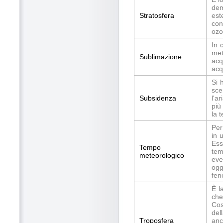
dem
Stratosfera
est
con
ozo
In 
met
Sublimazione
acq
acq
Si 
sce
Subsidenza
l'a
più
la 
Per
in 
Ess
Tempo
tem
meteorologico
eve
ogg
fen
È l
che
Cos
del
Troposfera
anc