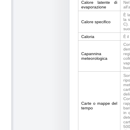
Calore latente di
Nel
evaporazione
all
È l
la 
Calore specifico
C).
suo
Caloria
È i
Con
den
Capannina
reg
meteorologica
col
vap
buo
Son
rip
met
car
del
Con
Carte o mappe del
rap
tempo
bar
in 
det
car
500