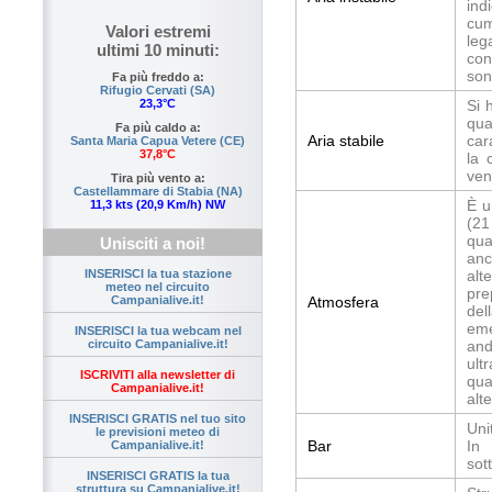
ind
cum
Valori estremi
leg
ultimi 10 minuti:
con
son
Fa più freddo a:
Rifugio Cervati (SA)
Si 
23,3°C
qua
Fa più caldo a:
Aria stabile
car
Santa Maria Capua Vetere (CE)
37,8°C
la 
ven
Tira più vento a:
Castellammare di Stabia (NA)
È u
11,3 kts (20,9 Km/h) NW
(21
qua
Unisciti a noi!
anc
alt
INSERISCI la tua stazione
meteo nel circuito
pre
Atmosfera
Campanialive.it!
del
eme
INSERISCI la tua webcam nel
and
circuito Campanialive.it!
ult
ISCRIVITI alla newsletter di
qua
Campanialive.it!
alt
INSERISCI GRATIS nel tuo sito
Uni
le previsioni meteo di
Bar
In 
Campanialive.it!
sot
INSERISCI GRATIS la tua
struttura su Campanialive.it!