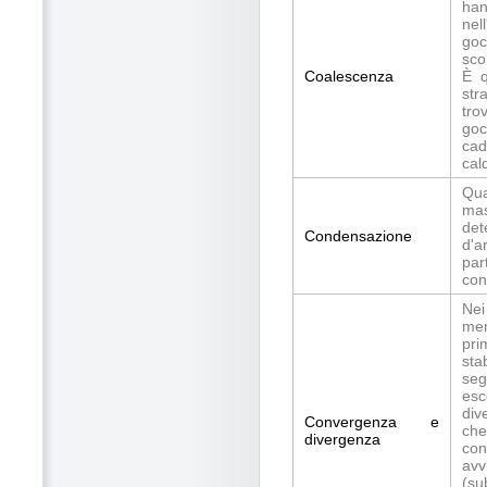
han
nel
goc
sco
Coalescenza
È q
str
tro
goc
cad
cal
Qua
ma
det
Condensazione
d'a
par
con
Nei
men
pri
sta
seg
esc
div
Convergenza e
che
divergenza
con
avv
(su