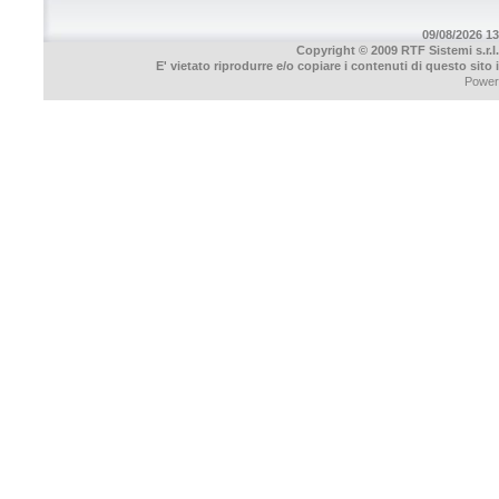
09/08/2026 13
Copyright © 2009 RTF Sistemi s.r.l.
E' vietato riprodurre e/o copiare i contenuti di questo sito
Power