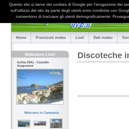
Questo sito si serve dei cookies di Google per l'erogazione dei serv
sull'utilizzo del sito da parte degli utenti sono condivise con Goo
consentono di tracciare gli utenti demograficamente. Proseguen
Home
Previsioni meteo
Live!
Dati meteo
Ser
Discoteche 
Webcams Live!
Ischia (NA) - Castello
Aragonese
Webcams in Campania