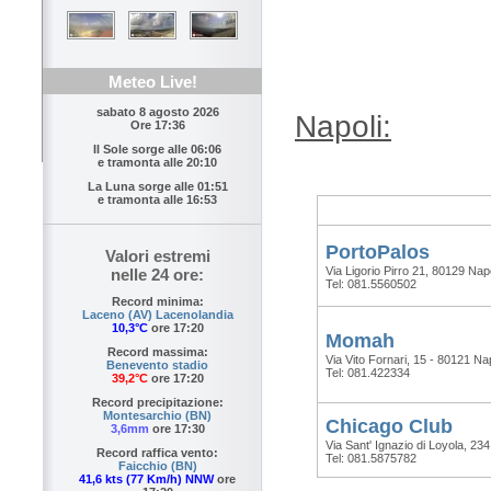
Meteo Live!
sabato 8 agosto 2026
Napoli:
Ore 17:36
Il Sole sorge alle
06:06
e tramonta alle
20:10
La Luna sorge alle
01:51
e tramonta alle
16:53
PortoPalos
Valori estremi
Via Ligorio Pirro 21, 80129 Napo
nelle 24 ore:
Tel: 081.5560502
Record minima:
Laceno (AV) Lacenolandia
10,3°C
ore 17:20
Momah
Record massima:
Via Vito Fornari, 15 - 80121 Nap
Benevento stadio
Tel: 081.422334
39,2°C
ore 17:20
Record precipitazione:
Montesarchio (BN)
Chicago Club
3,6mm
ore 17:30
Via Sant' Ignazio di Loyola, 23
Record raffica vento:
Tel: 081.5875782
Faicchio (BN)
41,6 kts (77 Km/h) NNW
ore