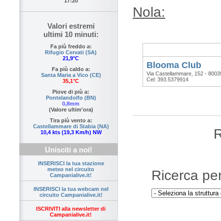
17:20
Nola:
Valori estremi
ultimi 10 minuti:
Fa più freddo a:
Rifugio Cervati (SA)
21,9°C
Blooma Club
Fa più caldo a:
Via Castellammare, 152 - 80035
Santa Maria a Vico (CE)
Cel: 393.5379914
35,1°C
Piove di più a:
Pontelandolfo (BN)
0,8mm
(Valore ultim'ora)
Tira più vento a:
Castellammare di Stabia (NA)
R
10,4 kts (19,3 Km/h) NW
Unisciti a noi!
INSERISCI la tua stazione
meteo nel circuito
Ricerca pe
Campanialive.it!
INSERISCI la tua webcam nel
circuito Campanialive.it!
ISCRIVITI alla newsletter di
Campanialive.it!