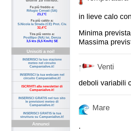
Fa più freddo a:
Rifugio Cervati (SA)
in lieve calo c
23,1°C
Fa più caldo a:
S.Nicola la Strada (CE) Prot. Civ.
32,4°C
Minima previst
Tira più vento a:
Posillipo (NA) Ist. Denza
Massima previs
3,5 kts (6,5 Km/h) SE
Unisciti a noi!
INSERISCI la tua stazione
meteo nel circuito
Venti
Campanialive.it!
INSERISCI la tua webcam nel
circuito Campanialive.it!
deboli variabili
ISCRIVITI alla newsletter di
Campanialive.it!
INSERISCI GRATIS nel tuo sito
le previsioni meteo di
Mare
Campanialive.it!
INSERISCI GRATIS la tua
struttura su Campanialive.it!
Annunci
.