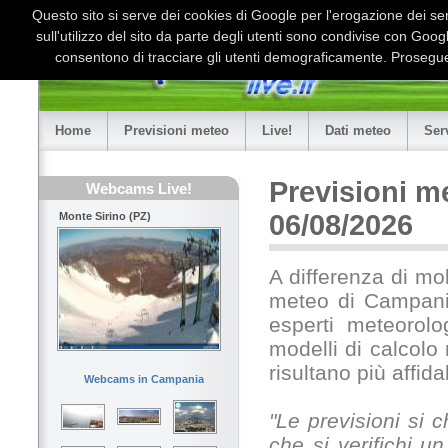
Questo sito si serve dei cookies di Google per l'erogazione dei serv
sull'utilizzo del sito da parte degli utenti sono condivise con Goo
consentono di tracciare gli utenti demograficamente. Proseguen
Home
Previsioni meteo
Live!
Dati meteo
Ser
Previsioni m
Webcams Live!
06/08/2026
Monte Sirino (PZ)
A differenza di mol
meteo di Campania
esperti meteorolo
modelli di calcolo
risultano più affid
Webcams in Campania
"Le previsioni si
che si verifichi u