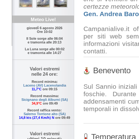
certezze meteorol
Gen. Andrea Baro
Meteo Live!
Campanialive.it o
giovedì 6 agosto 2026
Ore 10:02
per siti web sem
Il Sole sorge alle
06:04
informazioni visita
e tramonta alle
20:13
La Luna sorge alle
00:02
contatti.
e tramonta alle
14:27
Benevento
Valori estremi
nelle 24 ore:
Record minima:
Sul Sannio inizial
Laceno (AV) Lacenolandia
11,7°C
ore 09:15
foschie. Durante
Record massima:
addensamenti cumuli
Sicignano degli Alburni (SA)
34,9°C
ore 09:49
temporali in disso
Record raffica vento:
Salerno Torrione alto (SA)
14,8 kts (27,4 Km/h) N
ore 09:49
Valori estremi
Temperatura
ultimi 10 minuti: