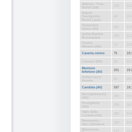
Salerno - Fraz.
225
21:
Rufoli (SA)
Napoli
Fuorigrotta
40
13:
Rione Lauro
Savignano
692
12:
Irpino (AV)
Ischia Barano
290
11:
Buonopane
Grumo
70
23:
Nevano (NA)
Caserta centro
75
19:
Caivano (NA)
26
01:
Montoro
201
19:
Inferiore (AV)
Ischia Lacco
60
08:
Ameno
Candida (AV)
597
19:
Roccapiemonte
254
15:
(SA)
Postiglione
256
10:
(SA)
Vallo della
380
07:
Lucania (SA)
Benevento -
190
19:
San Liberatore
Benevento
127
12: