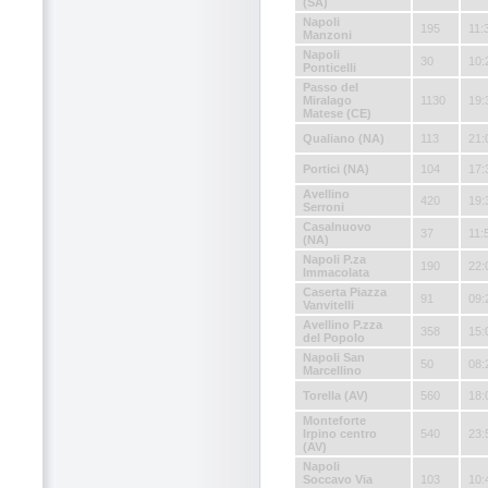
(SA)
Napoli
195
11:
Manzoni
Napoli
30
10:
Ponticelli
Passo del
Miralago
1130
19:
Matese (CE)
Qualiano (NA)
113
21:
Portici (NA)
104
17:
Avellino
420
19:
Serroni
Casalnuovo
37
11:
(NA)
Napoli P.za
190
22:
Immacolata
Caserta Piazza
91
09:
Vanvitelli
Avellino P.zza
358
15:
del Popolo
Napoli San
50
08:
Marcellino
Torella (AV)
560
18:
Monteforte
Irpino centro
540
23:
(AV)
Napoli
Soccavo Via
103
10: