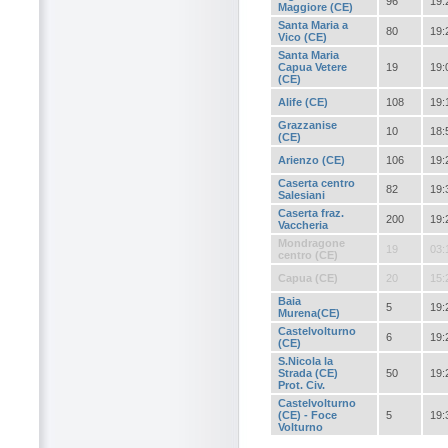
96
19:
Maggiore (CE)
Santa Maria a
80
19:
Vico (CE)
Santa Maria
Capua Vetere
19
19:
(CE)
Alife (CE)
108
19:
Grazzanise
10
18:
(CE)
Arienzo (CE)
106
19:
Caserta centro
82
19:
Salesiani
Caserta fraz.
200
19:
Vaccheria
Mondragone
19
03:
centro (CE)
Capua (CE)
20
15:
Baia
5
19:
Murena(CE)
Castelvolturno
6
19:
(CE)
S.Nicola la
Strada (CE)
50
19:
Prot. Civ.
Castelvolturno
(CE) - Foce
5
19:
Volturno