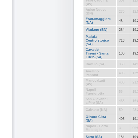
Valle Caudina
307
12:
(AV)
Apice Nuovo
270
12:
(BN)
Frattamaggiore
48
19:
(NA)
Vitulano (BN)
284
19:
Padula -
Centro storico
713
19:
(SA)
Cava de'
Tirreni - Santa
130
19:
Lucia (SA)
Ravello (SA)
350
14:
Avellino
405
13:
Pennini
Manocalzati
430
21:
(AV)
Napoli
55
15:
Fuorigrotta
San Giovanni
465
16:
a Piro (SA)
Caivano (NA)
50
23:
Oliveto Citra
405
19:
(SA)
Napoli - Porto
3
06:
Molosiglio
Serre (SA)
184
19: