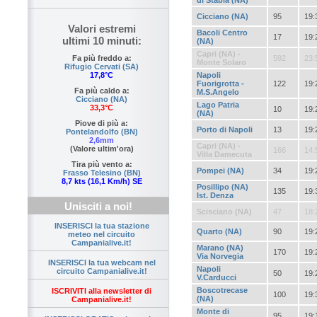
di Stabia (NA)
Cicciano (NA)
95
19:
Valori estremi
Bacoli Centro
17
19:
ultimi 10 minuti:
(NA)
Capri (NA) -
Fa più freddo a:
592
23:
Monte Solaro
Rifugio Cervati (SA)
17,8°C
Napoli
Fuorigrotta -
122
19:
Fa più caldo a:
M.S.Angelo
Cicciano (NA)
Lago Patria
33,3°C
10
19:
(NA)
Piove di più a:
Porto di Napoli
13
19:
Pontelandolfo (BN)
2,6mm
Capri (NA) -
(Valore ultim'ora)
166
14:
Villa Damecuta
Tira più vento a:
Pompei (NA)
34
19:
Frasso Telesino (BN)
8,7 kts (16,1 Km/h) SE
Posillipo (NA)
135
19:
Ist. Denza
Unisciti a noi!
Scisciano (NA)
47
18:
INSERISCI la tua stazione
Quarto (NA)
90
19:
meteo nel circuito
Campanialive.it!
Marano (NA)
170
19:
Via Norvegia
INSERISCI la tua webcam nel
Napoli
circuito Campanialive.it!
50
19:
V.Carducci
Boscotrecase
ISCRIVITI alla newsletter di
100
19:
(NA)
Campanialive.it!
Monte di
95
19: