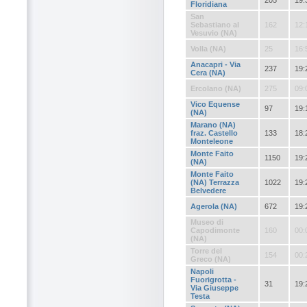
205
19:
Floridiana
San
Sebastiano al
162
12:
Vesuvio (NA)
Volla (NA)
25
16:
Anacapri - Via
237
19:
Cera (NA)
Ercolano (NA)
275
09:
Vico Equense
97
19:
(NA)
Marano (NA)
fraz. Castello
133
18:
Monteleone
Monte Faito
1150
19:
(NA)
Monte Faito
(NA) Terrazza
1022
19:
Belvedere
Agerola (NA)
672
19:
Museo di
Capodimonte
160
00:
(NA)
Torre del
154
00:
Greco (NA)
Napoli
Fuorigrotta -
31
19:
Via Giuseppe
Testa