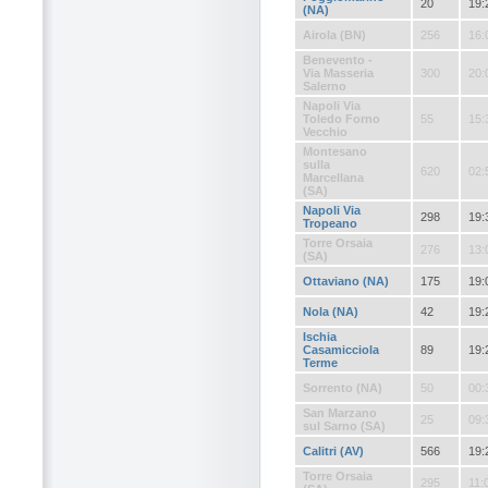
20
19:
(NA)
Airola (BN)
256
16:
Benevento -
Via Masseria
300
20:
Salerno
Napoli Via
Toledo Forno
55
15:
Vecchio
Montesano
sulla
620
02:
Marcellana
(SA)
Napoli Via
298
19:
Tropeano
Torre Orsaia
276
13:
(SA)
Ottaviano (NA)
175
19:
Nola (NA)
42
19:
Ischia
Casamicciola
89
19:
Terme
Sorrento (NA)
50
00:
San Marzano
25
09:
sul Sarno (SA)
Calitri (AV)
566
19:
Torre Orsaia
295
11: