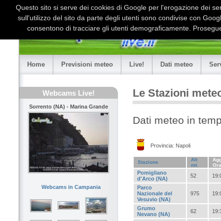
Questo sito si serve dei cookies di Google per l'erogazione dei serv
sull'utilizzo del sito da parte degli utenti sono condivise con Goo
consentono di tracciare gli utenti demograficamente. Proseguen
Home
Previsioni meteo
Live!
Dati meteo
Ser
Le Stazioni mete
Webcams Live!
Sorrento (NA) - Marina Grande
Dati meteo in temp
Provincia: Napoli
Alt
Agg
Stazione
mt.
Or
Pomigliano
52
19:
d'Arco (NA)
Webcams in Campania
Parco
Nazionale del
975
19:
Vesuvio (NA)
Grumo
62
19:
Nevano (NA)