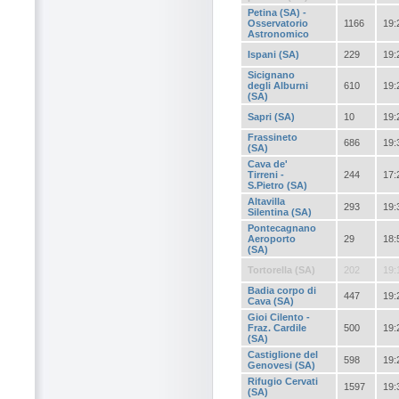
Petina (SA) -
Osservatorio
1166
19:
Astronomico
Ispani (SA)
229
19:
Sicignano
degli Alburni
610
19:
(SA)
Sapri (SA)
10
19:
Frassineto
686
19:
(SA)
Cava de'
Tirreni -
244
17:
S.Pietro (SA)
Altavilla
293
19:
Silentina (SA)
Pontecagnano
Aeroporto
29
18:
(SA)
Tortorella (SA)
202
19:
Badia corpo di
447
19:
Cava (SA)
Gioi Cilento -
Fraz. Cardile
500
19:
(SA)
Castiglione del
598
19:
Genovesi (SA)
Rifugio Cervati
1597
19:
(SA)