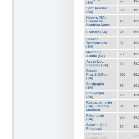
72
19:
(SA)
Sant'Arsenio
500
19:
(SA)
Nocera (SA)
Consorzio
48
19:
Bonifica Sarno
Corbara (SA)
215
19:
Salerno
Torrione alto
37
19:
(SA)
Montano
700
19:
Antilia (SA)
Ascea Loc.
83
19:
Casaline (SA)
Bosco -
Fraz.S.G.Piro
390
19:
(SA)
Battipaglia
36
19:
(SA)
Campagna
285
19:
(SA)
Roccapiemonte
(SA) - Palazzo
81
19:
Marciani
Palomonte
227
19:
(SA)
Salerno V.dei
30
19:
Principati
Baronissi
200
10:
prot.civ. (SA)