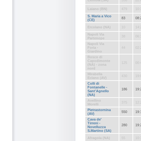
Centola (SA)
336
22:
Laiano (BN)
479
10:
S. Maria a Vico
83
08:
(CE)
Ercolano (NA)
10
14:
Napoli Via
38
06:
Partenope
Napoli Via
Foria -
44
02:
Giardino
Bosco di
Capodimonte
125
00:
(NA) - zona
nord
Mirabella
430
19:
Eclano (AV)
Colli di
Fontanelle -
186
19:
Sant'Agnello
(NA)
Avellino
375
12:
Morelli
Pietrastornina
550
19:
(AV)
Cava de'
Tirreni -
280
19:
Novelluzza
S.Martino (SA)
Afragola (NA)
55
10: