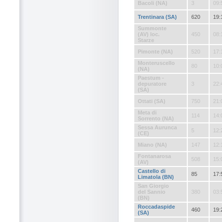
Bacoli (NA)
3
09:
Trentinara (SA)
620
19:
Summonte
(AV) loc.
450
08:
Starze
Pimonte (NA)
520
17:
Monteruscello
80
10:
(NA)
Paestum -
depuratore
3
22:
(SA)
Ottati (SA)
750
21:
Meta di
114
14:
Sorrento (NA)
Sessa Aurunca
5
12:
(CE)
Miano (NA)
147
12:
Fontanarosa
508
15:
(AV)
Castello di
85
17:
Limatola (BN)
San Giorgio
del Sannio
380
03:
(BN)
Roccadaspide
460
19:
(SA)