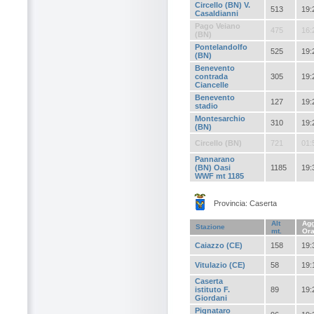
Circello (BN) V.
513
19:
Casaldianni
Pago Veiano
475
16:
(BN)
Pontelandolfo
525
19:
(BN)
Benevento
contrada
305
19:
Ciancelle
Benevento
127
19:
stadio
Montesarchio
310
19:
(BN)
Circello (BN)
721
01:
Pannarano
(BN) Oasi
1185
19:
WWF mt 1185
Provincia: Caserta
Alt
Agg
Stazione
mt.
Or
Caiazzo (CE)
158
19:
Vitulazio (CE)
58
19:
Caserta
istituto F.
89
19:
Giordani
Pignataro