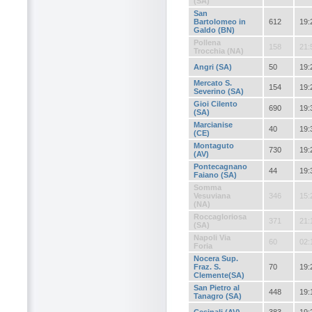
(SA)
San
Bartolomeo in
612
19:
Galdo (BN)
Pollena
158
21:
Trocchia (NA)
Angri (SA)
50
19:
Mercato S.
154
19:
Severino (SA)
Gioi Cilento
690
19:
(SA)
Marcianise
40
19:
(CE)
Montaguto
730
19:
(AV)
Pontecagnano
44
19:
Faiano (SA)
Somma
Vesuviana
346
15:
(NA)
Roccagloriosa
371
21:
(SA)
Napoli Via
60
02:
Foria
Nocera Sup.
Fraz. S.
70
19:
Clemente(SA)
San Pietro al
448
19:
Tanagro (SA)