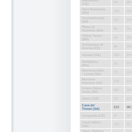
Maddaloni
64
08:
(CE)
Sant'Anastasia
150
15:
(NA)
Grottaminarda
417
15:
(AV)
Piano di
96
16:
Sorrento (NA)
Telese Terme
56
23:
(BN)
Gricignano di
46
05:
Aversa (CE)
Aquara (SA)
560
14:
Marigliano
35
07:
(NA)
Monteruscello
77
14:
- Licola (NA)
Montoro
236
13:
Inferiore (AV)
Ariano Irpino
557
18:
Scalo (AV)
Sarno (SA)
25
12:
Cava de'
213
00:
Tirreni (SA)
Casapulla (CE)
46
18:
Casal Velino
142
01:
(SA)
Santo Stefano