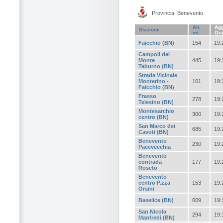
Provincia: Benevento
Alt
Agg
Stazione
mt.
Or
Faicchio (BN)
154
19:
Campoli del
Monte
445
19:
Taburno (BN)
Strada Vicinale
Monterino -
101
19:
Faicchio (BN)
Frasso
278
19:
Telesino (BN)
Montesarchio
300
19:
centro (BN)
San Marco dei
685
19:
Cavoti (BN)
Benevento
230
19:
Pacevecchia
Benevento
contrada
177
19:
Roseto
Benevento
centro P.zza
153
19:
Orsini
Baselice (BN)
609
19:
San Nicola
294
19:
Manfredi (BN)