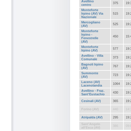
Avellino
375
19:
centro
Monteforte
Irpino (AV) Via
515
19:
Nazionale
Mercogliano
525
19:
(AV)
Monteforte
Irpino -
450
15:
Fenestrelle
(AV)
Monteforte
577
19:
Irpino (AV)
Avellino - Villa
373
19:
Comunale
Bagnoli Irpino
767
19:
(AV)
Summonte
723
19:
(AV)
Laceno (AV)
1064
19:
Lacenolandia
Avellino - Fraz.
430
19:
Sant'Eustachio
Cesinali (AV)
365
19:
Forino (AV)
440
14:
Atripalda (AV)
295
19:
Sant'Angelo
386
09:
all'Esca (AV)