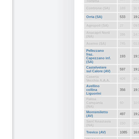
Torretta
Controne (SA)
189
11:
Orria (SA)
533
19:
Agropoli (SA)
27
09:
Anacapri Nord
286
14:
(NA)
Acerno (SA)
745
01:
Pellezzano
fraz.
193
19:
Capezzano inf.
(SA)
Castelvetere
597
19:
sul Calore (AV)
Caserta
406
16:
Vecchia A.A.A.
Avellino
collina
356
19:
Liguorini
Palma
Campania
60
10:
(NA)
Montemiletto
497
19:
(AV)
Sant'Anastasia
150
15:
(NA)
Trevico (AV)
1085
16: