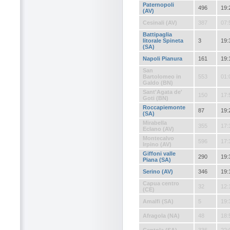
Paternopoli
496
19:
(AV)
Cesinali (AV)
387
07:
Battipaglia
litorale Spineta
3
19:
(SA)
Napoli Pianura
161
19:
San
Bartolomeo in
553
01:
Galdo (BN)
Sant'Agata de'
150
17:
Goti (BN)
Roccapiemonte
87
19:
(SA)
Mirabella
355
17:
Eclano (AV)
Montecalvo
596
17:
Irpino (AV)
Giffoni valle
290
19:
Piana (SA)
Serino (AV)
346
19:
Capua centro
32
12:
(CE)
Amalfi (SA)
5
19:
Afragola (NA)
48
18: