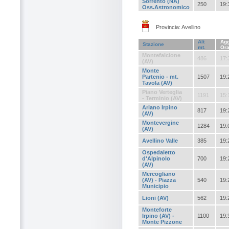
Sorrento (NA)
250
19:
Oss.Astronomico
Provincia: Avellino
Alt
Agg
Stazione
mt.
Or
Montefalcione
486
17:
(AV)
Monte
Partenio - mt.
1507
19:
Tavola (AV)
Piano Verteglia
1191
15:
- Terminio (AV)
Ariano Irpino
817
19:
(AV)
Montevergine
1284
19:
(AV)
Avellino Valle
385
19:
Ospedaletto
d'Alpinolo
700
19:
(AV)
Mercogliano
(AV) - Piazza
540
19:
Municipio
Lioni (AV)
562
19:
Monteforte
Irpino (AV) -
1100
19:
Monte Pizzone