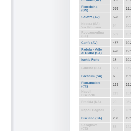
Cesinali (AV)
383
19:
Pietrelcina
385
19:
(BN)
Solofra (AV)
528
19:
Nocera (SA) -
64
10:
Via Urbulana
Roccamonfina
569
13:
(CE)
Carife (AV)
437
19:
Padula - Vallo
470
19:
di Diano (SA)
Ischia Forio
13
19:
Laurino (SA)
531
17:
Paestum (SA)
6
19:
Pietramelara
133
19:
(CE)
Napoli
213
15:
Piscicelli
Procida (NA)
20
08:
Napoli Bagnoli
20
18:
Fisciano (SA)
258
19:
Casagiove
53
14:
(CE)