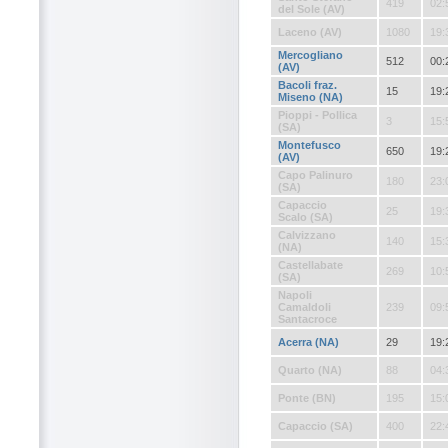
419
02:
del Sole (AV)
Laceno (AV)
1080
19:
Mercogliano
512
00:
(AV)
Bacoli fraz.
15
19:
Miseno (NA)
Pioppi - Pollica
3
15:
(SA)
Montefusco
650
19:
(AV)
Capo Palinuro
180
23:
(SA)
Capaccio
25
19:
Scalo (SA)
Calvizzano
140
15:
(NA)
Castellabate
269
10:
(SA)
Napoli
Camaldoli
239
09:
Santacroce
Acerra (NA)
29
19:
Quarto (NA)
88
04:
Ponte (BN)
195
15:
Capaccio (SA)
400
22: