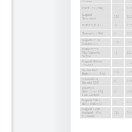
Tevere
Pozzuoli (NA)
86
16:
Napoli
250
11:
Salesiani
Bellizzi (SA)
54
19:
Sorrento (NA)
70
19:
Napoli Torre
320
09:
Caracciolo
Benevento -
Via Antonio
43
22:
Segni
Napoli Rione
93
02:
Traiano
Sarno fraz.
100
08:
Episcopio (SA)
S.Nicola la
50
13:
Strada (CE)
Altavilla
Silentina (SA)
60
09:
Loc.Cerrelli
Napoli Città
16
10:
della Scienza
Napoli Colli
Aminei - V.le
211
09:
Oleandri