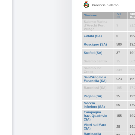
Provincia: Salerno
Alt
Agg
Stazione
mt.
Or
Salerno Marina
d'Arechi Port
9
21:
Village
Cetara (SA)
5
19:
Roscigno (SA)
580
19:
Scafati (SA)
37
19:
Salerno centro
15
06:
Salerno loc.
349
09:
Croce
Sant'Angelo a
523
19:
Fasanella (SA)
Baronissi (SA)
195
17:
Pagani (SA)
35
19:
Nocera
65
17:
Inferiore (SA)
Campagna
fraz. Quadrivio
155
19:
(SA)
Vietri sul Mare
28
19:
(SA)
Battipaglia