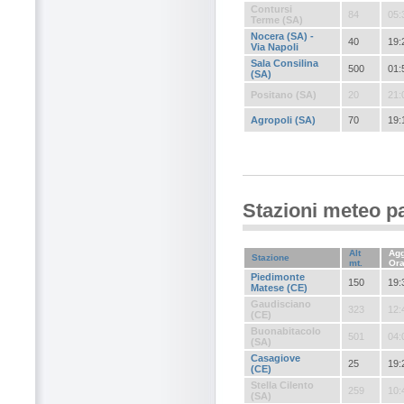
Contursi
84
05:
Terme (SA)
Nocera (SA) -
40
19:
Via Napoli
Sala Consilina
500
01:
(SA)
Positano (SA)
20
21:
Agropoli (SA)
70
19:
Stazioni meteo p
Alt
Agg
Stazione
mt.
Or
Piedimonte
150
19:
Matese (CE)
Gaudisciano
323
12:
(CE)
Buonabitacolo
501
04:
(SA)
Casagiove
25
19:
(CE)
Stella Cilento
259
10:
(SA)