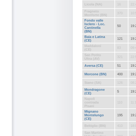
Licola (NA)
16
22:
Fragneto
370
10:
Monforte (BN)
Fondo valle
Isclero - Loc.
50
19:
Cantinella
(BN)
Baia e Latina
121
19:
(CE)
Maddaloni
83
09:
(CE)
San Potito
321
22:
Ultra (AV)
Aversa (CE)
51
19:
Morcone (BN)
400
19:
Siano (SA)
126
08:
Mondragone
5
19:
(CE)
Napoli
contrada
110
11:
Pisani
Mignano
Montelungo
195
19:
(CE)
Beltiglio (BN)
410
18:
San Martino