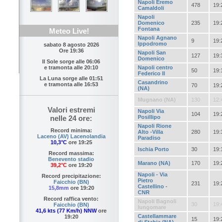
Napoli Eremo
478
19:
Camaldoli
Napoli
Domenico
235
19:
Fontana
Meteo Live!
Napoli Agnano
9
19:
Ippodromo
sabato 8 agosto 2026
Ore 19:36
Napoli San
127
19:
Domenico
Il Sole sorge alle
06:06
e tramonta alle
20:10
Napoli centro
50
19:
Federico II
La Luna sorge alle
01:51
Casandrino
e tramonta alle
16:53
70
19:
(NA)
Mugnano (NA)
130
12:
Valori estremi
Napoli Via
104
19:
nelle 24 ore:
Posillipo
Napoli Rione
Record minima:
Alto -Villa
280
19:
Laceno (AV) Lacenolandia
Paradiso
10,3°C
ore 19:25
Ischia Porto
30
19:
Record massima:
Benevento stadio
Marano (NA)
170
19:
39,2°C
ore 19:20
Napoli - Via
Record precipitazione:
Pietro
Faicchio (BN)
231
19:
Castellino -
15,8mm
ore 19:20
CNR
Record raffica vento:
Napoli Bagnoli
30
19:
Faicchio (BN)
lungomare
41,6 kts (77 Km/h) NNW
ore
Castellammare
19:20
15
19: