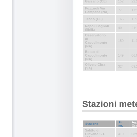
Garzano (CE)
152
22:
Pozzuoli Via
77
17:
Campana (NA)
Teano (CE)
165
11:
Napoli Bagnoli
40
21:
Sibilla
Osservatorio
di
150
11:
Capodimonte
(NA)
Bosco di
Capodimonte
149
06:
(NA)
Oliveto Citra
324
09:
(SA)
Stazioni mete
Alt
Agg
Stazione
mt.
Or
Salitto di
Olevano S.T.
410
08: