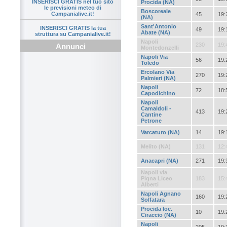
INSERISCI GRATIS nel tuo sito
Procida (NA)
le previsioni meteo di
Boscoreale
Campanialive.it!
45
19:
(NA)
Sant'Antonio
INSERISCI GRATIS la tua
49
19:
Abate (NA)
struttura su Campanialive.it!
Napoli
230
19:
Annunci
Montedonzelli
Napoli Via
56
19:
Toledo
Ercolano Via
270
19:
Palmieri (NA)
Napoli
72
18:
Capodichino
Napoli
Camaldoli -
413
19:
Cantine
Petrone
Varcaturo (NA)
14
19:
Melito (NA)
131
12:
Anacapri (NA)
271
19:
Napoli via
Pigna Liceo
183
15:
Alberti
Napoli Agnano
160
19:
Solfatara
Procida loc.
10
19:
Ciraccio (NA)
Napoli