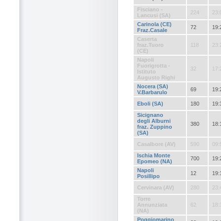
Fisciano -
224
23:
Lancusi (SA)
Carinola (CE)
72
19:
Fraz.Casale
Caserta
fraz.Tuoro
118
23:
(CE)
Napoli
Fuorigrotta -
32
17:
Istituto
Augusto Righi
Nocera (SA)
69
19:
V.Barbarulo
Eboli (SA)
180
19:
Sicignano
degli Alburni
380
18:
fraz. Zuppino
(SA)
Casalbore (AV)
590
09:
Ischia Monte
700
19:
Epomeo (NA)
Napoli
12
19:
Posillipo
Cervinara (AV)
280
23:
Torre
Annunziata
62
18:
(NA)
Poggiomarino