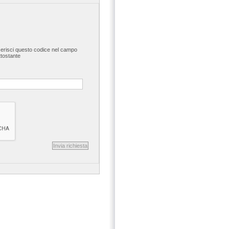
serisci questo codice nel campo
ttostante