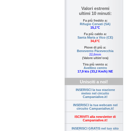
Valori estremi
ultimi 10 minuti:
Fa più freddo a:
Rifugio Cervati (SA)
15,1°C
Fa più caldo a:
Santa Maria a Vico (CE)
34,6°C
Piove di più a:
Benevento Pacevecchia
22,6mm
(Valore ultim'ora)
Tira più vento a:
Avellino centro
17,9 kts (33,2 Km/h) NE
Unisciti a noi!
INSERISCI la tua stazione
meteo nel circuito
Campanialive.it!
INSERISCI la tua webcam nel
circuito Campanialive.it!
ISCRIVITI alla newsletter di
Campanialive.it!
INSERISCI GRATIS nel tuo sito