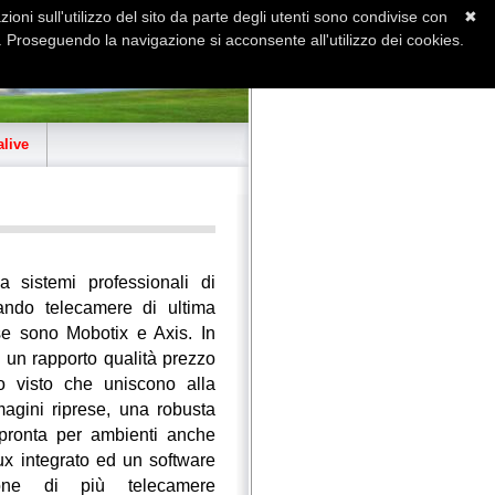
ioni sull'utilizzo del sito da parte degli utenti sono condivise con
✖
 Proseguendo la navigazione si acconsente all'utilizzo dei cookies.
Home
Contatti
Sitemap
live
za sistemi professionali di
zando telecamere di ultima
se sono Mobotix e Axis. In
o un rapporto qualità prezzo
o visto che uniscono alla
magini riprese, una robusta
 pronta per ambienti anche
ux integrato ed un software
ione di più telecamere