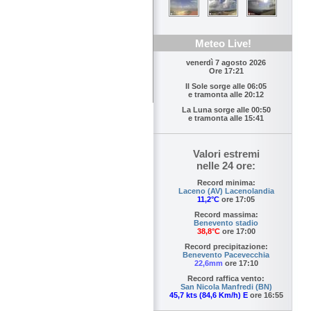
Meteo Live!
venerdì 7 agosto 2026
Ore 17:21
Il Sole sorge alle
06:05
e tramonta alle
20:12
La Luna sorge alle
00:50
e tramonta alle
15:41
Valori estremi
nelle 24 ore:
Record minima:
Laceno (AV) Lacenolandia
11,2°C
ore 17:05
Record massima:
Benevento stadio
38,8°C
ore 17:00
Record precipitazione:
Benevento Pacevecchia
22,6mm
ore 17:10
Record raffica vento:
San Nicola Manfredi (BN)
45,7 kts (84,6 Km/h) E
ore 16:55