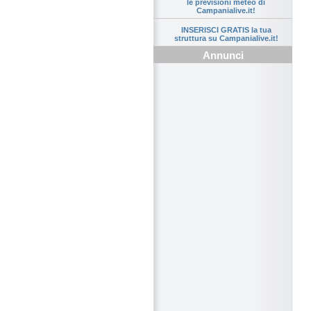
le previsioni meteo di
Campanialive.it!
INSERISCI GRATIS la tua
struttura su Campanialive.it!
Annunci