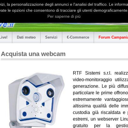
i, la personalizzazione degli annunci e l'analisi del traffico. Le informaz
ate le opzioni che consentono di tracciare gli utenti demograficamente.
Per saperne di più
Live!
Dati meteo
Servizi
€-Commerce
Forum Campania
Acquista una webcam
RTF Sistemi s.r.l. realiz
video-monitoraggio utiliz
generazione. Le più diffu
particolare le prime offron
estremamente vantaggios
altissima qualità delle im
custodia già riscaldata e
estremi, un webserver Lin
gratuito per la gest