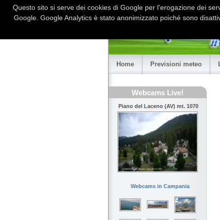
Questo sito si serve dei cookies di Google per l'erogazione dei serviz
Google. Google Analytics è stato anonimizzato poiché sono disattiv
Home
Previsioni meteo
Webcams Live!
Piano del Laceno (AV) mt. 1070
Webcams in Campania