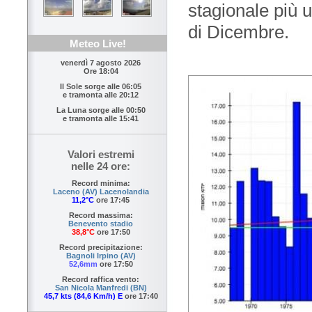
stagionale più 
di Dicembre.
Meteo Live!
venerdì 7 agosto 2026
Ore 18:04
Il Sole sorge alle
06:05
e tramonta alle
20:12
La Luna sorge alle
00:50
e tramonta alle
15:41
Valori estremi
nelle 24 ore:
Record minima:
Laceno (AV) Lacenolandia
11,2°C
ore 17:45
Record massima:
Benevento stadio
38,8°C
ore 17:50
Record precipitazione:
Bagnoli Irpino (AV)
52,6mm
ore 17:50
Record raffica vento:
San Nicola Manfredi (BN)
45,7 kts (84,6 Km/h) E
ore 17:40