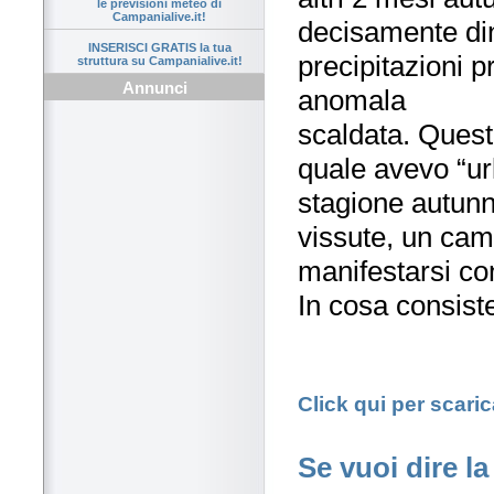
le previsioni meteo di
Campanialive.it!
decisamente di
INSERISCI GRATIS la tua
precipitazioni 
struttura su Campanialive.it!
Annunci
anomala
scaldata. Quest
quale avevo “url
stagione autunna
vissute, un ca
manifestarsi co
In cosa consis
Click qui per scaric
Se vuoi dire la