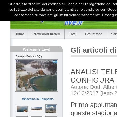
Questo sito si serve dei cookies di Google per l'erogazione dei serv
sull'utilizzo del sito da parte degli utenti sono condivise con Goo
consentono di tracciare gli utenti demograficamente. Proseguen
Home
Previsioni meteo
Live!
Dati meteo
Ser
Gli articoli 
Webcams Live!
Campo Felice (AQ)
ANALISI TEL
CONFIGURAT
Autore: Dott. Alber
12/12/2017 (letto 
Webcams in Campania
Primo appuntame
questa stagione