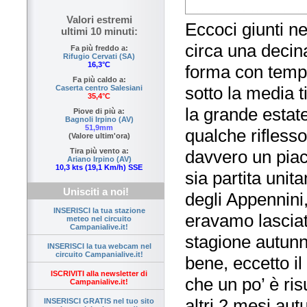
Valori estremi
Eccoci giunti n
ultimi 10 minuti:
circa una decina
Fa più freddo a:
Rifugio Cervati (SA)
16,3°C
forma con temp
Fa più caldo a:
sotto la media 
Caserta centro Salesiani
35,4°C
la grande estate
Piove di più a:
Bagnoli Irpino (AV)
51,9mm
qualche riflesso
(Valore ultim'ora)
davvero un piac
Tira più vento a:
Ariano Irpino (AV)
10,3 kts (19,1 Km/h) SSE
sia partita unit
Unisciti a noi!
degli Appennini,
INSERISCI la tua stazione
eravamo lasciat
meteo nel circuito
Campanialive.it!
stagione autunn
INSERISCI la tua webcam nel
circuito Campanialive.it!
bene, eccetto il
ISCRIVITI alla newsletter di
che un po’ è ris
Campanialive.it!
altri 2 mesi au
INSERISCI GRATIS nel tuo sito