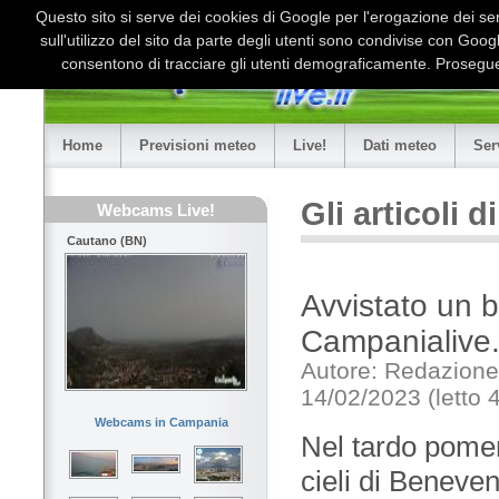
Questo sito si serve dei cookies di Google per l'erogazione dei serv
sull'utilizzo del sito da parte degli utenti sono condivise con Goo
consentono di tracciare gli utenti demograficamente. Proseguen
Home
Previsioni meteo
Live!
Dati meteo
Ser
Gli articoli 
Webcams Live!
Cautano (BN)
Avvistato un 
Campanialive.
Autore: Redazione
14/02/2023 (letto 
Webcams in Campania
Nel tardo pomer
cieli di Beneven