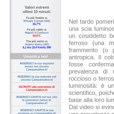
Valori estremi
ultimi 10 minuti:
Fa più freddo a:
Nel tardo pomeri
Rifugio Cervati (SA)
16,7°C
una scia luminosa
Fa più caldo a:
Napoli V.Carducci
un cosiddetto bo
30,9°C
ferroso (una me
Tira più vento a:
Ariano Irpino (AV)
5,1 kts (9,4 Km/h) SW
frammento (o p
antropica. Il co
Unisciti a noi!
fosse conferm
INSERISCI la tua stazione
meteo nel circuito
prevalenza di 
Campanialive.it!
roccioso o ferro
INSERISCI la tua webcam nel
circuito Campanialive.it!
luminosità: è 
ISCRIVITI alla newsletter di
Campanialive.it!
scientifico, poic
INSERISCI GRATIS nel tuo sito
base alla loro lu
le previsioni meteo di
Campanialive.it!
Dal video si evi
INSERISCI GRATIS la tua
struttura su Campanialive.it!