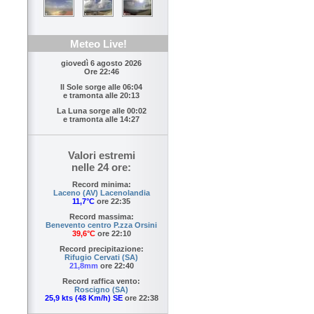
Meteo Live!
giovedì 6 agosto 2026
Ore 22:46
Il Sole sorge alle
06:04
e tramonta alle
20:13
La Luna sorge alle
00:02
e tramonta alle
14:27
Valori estremi
nelle 24 ore:
Record minima:
Laceno (AV) Lacenolandia
11,7°C
ore 22:35
Record massima:
Benevento centro P.zza Orsini
39,6°C
ore 22:10
Record precipitazione:
Rifugio Cervati (SA)
21,8mm
ore 22:40
Record raffica vento:
Roscigno (SA)
25,9 kts (48 Km/h) SE
ore 22:38