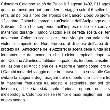
Cristoforo Colombo salpò da Palos il 3 agosto 1492, l’11 agos
quasi un mese per poi riprendere il viaggio solo il 6 settemb
retta, un po’ più a nord del Tropico del Cancro. Dopo 36 giorni 
12 ottobre, Colombo sbarcò su un’isoletta dell’Arcipelago d
Salvador. Ciò che sorprende nell’impresa delle tre carave
maltempo durante il lungo viaggio e la perfetta scelta dei tem
traversata. Colombo scelse per il suo viaggio una traiettoria
violente tempeste del Nord Europa, al di sopra dell’area di
protetto dall’Anticiclone delle Azzorre; la scelta della lunga s
fondamentale dal momento che i cicloni tropicali, dopo av
dell’Oceano Atlantico a latitudini equatoriali, tendono a risalir
dall’azione dell’Anticiclone delle Azzorre e hanno come loro de
i Caraibi meta del viaggio delle tre caravelle. La sosta alle 
evitare la stagione degli uragani dal momento che i cicloni tro
la massima frequenza tra agosto e settembre, per poi dim
Insomma, che sia stata solo fortuna, oppure un’eccez
meteorologia, Colombo scelse i tempi e modi migliori per il s
nuovo mondo.