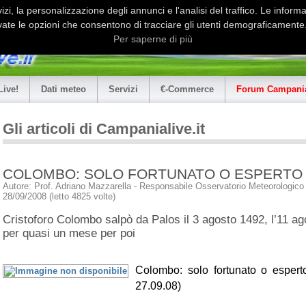
i, la personalizzazione degli annunci e l'analisi del traffico. Le informaz
ate le opzioni che consentono di tracciare gli utenti demograficamente.
Per saperne di più
Live!
Dati meteo
Servizi
€-Commerce
Forum Campania
Gli articoli di Campanialive.it
COLOMBO: SOLO FORTUNATO O ESPERTO
Autore: Prof. Adriano Mazzarella - Responsabile Osservatorio Meteorologico U
28/09/2008 (letto 4825 volte)
Cristoforo Colombo salpò da Palos il 3 agosto 1492, l’11 ag
per quasi un mese per poi
Colombo: solo fortunato o espert
27.09.08)