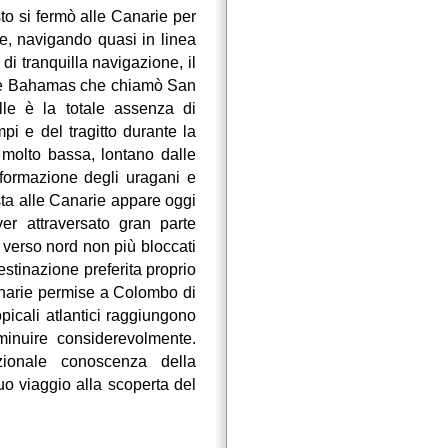
to si fermò alle Canarie per
re, navigando quasi in linea
di tranquilla navigazione, il
elle Bahamas che chiamò San
lle è la totale assenza di
pi e del tragitto durante la
 molto bassa, lontano dalle
 formazione degli uragani e
osta alle Canarie appare oggi
er attraversato gran parte
e verso nord non più bloccati
stinazione preferita proprio
Canarie permise a Colombo di
picali atlantici raggiungono
inuire considerevolmente.
ionale conoscenza della
uo viaggio alla scoperta del