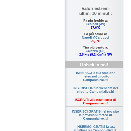
Valori estremi
ultimi 10 minuti:
Fa più freddo a:
Cesinali (AV)
17,6°C
Fa più caldo a:
Napoli V.Carducci
29,1°C
Tira più vento a:
Caiazzo (CE)
2,8 kts (5,2 Km/h) NW
Unisciti a noi!
INSERISCI la tua stazione
meteo nel circuito
Campanialive.it!
INSERISCI la tua webcam nel
circuito Campanialive.it!
ISCRIVITI alla newsletter di
Campanialive.it!
INSERISCI GRATIS nel tuo sito
le previsioni meteo di
Campanialive.it!
INSERISCI GRATIS la tua
struttura su Campanialive.it!