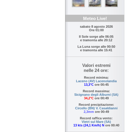
Meteo Live!
sabato 8 agosto 2026
Ore 01:00
Il Sole sorge alle
06:05
e tramonta alle
20:12
La Luna sorge alle
00:50
e tramonta alle
15:41
Valori estremi
nelle 24 ore:
Record minima:
Laceno (AV) Lacenolandia
13,3°C
ore 00:45
Record massima:
Sicignano degli Alburni (SA)
34,2°C
ore 00:49
Record precipitazione:
Circello (BN) V. Casaldianni
2,3mm
ore 00:49
Record raffica vento:
Vietri sul Mare (SA)
13 kts (24,1 Km/h) N
ore 00:40