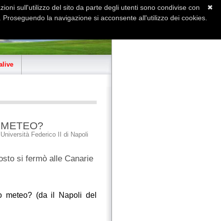
ioni sull'utilizzo del sito da parte degli utenti sono condivise con
✖
 Proseguendo la navigazione si acconsente all'utilizzo dei cookies.
Home
Contatti
Sitemap
live
 METEO?
niversità Federico II di Napoli
osto si fermò alle Canarie
o meteo? (da il Napoli del