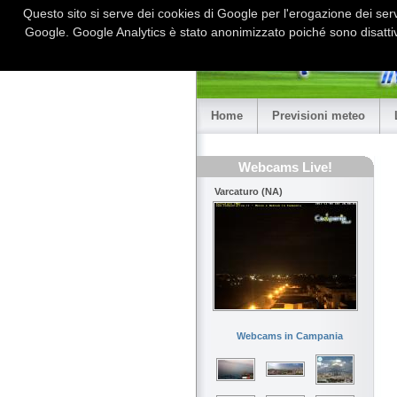
Questo sito si serve dei cookies di Google per l'erogazione dei serviz
Google. Google Analytics è stato anonimizzato poiché sono disattiv
Home
Previsioni meteo
Webcams Live!
Varcaturo (NA)
Webcams in Campania