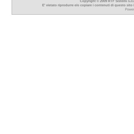
Copyright © 2009 RTF Sistemi s.r.l
E' vietato riprodurre e/o copiare i contenuti di questo sit
Powe