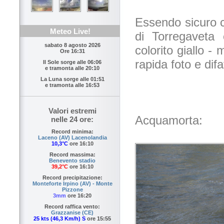
Essendo sicuro c
Meteo Live!
di Torregaveta
sabato 8 agosto 2026
colorito giallo 
Ore 16:31
rapida foto e difat
Il Sole sorge alle
06:06
e tramonta alle
20:10
La Luna sorge alle
01:51
e tramonta alle
16:53
Valori estremi
Acquamorta:
nelle 24 ore:
Record minima:
Laceno (AV) Lacenolandia
10,3°C
ore 16:10
Record massima:
Benevento stadio
39,2°C
ore 16:10
Record precipitazione:
Monteforte Irpino (AV) - Monte
Pizzone
3mm
ore 16:20
Record raffica vento:
Grazzanise (CE)
25 kts (46,3 Km/h) S
ore 15:55