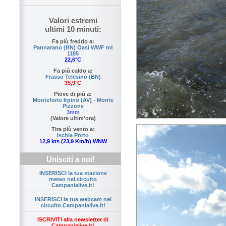
Valori estremi
ultimi 10 minuti:
Fa più freddo a:
Pannarano (BN) Oasi WWF mt
1185
22,6°C
Fa più caldo a:
Frasso Telesino (BN)
35,9°C
Piove di più a:
Monteforte Irpino (AV) - Monte
Pizzone
3mm
(Valore ultim'ora)
Tira più vento a:
Ischia Porto
12,9 kts (23,9 Km/h) WNW
Unisciti a noi!
INSERISCI la tua stazione
meteo nel circuito
Campanialive.it!
INSERISCI la tua webcam nel
circuito Campanialive.it!
ISCRIVITI alla newsletter di
Campanialive.it!