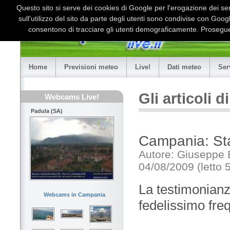
Questo sito si serve dei cookies di Google per l'erogazione dei serv
sull'utilizzo del sito da parte degli utenti sono condivise con Goo
consentono di tracciare gli utenti demograficamente. Proseguen
Home
Previsioni meteo
Live!
Dati meteo
Ser
Gli articoli 
Webcams Live!
Padula (SA)
Campania: Sta
Autore: Giuseppe 
04/08/2009 (letto 
La testimonianz
Webcams in Campania
fedelissimo fre