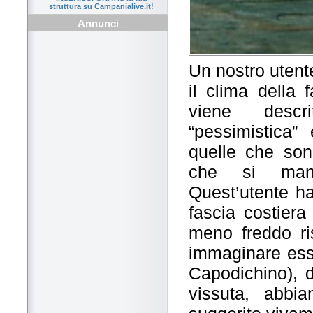
struttura su Campanialive.it!
Annunci
Un nostro utente
il clima della 
viene descr
“pessimistica”
quelle che sono
che si manif
Quest’utente ha
fascia costiera
meno freddo ri
immaginare esse
Capodichino), d
vissuta, abbi