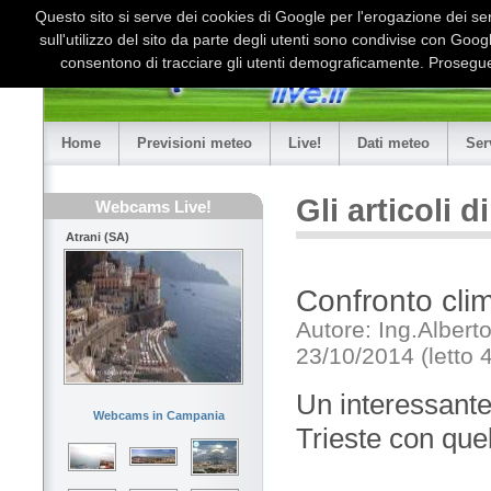
Questo sito si serve dei cookies di Google per l'erogazione dei serv
sull'utilizzo del sito da parte degli utenti sono condivise con Goo
consentono di tracciare gli utenti demograficamente. Proseguen
Home
Previsioni meteo
Live!
Dati meteo
Ser
Gli articoli 
Webcams Live!
Atrani (SA)
Confronto clim
Autore: Ing.Alberto
23/10/2014 (letto 
Un interessante 
Webcams in Campania
Trieste con quel