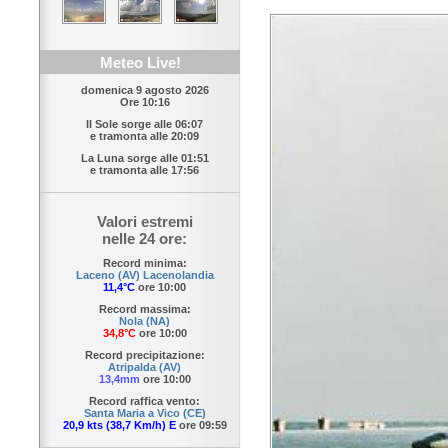
Meteo Live!
domenica 9 agosto 2026
Ore 10:16
Il Sole sorge alle
06:07
e tramonta alle
20:09
La Luna sorge alle
01:51
e tramonta alle
17:56
Valori estremi
nelle 24 ore:
Record minima:
Laceno (AV) Lacenolandia
11,4°C
ore 10:00
Record massima:
Nola (NA)
34,8°C
ore 10:00
Record precipitazione:
Atripalda (AV)
13,4mm
ore 10:00
Record raffica vento:
Santa Maria a Vico (CE)
20,9 kts (38,7 Km/h) E
ore 09:59