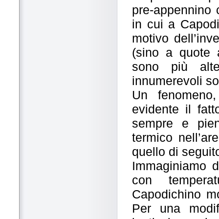
pre-appennino 
in cui a Capodi
motivo dell’inve
(sino a quote 
sono più alt
innumerevoli son
Un fenomeno,
evidente il fat
sempre e pien
termico nell’ar
quello di seguit
Immaginiamo di 
con temperat
Capodichino mol
Per una modifi