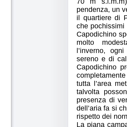
70 m s.l.m.m) 
pendenza, un ve
il quartiere di
che pochissimi k
Capodichino spe
molto modesta
l’inverno, ogni
sereno e di cal
Capodichino p
completamente 
tutta l’area me
talvolta posso
presenza di ven
dell’aria fa si 
rispetto dei norm
La piana campan