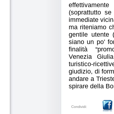
effettivamente
(soprattutto s
immediate vici
ma riteniamo ch
gentile utente (
siano un po’ fo
finalità “prom
Venezia Giulia
turistico-rice
giudizio, di for
andare a Triest
spirare della B
Condividi: