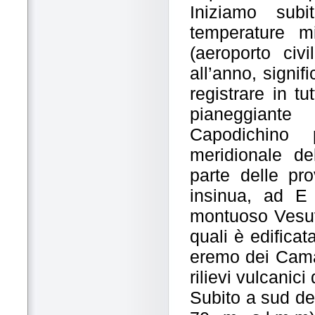
Iniziamo sub
temperature m
(aeroporto civi
all’anno, signi
registrare in tu
pianeggiante 
Capodichino 
meridionale de
parte delle pr
insinua, ad E 
montuoso Vesuvi
quali è edifica
eremo dei Camal
rilievi vulcanic
Subito a sud de