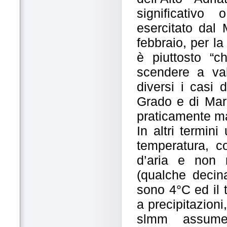
significativ
esercitato dal 
febbraio, per la
è piuttosto “c
scendere a val
diversi i casi 
Grado e di Mara
praticamente ma
In altri termin
temperatura, co
d’aria e non r
(qualche decin
sono 4°C ed il 
a precipitazion
slmm assumer