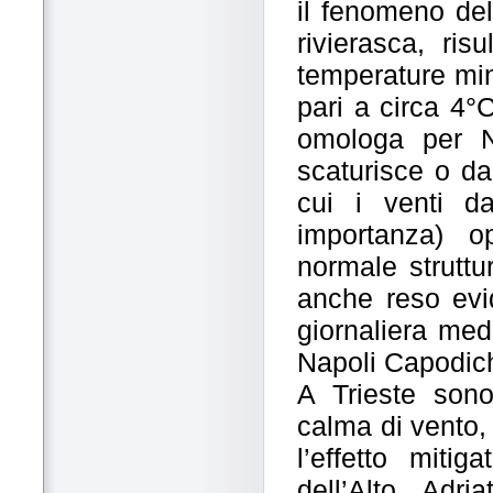
il fenomeno del
rivierasca, ri
temperature mini
pari a circa 4°
omologa per N
scaturisce o da
cui i venti d
importanza) o
normale struttu
anche reso evi
giornaliera med
Napoli Capodic
A Trieste sono
calma di vento, 
l’effetto mitig
dell’Alto Adr