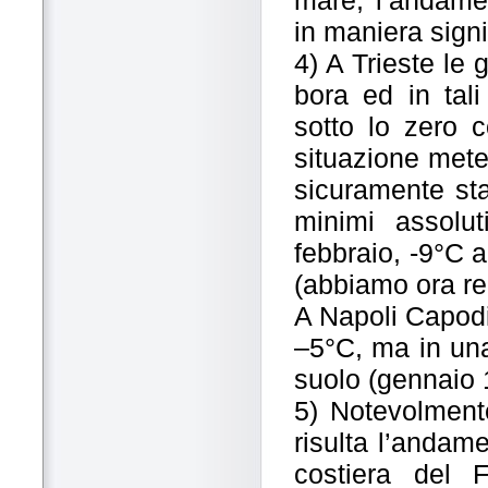
mare, l’andame
in maniera signi
4) A Trieste le 
bora ed in tali
sotto lo zero c
situazione mete
sicuramente stat
minimi assolu
febbraio, -9°C 
(abbiamo ora rep
A Napoli Capodi
–5°C, ma in una
suolo (gennaio 
5) Notevolmente
risulta l’andame
costiera del F