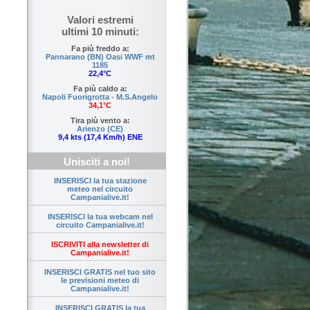
Valori estremi
ultimi 10 minuti:
Fa più freddo a:
Pannarano (BN) Oasi WWF mt
1185
22,4°C
Fa più caldo a:
Napoli Fuorigrotta - M.S.Angelo
34,1°C
Tira più vento a:
Arienzo (CE)
9,4 kts (17,4 Km/h) ENE
Unisciti a noi!
INSERISCI la tua stazione
meteo nel circuito
Campanialive.it!
INSERISCI la tua webcam nel
circuito Campanialive.it!
ISCRIVITI alla newsletter di
Campanialive.it!
INSERISCI GRATIS nel tuo sito
le previsioni meteo di
Campanialive.it!
INSERISCI GRATIS la tua