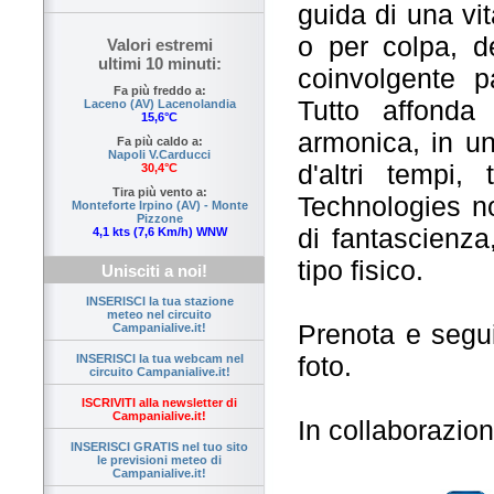
guida di una vit
o per colpa, d
Valori estremi
ultimi 10 minuti:
coinvolgente p
Fa più freddo a:
Tutto affonda
Laceno (AV) Lacenolandia
15,6°C
armonica, in un
Fa più caldo a:
Napoli V.Carducci
d'altri tempi,
30,4°C
Tira più vento a:
Technologies no
Monteforte Irpino (AV) - Monte
Pizzone
di fantascienza,
4,1 kts (7,6 Km/h) WNW
tipo fisico.
Unisciti a noi!
INSERISCI la tua stazione
meteo nel circuito
Prenota e segui
Campanialive.it!
foto.
INSERISCI la tua webcam nel
circuito Campanialive.it!
ISCRIVITI alla newsletter di
Campanialive.it!
In collaborazi
INSERISCI GRATIS nel tuo sito
le previsioni meteo di
Campanialive.it!