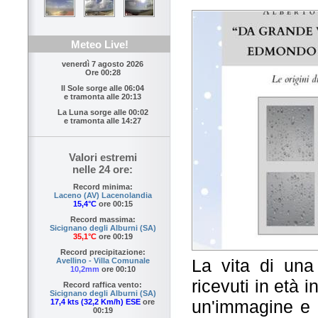
Meteo Live!
venerdì 7 agosto 2026
Ore 00:28
Il Sole sorge alle
06:04
e tramonta alle
20:13
La Luna sorge alle
00:02
e tramonta alle
14:27
Valori estremi
nelle 24 ore:
Record minima:
Laceno (AV) Lacenolandia
15,4°C
ore 00:15
Record massima:
Sicignano degli Alburni (SA)
35,1°C
ore 00:19
Record precipitazione:
La vita di una
Avellino - Villa Comunale
10,2mm
ore 00:10
ricevuti in età i
Record raffica vento:
Sicignano degli Alburni (SA)
un'immagine e q
17,4 kts (32,2 Km/h) ESE
ore
00:19