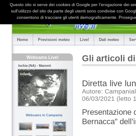
Questo sito si serve dei cookies di Google per l'erogazione dei serv
sull'utilizzo del sito da parte degli utenti sono condivise con Goo
consentono di tracciare gli utenti demograficamente. Proseguen
Home
Previsioni meteo
Live!
Dati meteo
Ser
Gli articoli 
Webcams Live!
Ischia (NA) - Maronti
Diretta live l
Autore: Campaniali
06/03/2021 (letto 
Presentazione d
Webcams in Campania
Bernacca" dell'i