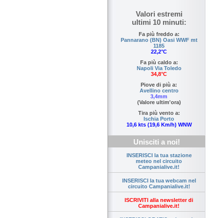
Valori estremi
ultimi 10 minuti:
Fa più freddo a:
Pannarano (BN) Oasi WWF mt
1185
22,2°C
Fa più caldo a:
Napoli Via Toledo
34,8°C
Piove di più a:
Avellino centro
3,4mm
(Valore ultim'ora)
Tira più vento a:
Ischia Porto
10,6 kts (19,6 Km/h) WNW
Unisciti a noi!
INSERISCI la tua stazione
meteo nel circuito
Campanialive.it!
INSERISCI la tua webcam nel
circuito Campanialive.it!
ISCRIVITI alla newsletter di
Campanialive.it!