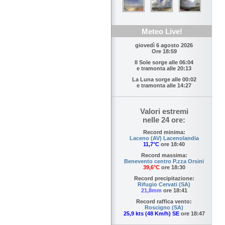
Meteo Live!
giovedì 6 agosto 2026
Ore 18:59
Il Sole sorge alle
06:04
e tramonta alle
20:13
La Luna sorge alle
00:02
e tramonta alle
14:27
Valori estremi
nelle 24 ore:
Record minima:
Laceno (AV) Lacenolandia
11,7°C
ore 18:40
Record massima:
Benevento centro P.zza Orsini
39,6°C
ore 18:30
Record precipitazione:
Rifugio Cervati (SA)
21,8mm
ore 18:41
Record raffica vento:
Roscigno (SA)
25,9 kts (48 Km/h) SE
ore 18:47