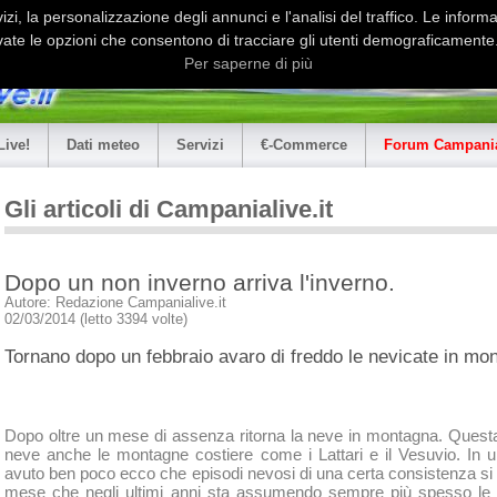
i, la personalizzazione degli annunci e l'analisi del traffico. Le informaz
ate le opzioni che consentono di tracciare gli utenti demograficamente.
Per saperne di più
Live!
Dati meteo
Servizi
€-Commerce
Forum Campania
Gli articoli di Campanialive.it
Dopo un non inverno arriva l'inverno.
Autore: Redazione Campanialive.it
02/03/2014 (letto 3394 volte)
Tornano dopo un febbraio avaro di freddo le nevicate in mo
Dopo oltre un mese di assenza ritorna la neve in montagna. Questa
neve anche le montagne costiere come i Lattari e il Vesuvio. In u
avuto ben poco ecco che episodi nevosi di una certa consistenza si 
mese che negli ultimi anni sta assumendo sempre più spesso le c