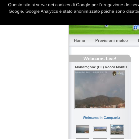
Questo sito si serve dei cookies di Google per l'erogazione dei serviz
Google. Google Analytics è stato anonimizzato poiché sono disattiv
Home
Previsioni meteo
Webcams Live!
Mondragone (CE) Rocca Montis
Webcams in Campania