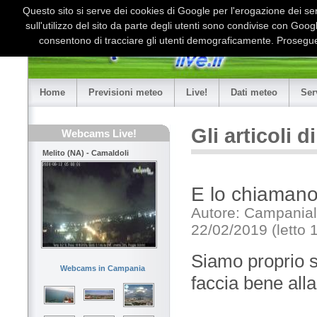
Questo sito si serve dei cookies di Google per l'erogazione dei serv
sull'utilizzo del sito da parte degli utenti sono condivise con Goo
consentono di tracciare gli utenti demograficamente. Proseguen
Home
Previsioni meteo
Live!
Dati meteo
Ser
Gli articoli 
Webcams Live!
Melito (NA) - Camaldoli
E lo chiamano
Autore: Campaniali
22/02/2019 (letto 
Siamo proprio si
Webcams in Campania
faccia bene alla