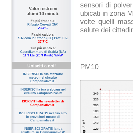
sensori di polver
Valori estremi
ubicati in zona M
ultimi 10 minuti:
volte quelli mass
Fa più freddo a:
Rifugio Cervati (SA)
salute dei cittad
23,4°C
Fa più caldo a:
S.Nicola la Strada (CE) Prot. Civ.
37,7°C
Tira più vento a:
Castellammare di Stabia (NA)
11,3 kts (20,9 Km/h) WNW
PM10
Unisciti a noi!
INSERISCI la tua stazione
meteo nel circuito
Campanialive.it!
INSERISCI la tua webcam nel
circuito Campanialive.it!
ISCRIVITI alla newsletter di
Campanialive.it!
INSERISCI GRATIS nel tuo sito
le previsioni meteo di
Campanialive.it!
INSERISCI GRATIS la tua
struttura su Campanialive.it!