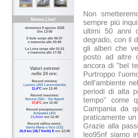
Non smetteremo
Meteo Live!
sempre più inqui
domenica 9 agosto 2026
ultimi 50 anni
Ore 13:00
degrado, con il 
Il Sole sorge alle
06:07
e tramonta alle
20:09
gli alberi che v
La Luna sorge alle
01:51
e tramonta alle
17:56
posto ad altre 
ancora di "bel t
Valori estremi
Purtroppo l'uomo
nelle 24 ore:
dell'ambiente ne
Record minima:
Laceno (AV) Lacenolandia
11,4°C
ore 12:40
periodi di alta 
Record massima:
tempo" come qu
Nocera (SA) - Via Napoli
37,8°C
ore 12:40
Campania da qua
Record precipitazione:
Atripalda (AV)
praticamente un mi
13,4mm
ore 12:40
Grazie alla pass
Record raffica vento:
Santa Maria a Vico (CE)
20,9 kts (38,7 Km/h) E
ore 12:49
leo95nf siamo in