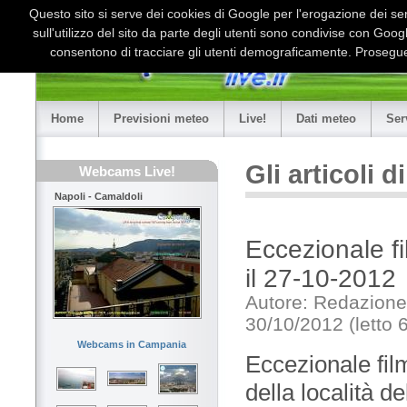
Questo sito si serve dei cookies di Google per l'erogazione dei serv
sull'utilizzo del sito da parte degli utenti sono condivise con Goo
consentono di tracciare gli utenti demograficamente. Proseguen
Home
Previsioni meteo
Live!
Dati meteo
Ser
Gli articoli 
Webcams Live!
Napoli - Camaldoli
Eccezionale f
il 27-10-2012
Autore: Redazione
30/10/2012 (letto 
Webcams in Campania
Eccezionale fil
della località d