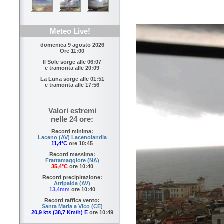
Meteo Live!
domenica 9 agosto 2026
Ore 11:00
Il Sole sorge alle
06:07
e tramonta alle
20:09
La Luna sorge alle
01:51
e tramonta alle
17:56
Valori estremi
nelle 24 ore:
Record minima:
Laceno (AV) Lacenolandia
11,4°C
ore 10:45
Record massima:
Frattamaggiore (NA)
35,4°C
ore 10:40
Record precipitazione:
Atripalda (AV)
13,4mm
ore 10:40
Record raffica vento:
Santa Maria a Vico (CE)
20,9 kts (38,7 Km/h) E
ore 10:49