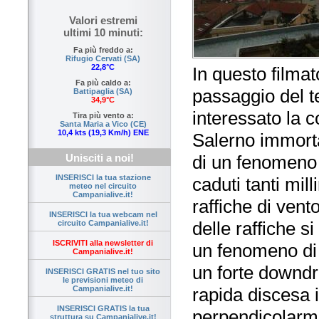
Valori estremi
ultimi 10 minuti:
Fa più freddo a:
Rifugio Cervati (SA)
22,8°C
In questo filmat
Fa più caldo a:
passaggio del t
Battipaglia (SA)
34,9°C
interessato la c
Tira più vento a:
Santa Maria a Vico (CE)
10,4 kts (19,3 Km/h) ENE
Salerno immortal
di un fenomeno 
Unisciti a noi!
INSERISCI la tua stazione
caduti tanti mill
meteo nel circuito
Campanialive.it!
raffiche di vent
INSERISCI la tua webcam nel
delle raffiche s
circuito Campanialive.it!
ISCRIVITI alla newsletter di
un fenomeno di 
Campanialive.it!
un forte downdra
INSERISCI GRATIS nel tuo sito
le previsioni meteo di
rapida discesa 
Campanialive.it!
INSERISCI GRATIS la tua
perpendicolarm
struttura su Campanialive.it!