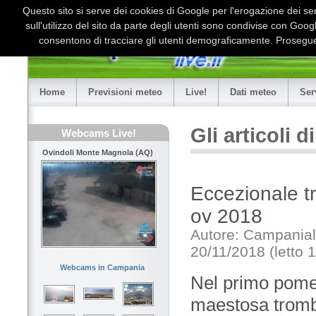
Questo sito si serve dei cookies di Google per l'erogazione dei serv
sull'utilizzo del sito da parte degli utenti sono condivise con Goo
consentono di tracciare gli utenti demograficamente. Proseguen
Home
Previsioni meteo
Live!
Dati meteo
Ser
Gli articoli 
Webcams Live!
Ovindoli Monte Magnola (AQ)
Eccezionale t
ov 2018
Autore: Campaniali
20/11/2018 (letto 
Webcams in Campania
Nel primo pome
maestosa tromba