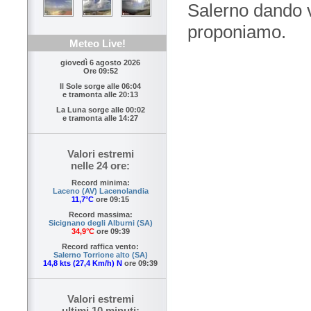
Salerno dando vi
proponiamo.
Meteo Live!
giovedì 6 agosto 2026
Ore 09:52
Il Sole sorge alle
06:04
e tramonta alle
20:13
La Luna sorge alle
00:02
e tramonta alle
14:27
Valori estremi
nelle 24 ore:
Record minima:
Laceno (AV) Lacenolandia
11,7°C
ore 09:15
Record massima:
Sicignano degli Alburni (SA)
34,9°C
ore 09:39
Record raffica vento:
Salerno Torrione alto (SA)
14,8 kts (27,4 Km/h) N
ore 09:39
Valori estremi
ultimi 10 minuti: