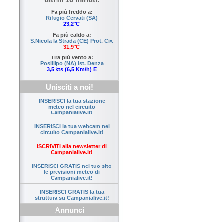
Fa più freddo a:
Rifugio Cervati (SA)
23,2°C
Fa più caldo a:
S.Nicola la Strada (CE) Prot. Civ.
31,9°C
Tira più vento a:
Posillipo (NA) Ist. Denza
3,5 kts (6,5 Km/h) E
Unisciti a noi!
INSERISCI la tua stazione
meteo nel circuito
Campanialive.it!
INSERISCI la tua webcam nel
circuito Campanialive.it!
ISCRIVITI alla newsletter di
Campanialive.it!
INSERISCI GRATIS nel tuo sito
le previsioni meteo di
Campanialive.it!
INSERISCI GRATIS la tua
struttura su Campanialive.it!
Annunci