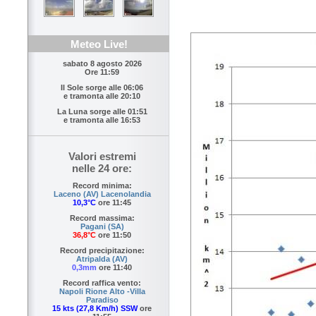
Meteo Live!
sabato 8 agosto 2026
Ore 11:59
Il Sole sorge alle
06:06
e tramonta alle
20:10
La Luna sorge alle
01:51
e tramonta alle
16:53
Valori estremi
nelle 24 ore:
Record minima:
Laceno (AV) Lacenolandia
10,3°C
ore 11:45
Record massima:
Pagani (SA)
36,8°C
ore 11:50
Record precipitazione:
Atripalda (AV)
0,3mm
ore 11:40
Record raffica vento:
Napoli Rione Alto -Villa
Paradiso
15 kts (27,8 Km/h) SSW
ore