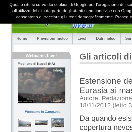
Questo sito si serve dei cookies di Google per l'erogazione dei serv
sull'utilizzo del sito da parte degli utenti sono condivise con Goo
consentono di tracciare gli utenti demograficamente. Proseguen
Home
Previsioni meteo
Live!
Dati meteo
Ser
Gli articoli 
Webcams Live!
Mugnano di Napoli (NA)
Estensione de
Eurasia ai ma
Autore: Redazione
18/11/2012 (letto 
Webcams in Campania
Da quando esiste
copertura nevos