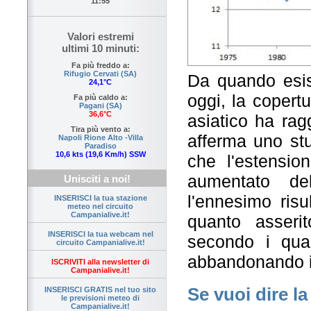
11:55
Valori estremi
ultimi 10 minuti:
Fa più freddo a:
Rifugio Cervati (SA)
Da quando esist
24,1°C
oggi, la copert
Fa più caldo a:
Pagani (SA)
36,6°C
asiatico ha rag
Tira più vento a:
afferma uno stu
Napoli Rione Alto -Villa
Paradiso
10,6 kts (19,6 Km/h) SSW
che l'estensio
aumentato d
Unisciti a noi!
l'ennesimo risu
INSERISCI la tua stazione
meteo nel circuito
Campanialive.it!
quanto asseri
INSERISCI la tua webcam nel
secondo i qual
circuito Campanialive.it!
abbandonando il
ISCRIVITI alla newsletter di
Campanialive.it!
Se vuoi dire la
INSERISCI GRATIS nel tuo sito
le previsioni meteo di
Campanialive.it!