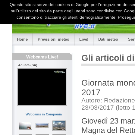
Questo sito si serve dei cookies di Google per l'erogazione dei serv
sull'utilizzo del sito da parte degli utenti sono condivise con Goo
consentono di tracciare gli utenti demograficamente. Proseguen
Home
Previsioni meteo
Live!
Dati meteo
Ser
Gli articoli 
Webcams Live!
Aquara (SA)
Giornata mond
2017
Autore: Redazione
23/03/2017 (letto 
Webcams in Campania
Giovedì 23 marz
Magna del Retto