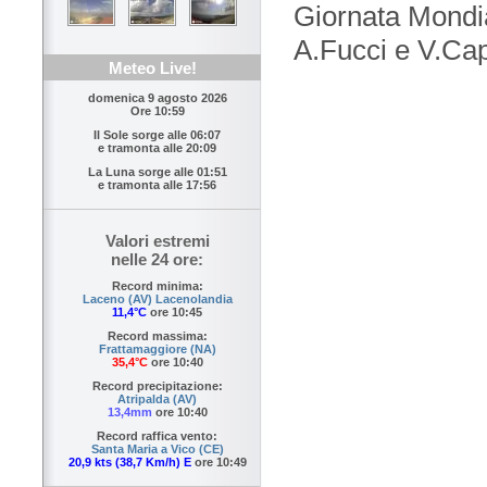
Giornata Mondia
A.Fucci e V.Cap
Meteo Live!
domenica 9 agosto 2026
Ore 10:59
Il Sole sorge alle
06:07
e tramonta alle
20:09
La Luna sorge alle
01:51
e tramonta alle
17:56
Valori estremi
nelle 24 ore:
Record minima:
Laceno (AV) Lacenolandia
11,4°C
ore 10:45
Record massima:
Frattamaggiore (NA)
35,4°C
ore 10:40
Record precipitazione:
Atripalda (AV)
13,4mm
ore 10:40
Record raffica vento:
Santa Maria a Vico (CE)
20,9 kts (38,7 Km/h) E
ore 10:49