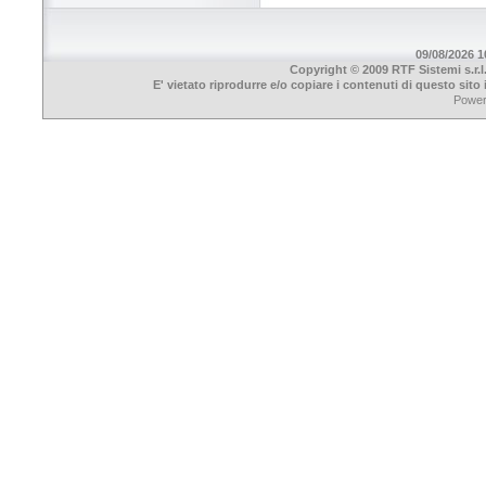
09/08/2026 10
Copyright © 2009 RTF Sistemi s.r.l
E' vietato riprodurre e/o copiare i contenuti di questo sit
Powe