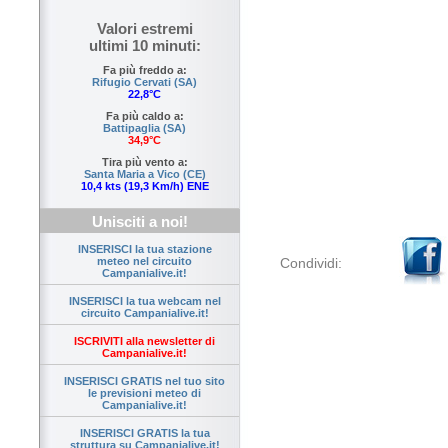
Valori estremi
ultimi 10 minuti:
Fa più freddo a:
Rifugio Cervati (SA)
22,8°C
Fa più caldo a:
Battipaglia (SA)
34,9°C
Tira più vento a:
Santa Maria a Vico (CE)
10,4 kts (19,3 Km/h) ENE
Unisciti a noi!
INSERISCI la tua stazione
Condividi:
meteo nel circuito
Campanialive.it!
INSERISCI la tua webcam nel
circuito Campanialive.it!
ISCRIVITI alla newsletter di
Campanialive.it!
INSERISCI GRATIS nel tuo sito
le previsioni meteo di
Campanialive.it!
INSERISCI GRATIS la tua
struttura su Campanialive.it!