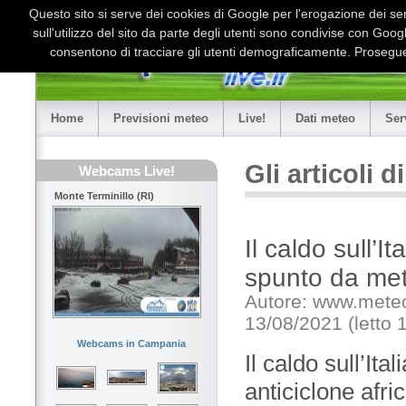
Questo sito si serve dei cookies di Google per l'erogazione dei serv
sull'utilizzo del sito da parte degli utenti sono condivise con Goo
consentono di tracciare gli utenti demograficamente. Proseguen
Home
Previsioni meteo
Live!
Dati meteo
Ser
Gli articoli 
Webcams Live!
Monte Terminillo (RI)
Il caldo sull’I
spunto da me
Autore: www.mete
13/08/2021 (letto 
Webcams in Campania
Il caldo sull’Ital
anticiclone afri