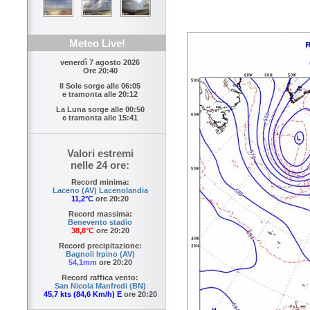
Meteo Live!
venerdì 7 agosto 2026
Ore 20:40
Il Sole sorge alle
06:05
e tramonta alle
20:12
La Luna sorge alle
00:50
e tramonta alle
15:41
Valori estremi
nelle 24 ore:
Record minima:
Laceno (AV) Lacenolandia
11,2°C
ore 20:20
Record massima:
Benevento stadio
38,8°C
ore 20:20
Record precipitazione:
Bagnoli Irpino (AV)
54,1mm
ore 20:20
Record raffica vento:
San Nicola Manfredi (BN)
45,7 kts (84,6 Km/h) E
ore 20:20