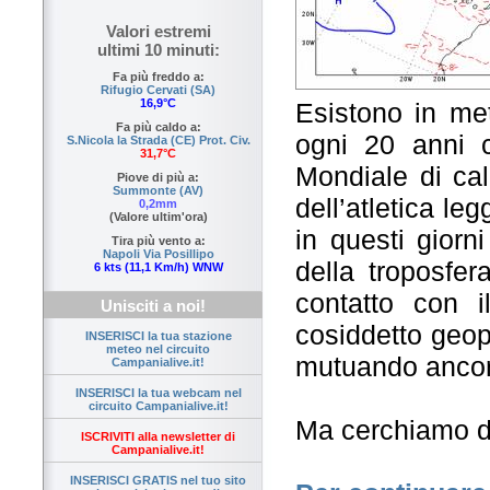
Valori estremi
ultimi 10 minuti:
Fa più freddo a:
Rifugio Cervati (SA)
16,9°C
Esistono in met
Fa più caldo a:
ogni 20 anni c
S.Nicola la Strada (CE) Prot. Civ.
31,7°C
Mondiale di cal
Piove di più a:
Summonte (AV)
dell’atletica l
0,2mm
(Valore ultim'ora)
in questi giorn
Tira più vento a:
Napoli Via Posillipo
della troposfera
6 kts (11,1 Km/h) WNW
contatto con 
Unisciti a noi!
cosiddetto geop
INSERISCI la tua stazione
meteo nel circuito
mutuando ancora
Campanialive.it!
INSERISCI la tua webcam nel
circuito Campanialive.it!
Ma cerchiamo di 
ISCRIVITI alla newsletter di
Campanialive.it!
INSERISCI GRATIS nel tuo sito