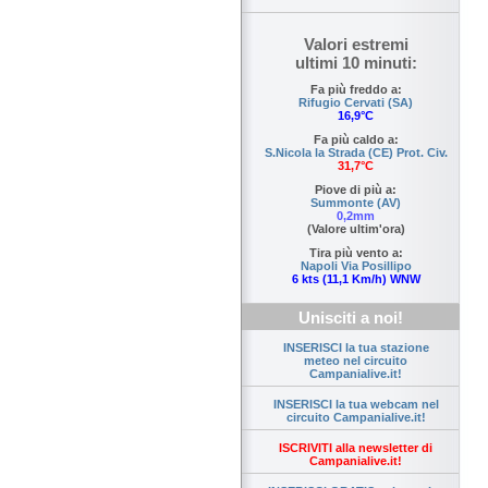
Valori estremi
ultimi 10 minuti:
Fa più freddo a:
Rifugio Cervati (SA)
16,9°C
Fa più caldo a:
S.Nicola la Strada (CE) Prot. Civ.
31,7°C
Piove di più a:
Summonte (AV)
0,2mm
(Valore ultim'ora)
Tira più vento a:
Napoli Via Posillipo
6 kts (11,1 Km/h) WNW
Unisciti a noi!
INSERISCI la tua stazione
meteo nel circuito
Campanialive.it!
INSERISCI la tua webcam nel
circuito Campanialive.it!
ISCRIVITI alla newsletter di
Campanialive.it!