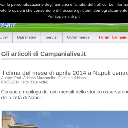
i, la personalizzazione degli annunci e l'analisi del traffico. Le informaz
ate le opzioni che consentono di tracciare gli utenti demograficamente.
Per saperne di più
Live!
Dati meteo
Servizi
€-Commerce
Forum Campania
Gli articoli di Campanialive.it
Il clima del mese di aprile 2014 a Napoli centr
Autore: Prof. Adriano Mazzarella - Federico II Napoli
03/05/2014 (letto 3316 volte)
Consueto riepilogo dei dati mensili dello storico osservator
della città di Napoli