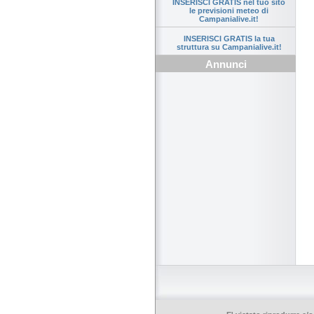
INSERISCI GRATIS nel tuo sito
le previsioni meteo di
Campanialive.it!
INSERISCI GRATIS la tua
struttura su Campanialive.it!
Annunci