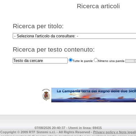
Ricerca articoli
Ricerca per titolo:
Ricerca per testo contenuto:
Tutte le parole
Almeno una parola
07/08/2026 20:40:37 - Utenti in linea: 69415
Copyright © 2009 RTF Sistemi s.r.l. - All Rights Reserved -
Privacy policy e Note legali