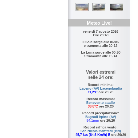
Meteo Live!
venerdì 7 agosto 2026
Ore 20:40
Il Sole sorge alle
06:05
e tramonta alle
20:12
La Luna sorge alle
00:50
e tramonta alle
15:41
Valori estremi
nelle 24 ore:
Record minima:
Laceno (AV) Lacenolandia
11,2°C
ore 20:20
Record massima:
Benevento stadio
38,8°C
ore 20:20
Record precipitazione:
Bagnoli Irpino (AV)
54,1mm
ore 20:20
Record raffica vento:
San Nicola Manfredi (BN)
45,7 kts (84,6 Km/h) E
ore 20:20