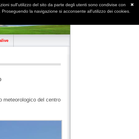
ioni sull'utilizzo del sito da parte degli utenti sono condivise con
✖
 Proseguendo la navigazione si acconsente all'utilizzo dei cookies.
Home
Contatti
Sitemap
live
o
io meteorologico del centro