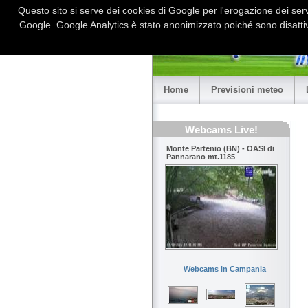
Questo sito si serve dei cookies di Google per l'erogazione dei serviz
Google. Google Analytics è stato anonimizzato poiché sono disattiv
Home
Previsioni meteo
Webcams Live!
Monte Partenio (BN) - OASI di
Pannarano mt.1185
Webcams in Campania