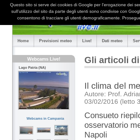
Questo sito si serve dei cookies di Google per l'erogazione dei serv
sull'utilizzo del sito da parte degli utenti sono condivise con Goo
consentono di tracciare gli utenti demograficamente. Proseguen
Home
Previsioni meteo
Live!
Dati meteo
Ser
Gli articoli 
Webcams Live!
Lago Patria (NA)
Il clima del m
Autore: Prof. Adri
03/02/2016 (letto 
Consueto riepilo
Webcams in Campania
osservatorio met
Napoli