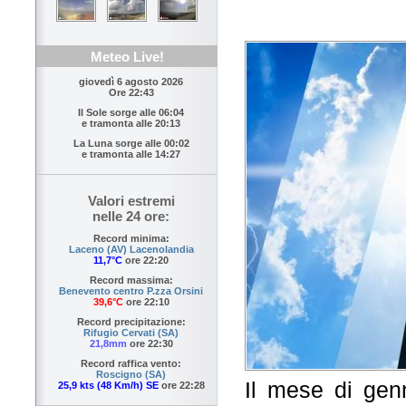
Meteo Live!
giovedì 6 agosto 2026
Ore 22:43
Il Sole sorge alle
06:04
e tramonta alle
20:13
La Luna sorge alle
00:02
e tramonta alle
14:27
Valori estremi
nelle 24 ore:
Record minima:
Laceno (AV) Lacenolandia
11,7°C
ore 22:20
Record massima:
Benevento centro P.zza Orsini
39,6°C
ore 22:10
Record precipitazione:
Rifugio Cervati (SA)
21,8mm
ore 22:30
Record raffica vento:
Roscigno (SA)
Il mese di gen
25,9 kts (48 Km/h) SE
ore 22:28