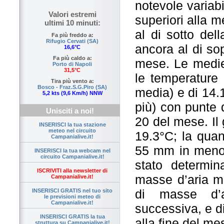
notevole variab
Valori estremi
superiori alla 
ultimi 10 minuti:
al di sotto del
Fa più freddo a:
Rifugio Cervati (SA)
ancora al di sop
16,6°C
Fa più caldo a:
mese. Le medie 
Porto di Napoli
31,5°C
le temperature
Tira più vento a:
Bosco - Fraz.S.G.Piro (SA)
media) e di 14.
5,2 kts (9,6 Km/h) NNW
più) con punte d
Unisciti a noi!
20 del mese. Il 
INSERISCI la tua stazione
meteo nel circuito
19.3°C; la quan
Campanialive.it!
55 mm in meno 
INSERISCI la tua webcam nel
circuito Campanialive.it!
stato determin
ISCRIVITI alla newsletter di
masse d’aria mi
Campanialive.it!
di masse d’a
INSERISCI GRATIS nel tuo sito
le previsioni meteo di
Campanialive.it!
successiva, e di
INSERISCI GRATIS la tua
alla fine del me
struttura su Campanialive.it!