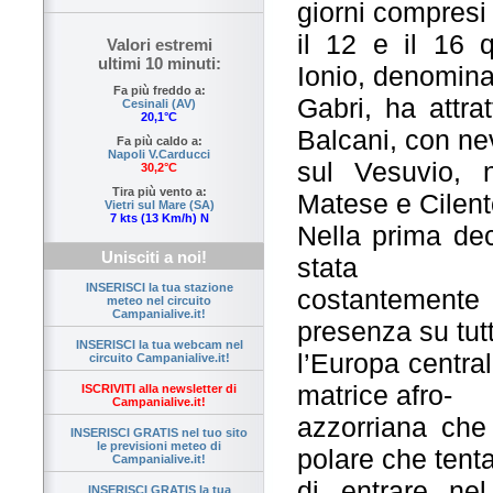
giorni compresi 
il 12 e il 16 
Valori estremi
ultimi 10 minuti:
Ionio, denomina
Fa più freddo a:
Gabri, ha attra
Cesinali (AV)
20,1°C
Balcani, con ne
Fa più caldo a:
Napoli V.Carducci
sul Vesuvio, n
30,2°C
Tira più vento a:
Matese e Cilent
Vietri sul Mare (SA)
7 kts (13 Km/h) N
Nella prima dec
Unisciti a noi!
stata
INSERISCI la tua stazione
costantemente 
meteo nel circuito
Campanialive.it!
presenza su tut
INSERISCI la tua webcam nel
l’Europa centra
circuito Campanialive.it!
matrice afro-
ISCRIVITI alla newsletter di
Campanialive.it!
azzorriana che
INSERISCI GRATIS nel tuo sito
le previsioni meteo di
polare che tent
Campanialive.it!
di entrare nel
INSERISCI GRATIS la tua