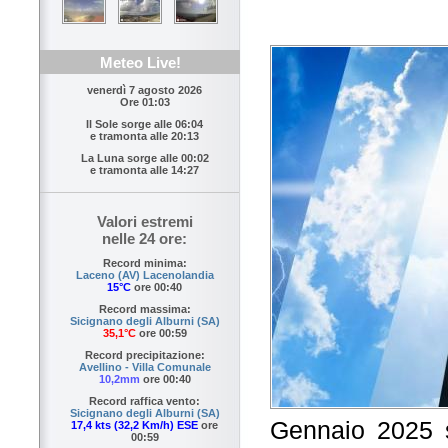
Meteo Live!
venerdì 7 agosto 2026
Ore 01:03
Il Sole sorge alle
06:04
e tramonta alle
20:13
La Luna sorge alle
00:02
e tramonta alle
14:27
Valori estremi
nelle 24 ore:
Record minima:
Laceno (AV) Lacenolandia
15°C
ore 00:40
Record massima:
Sicignano degli Alburni (SA)
35,1°C
ore 00:59
Record precipitazione:
Avellino - Villa Comunale
10,2mm
ore 00:40
Record raffica vento:
Sicignano degli Alburni (SA)
Gennaio 2025 s
17,4 kts (32,2 Km/h) ESE
ore
00:59