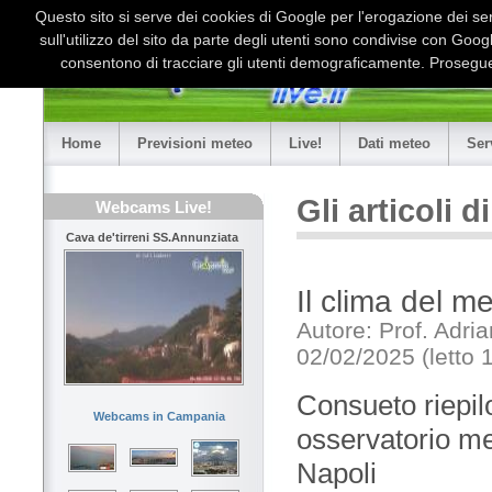
Questo sito si serve dei cookies di Google per l'erogazione dei serv
sull'utilizzo del sito da parte degli utenti sono condivise con Goo
consentono di tracciare gli utenti demograficamente. Proseguen
Home
Previsioni meteo
Live!
Dati meteo
Ser
Gli articoli 
Webcams Live!
Cava de'tirreni SS.Annunziata
Il clima del m
Autore: Prof. Adri
02/02/2025 (letto 
Consueto riepilo
Webcams in Campania
osservatorio met
Napoli