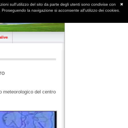
ioni sull'utilizzo del sito da parte degli utenti sono condivise con
✖
 Proseguendo la navigazione si acconsente all'utilizzo dei cookies.
Home
Contatti
Sitemap
live
ro
io meteorologico del centro