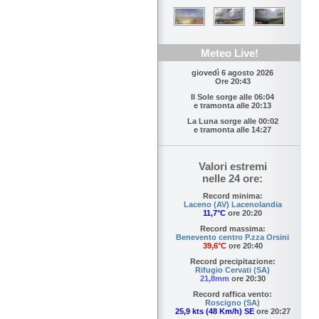
Meteo Live!
giovedì 6 agosto 2026
Ore 20:43
Il Sole sorge alle
06:04
e tramonta alle
20:13
La Luna sorge alle
00:02
e tramonta alle
14:27
Valori estremi
nelle 24 ore:
Record minima:
Laceno (AV) Lacenolandia
11,7°C
ore 20:20
Record massima:
Benevento centro P.zza Orsini
39,6°C
ore 20:40
Record precipitazione:
Rifugio Cervati (SA)
21,8mm
ore 20:30
Record raffica vento:
Roscigno (SA)
25,9 kts (48 Km/h) SE
ore 20:27