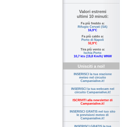
Valori estremi
ultimi 10 minuti:
Fa più freddo a:
Rifugio Cervati (SA)
16,9°C
Fa più caldo a:
Porto di Napoli
32,9°C
Tira più vento a:
Ischia Porto
10,7 kts (19,8 Km/h) WNW
Unisciti a noi!
INSERISCI la tua stazione
meteo nel circuito
Campanialive.it!
INSERISCI la tua webcam nel
circuito Campanialive.it!
ISCRIVITI alla newsletter di
Campanialive.it!
INSERISCI GRATIS nel tuo sito
le previsioni meteo di
Campanialive.it!
INSERISCI GRATIS la tua