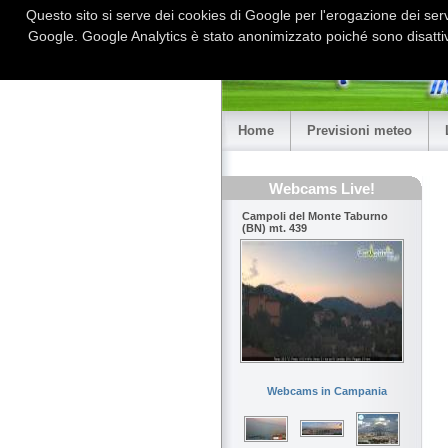
Questo sito si serve dei cookies di Google per l'erogazione dei serviz
Google. Google Analytics è stato anonimizzato poiché sono disattiv
Home
Previsioni meteo
Webcams Live!
Campoli del Monte Taburno
(BN) mt. 439
Webcams in Campania