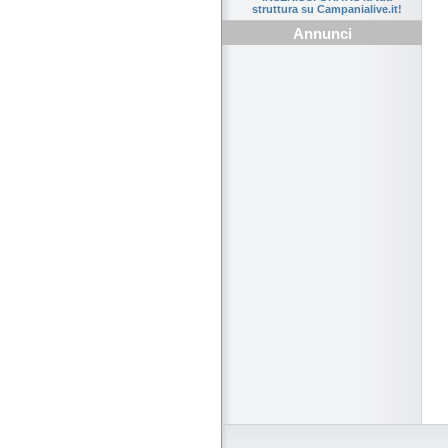
struttura su Campanialive.it!
Annunci