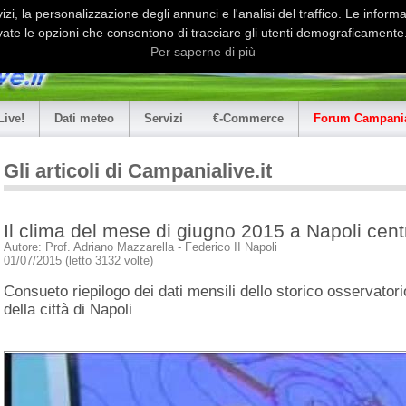
i, la personalizzazione degli annunci e l'analisi del traffico. Le informaz
ate le opzioni che consentono di tracciare gli utenti demograficamente.
Per saperne di più
Live!
Dati meteo
Servizi
€-Commerce
Forum Campania
Gli articoli di Campanialive.it
Il clima del mese di giugno 2015 a Napoli cent
Autore: Prof. Adriano Mazzarella - Federico II Napoli
01/07/2015 (letto 3132 volte)
Consueto riepilogo dei dati mensili dello storico osservator
della città di Napoli