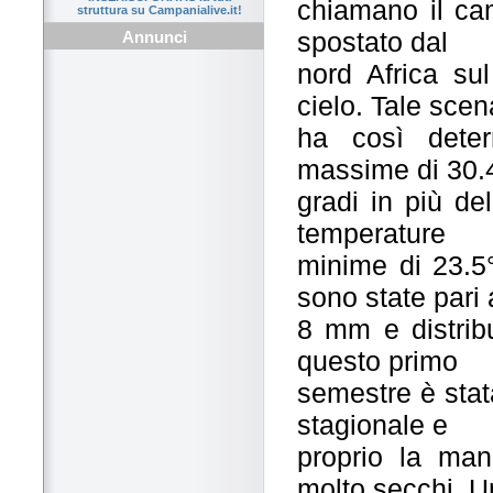
chiamano il cam
struttura su Campanialive.it!
spostato dal
Annunci
nord Africa sul
cielo. Tale scen
ha così deter
massime di 30.4
gradi in più de
temperature
minime di 23.5°
sono state pari 
8 mm e distribu
questo primo
semestre è stat
stagionale e
proprio la man
molto secchi. U