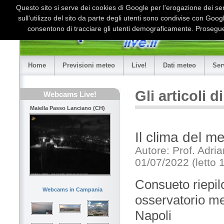
Questo sito si serve dei cookies di Google per l'erogazione dei serv
sull'utilizzo del sito da parte degli utenti sono condivise con Goo
consentono di tracciare gli utenti demograficamente. Proseguen
Home
Previsioni meteo
Live!
Dati meteo
Ser
Gli articoli 
Webcams Live!
Maiella Passo Lanciano (CH)
Il clima del m
Autore: Prof. Adri
01/07/2022 (letto 
Consueto riepilo
Webcams in Campania
osservatorio met
Napoli