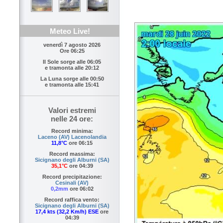
Meteo Live!
venerdì 7 agosto 2026
Ore 06:25
Il Sole sorge alle
06:05
e tramonta alle
20:12
La Luna sorge alle
00:50
e tramonta alle
15:41
Valori estremi
nelle 24 ore:
Record minima:
Laceno (AV) Lacenolandia
11,8°C
ore 06:15
Record massima:
Sicignano degli Alburni (SA)
35,1°C
ore 04:39
Record precipitazione:
Cesinali (AV)
0,2mm
ore 06:02
Record raffica vento:
Sicignano degli Alburni (SA)
17,4 kts (32,2 Km/h) ESE
ore
04:39