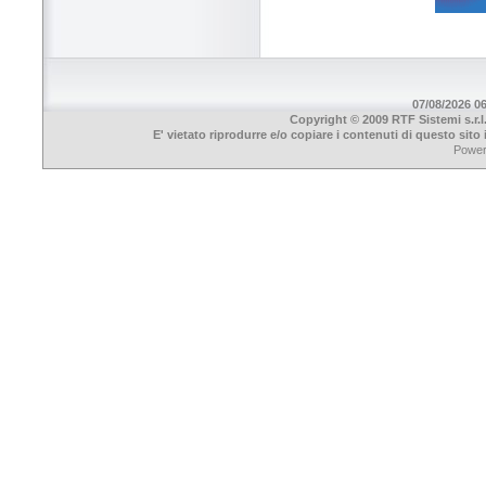
07/08/2026 06
Copyright © 2009 RTF Sistemi s.r.l
E' vietato riprodurre e/o copiare i contenuti di questo sit
Powe