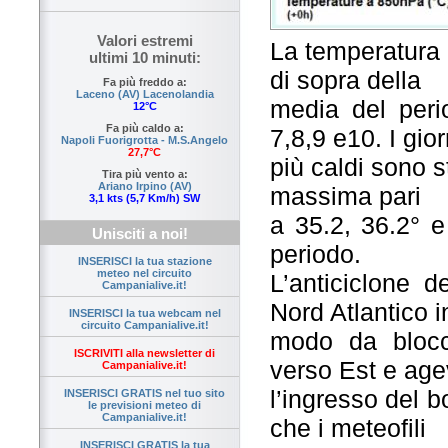
Valori estremi
La temperatura 
ultimi 10 minuti:
di sopra della
Fa più freddo a:
Laceno (AV) Lacenolandia
media del peri
12°C
Fa più caldo a:
7,8,9 e10. I gior
Napoli Fuorigrotta - M.S.Angelo
27,7°C
più caldi sono s
Tira più vento a:
Ariano Irpino (AV)
massima pari
3,1 kts (5,7 Km/h) SW
a 35.2, 36.2° e
Unisciti a noi!
periodo.
INSERISCI la tua stazione
meteo nel circuito
L’anticiclone d
Campanialive.it!
Nord Atlantico i
INSERISCI la tua webcam nel
circuito Campanialive.it!
modo da blocc
ISCRIVITI alla newsletter di
verso Est e age
Campanialive.it!
l’ingresso del b
INSERISCI GRATIS nel tuo sito
le previsioni meteo di
Campanialive.it!
che i meteofili
INSERISCI GRATIS la tua