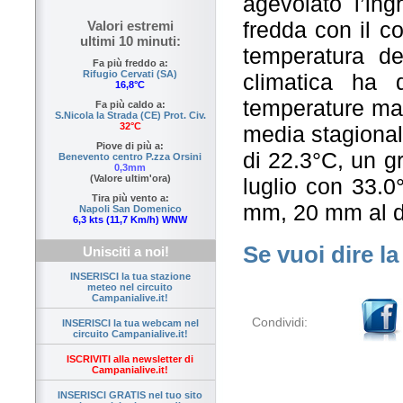
agevolato l’in
fredda con il 
Valori estremi
ultimi 10 minuti:
temperatura de
Fa più freddo a:
Rifugio Cervati (SA)
climatica ha 
16,8°C
temperature mas
Fa più caldo a:
S.Nicola la Strada (CE) Prot. Civ.
32°C
media stagional
Piove di più a:
di 22.3°C, un gr
Benevento centro P.zza Orsini
0,3mm
(Valore ultim'ora)
luglio con 33.0
Tira più vento a:
mm, 20 mm al di
Napoli San Domenico
6,3 kts (11,7 Km/h) WNW
Se vuoi dire la
Unisciti a noi!
INSERISCI la tua stazione
meteo nel circuito
Campanialive.it!
Condividi:
INSERISCI la tua webcam nel
circuito Campanialive.it!
ISCRIVITI alla newsletter di
Campanialive.it!
INSERISCI GRATIS nel tuo sito