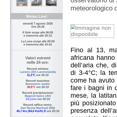
meteorologico d
Meteo Live!
venerdì 7 agosto 2026
Ore 20:29
Il Sole sorge alle
06:05
e tramonta alle
20:12
La Luna sorge alle
00:50
e tramonta alle
15:41
Fino al 13, ma
africana hanno 
Valori estremi
nelle 24 ore:
dell’aria che, d
Record minima:
di 3-4°C; la t
Laceno (AV) Lacenolandia
11,2°C
ore 20:10
come ha avuto m
Record massima:
Benevento stadio
fare i bagni in
38,8°C
ore 20:10
Record precipitazione:
mese, la latita
Bagnoli Irpino (AV)
54,1mm
ore 20:10
più posizionato
Record raffica vento:
San Nicola Manfredi (BN)
presenza dell’a
45,7 kts (84,6 Km/h) E
ore 20:10