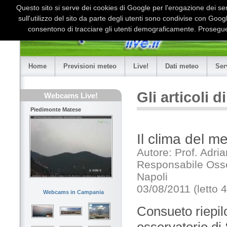
Questo sito si serve dei cookies di Google per l'erogazione dei serv
sull'utilizzo del sito da parte degli utenti sono condivise con Goo
consentono di tracciare gli utenti demograficamente. Proseguen
Home
Previsioni meteo
Live!
Dati meteo
Ser
Gli articoli 
Webcams Live!
Piedimonte Matese
Il clima del m
Autore: Prof. Adri
Responsabile Osser
Napoli
03/08/2011 (letto 
Webcams in Campania
Consueto riepilo
osservatorio di 