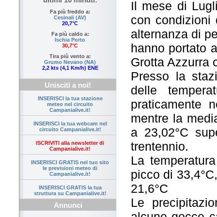
Il mese di Lugl
Fa più freddo a:
con condizioni 
Cesinali (AV)
20,7°C
alternanza di pe
Fa più caldo a:
Ischia Porto
hanno portato a
30,7°C
Tira più vento a:
Grotta Azzurra 
Grumo Nevano (NA)
2,2 kts (4,1 Km/h) ENE
Presso la stazi
Unisciti a noi!
delle temper
INSERISCI la tua stazione
praticamente ne
meteo nel circuito
Campanialive.it!
mentre la media
INSERISCI la tua webcam nel
a 23,02°C supe
circuito Campanialive.it!
trentennio.
ISCRIVITI alla newsletter di
Campanialive.it!
La temperatura 
INSERISCI GRATIS nel tuo sito
le previsioni meteo di
picco di 33,4°C,
Campanialive.it!
21,6°C
INSERISCI GRATIS la tua
struttura su Campanialive.it!
Le precipitazi
Annunci
alcune gocce ca