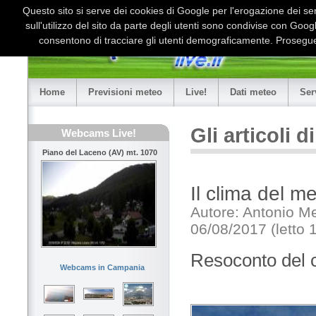
Questo sito si serve dei cookies di Google per l'erogazione dei serv
sull'utilizzo del sito da parte degli utenti sono condivise con Goo
consentono di tracciare gli utenti demograficamente. Proseguen
Home
Previsioni meteo
Live!
Dati meteo
Ser
Gli articoli 
Webcams Live!
Piano del Laceno (AV) mt. 1070
Il clima del m
Autore: Antonio M
06/08/2017 (letto 
Resoconto del cl
Webcams in Campania