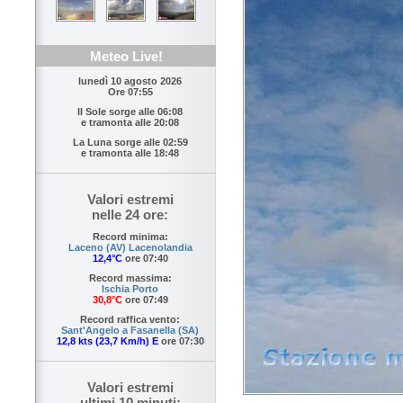
Meteo Live!
lunedì 10 agosto 2026
Ore 07:55
Il Sole sorge alle
06:08
e tramonta alle
20:08
La Luna sorge alle
02:59
e tramonta alle
18:48
Valori estremi
nelle 24 ore:
Record minima:
Laceno (AV) Lacenolandia
12,4°C
ore 07:40
Record massima:
Ischia Porto
30,8°C
ore 07:49
Record raffica vento:
Sant'Angelo a Fasanella (SA)
12,8 kts (23,7 Km/h) E
ore 07:30
Valori estremi
ultimi 10 minuti: