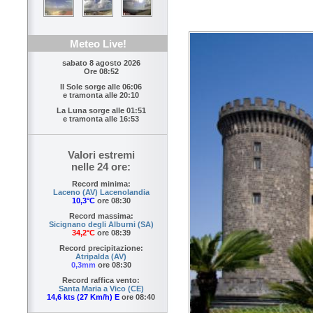
Meteo Live!
sabato 8 agosto 2026
Ore 08:52
Il Sole sorge alle
06:06
e tramonta alle
20:10
La Luna sorge alle
01:51
e tramonta alle
16:53
Valori estremi
nelle 24 ore:
Record minima:
Laceno (AV) Lacenolandia
10,3°C
ore 08:30
Record massima:
Sicignano degli Alburni (SA)
34,2°C
ore 08:39
Record precipitazione:
Atripalda (AV)
0,3mm
ore 08:30
Record raffica vento:
Santa Maria a Vico (CE)
14,6 kts (27 Km/h) E
ore 08:40