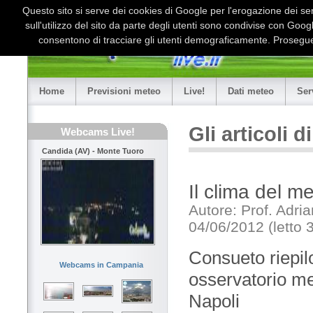
Questo sito si serve dei cookies di Google per l'erogazione dei serv
sull'utilizzo del sito da parte degli utenti sono condivise con Goo
consentono di tracciare gli utenti demograficamente. Proseguen
Home
Previsioni meteo
Live!
Dati meteo
Ser
Gli articoli 
Webcams Live!
Candida (AV) - Monte Tuoro
Il clima del 
Autore: Prof. Adri
04/06/2012 (letto 
Consueto riepilo
Webcams in Campania
osservatorio met
Napoli