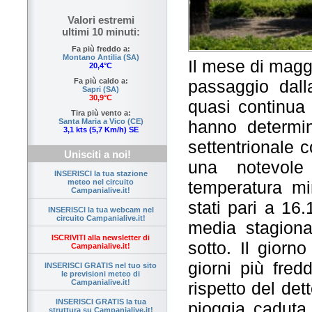
Valori estremi
ultimi 10 minuti:
Fa più freddo a:
Montano Antilia (SA)
Il mese di magg
20,4°C
passaggio dall
Fa più caldo a:
Sapri (SA)
30,9°C
quasi continua 
Tira più vento a:
hanno determin
Santa Maria a Vico (CE)
3,1 kts (5,7 Km/h) SE
settentrionale 
Unisciti a noi!
una notevole 
INSERISCI la tua stazione
temperatura m
meteo nel circuito
Campanialive.it!
stati pari a 16
INSERISCI la tua webcam nel
circuito Campanialive.it!
media stagion
ISCRIVITI alla newsletter di
sotto. Il giorn
Campanialive.it!
giorni più fred
INSERISCI GRATIS nel tuo sito
le previsioni meteo di
Campanialive.it!
rispetto del de
INSERISCI GRATIS la tua
pioggia caduta
struttura su Campanialive.it!