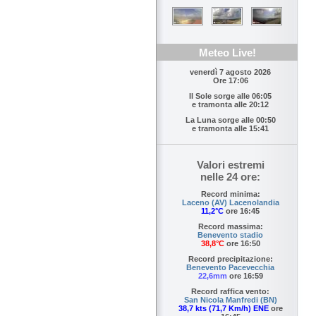
Meteo Live!
venerdì 7 agosto 2026
Ore 17:06
Il Sole sorge alle
06:05
e tramonta alle
20:12
La Luna sorge alle
00:50
e tramonta alle
15:41
Valori estremi
nelle 24 ore:
Record minima:
Laceno (AV) Lacenolandia
11,2°C
ore 16:45
Record massima:
Benevento stadio
38,8°C
ore 16:50
Record precipitazione:
Benevento Pacevecchia
22,6mm
ore 16:59
Record raffica vento:
San Nicola Manfredi (BN)
38,7 kts (71,7 Km/h) ENE
ore