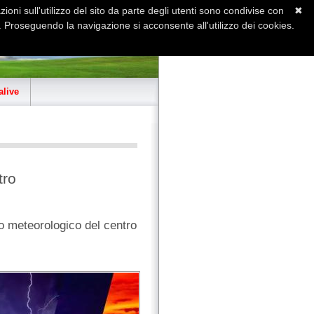
ioni sull'utilizzo del sito da parte degli utenti sono condivise con
✖
 Proseguendo la navigazione si acconsente all'utilizzo dei cookies.
Home
Contatti
Sitemap
live
tro
io meteorologico del centro