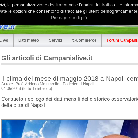
i, la personalizzazione degli annunci e l'analisi del traffico. Le informaz
ate le opzioni che consentono di tracciare gli utenti demograficamente.
Per saperne di più
Live!
Dati meteo
Servizi
€-Commerce
Forum Campania
Gli articoli di Campanialive.it
Il clima del mese di maggio 2018 a Napoli cen
Autore: Prof. Adriano Mazzarella - Federico II Napoli
04/06/2018 (letto 1759 volte)
Consueto riepilogo dei dati mensili dello storico osservator
della città di Napoli