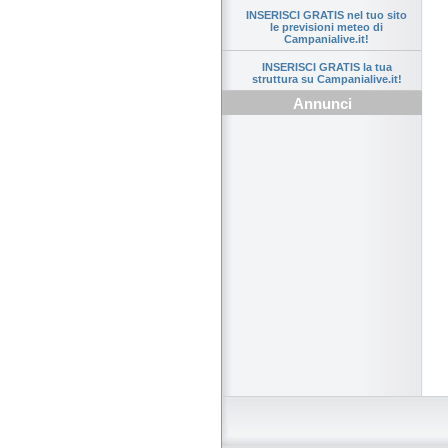
INSERISCI GRATIS nel tuo sito
le previsioni meteo di
Campanialive.it!
INSERISCI GRATIS la tua
struttura su Campanialive.it!
Annunci