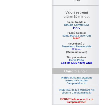
16:45
Valori estremi
ultimi 10 minuti:
Fa più freddo a:
Rifugio Cervati (SA)
14,4°C
Fa più caldo a:
Santa Maria a Vico (CE)
34,9°C
Piove di più a:
Benevento Pacevecchia
22,6mm
(Valore ultim'ora)
Tira più vento a:
Ischia Porto
13,8 kts (25,6 Km/h) WNW
Unisciti a noi!
INSERISCI la tua stazione
meteo nel circuito
Campanialive.it!
INSERISCI la tua webcam nel
circuito Campanialive.it!
ISCRIVITI alla newsletter di
Campanialive.it!