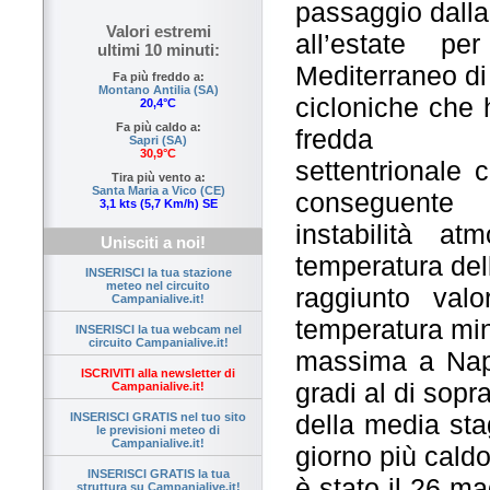
passaggio dalla
Valori estremi
all’estate p
ultimi 10 minuti:
Mediterraneo di
Fa più freddo a:
Montano Antilia (SA)
cicloniche che 
20,4°C
Fa più caldo a:
fredda
Sapri (SA)
30,9°C
settentrionale 
Tira più vento a:
Santa Maria a Vico (CE)
conseguente
3,1 kts (5,7 Km/h) SE
instabilità at
Unisciti a noi!
temperatura dell
INSERISCI la tua stazione
meteo nel circuito
raggiunto valo
Campanialive.it!
temperatura mi
INSERISCI la tua webcam nel
circuito Campanialive.it!
massima a Napo
ISCRIVITI alla newsletter di
gradi al di sopr
Campanialive.it!
della media stag
INSERISCI GRATIS nel tuo sito
le previsioni meteo di
Campanialive.it!
giorno più cald
INSERISCI GRATIS la tua
è stato il 26 ma
struttura su Campanialive.it!