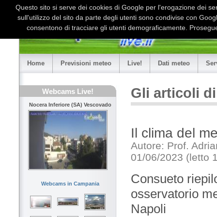
Questo sito si serve dei cookies di Google per l'erogazione dei serv
sull'utilizzo del sito da parte degli utenti sono condivise con Goo
consentono di tracciare gli utenti demograficamente. Proseguen
Home
Previsioni meteo
Live!
Dati meteo
Ser
Gli articoli 
Webcams Live!
Nocera Inferiore (SA) Vescovado
Il clima del 
Autore: Prof. Adri
01/06/2023 (letto 
Consueto riepilo
Webcams in Campania
osservatorio met
Napoli