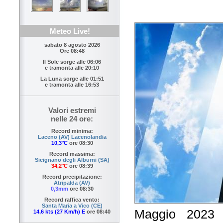
Meteo Live!
sabato 8 agosto 2026
Ore 08:48
Il Sole sorge alle
06:06
e tramonta alle
20:10
La Luna sorge alle
01:51
e tramonta alle
16:53
Valori estremi
nelle 24 ore:
Record minima:
Laceno (AV) Lacenolandia
10,3°C
ore 08:30
Record massima:
Sicignano degli Alburni (SA)
34,2°C
ore 08:39
Record precipitazione:
Atripalda (AV)
0,3mm
ore 08:30
Record raffica vento:
Santa Maria a Vico (CE)
Maggio 2023 
14,6 kts (27 Km/h) E
ore 08:40