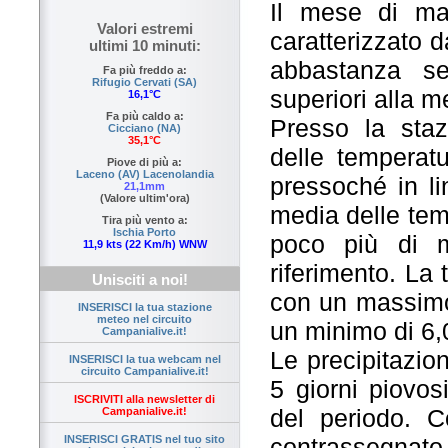
Il mese di mar
Valori estremi
caratterizzato d
ultimi 10 minuti:
abbastanza s
Fa più freddo a:
Rifugio Cervati (SA)
superiori alla m
16,1°C
Fa più caldo a:
Presso la staz
Cicciano (NA)
35,1°C
delle temperat
Piove di più a:
Laceno (AV) Lacenolandia
pressoché in li
21,1mm
(Valore ultim'ora)
media delle tem
Tira più vento a:
Ischia Porto
poco più di m
11,9 kts (22 Km/h) WNW
riferimento. La 
Unisciti a noi!
con un massimo 
INSERISCI la tua stazione
meteo nel circuito
un minimo di 6,
Campanialive.it!
Le precipitazion
INSERISCI la tua webcam nel
circuito Campanialive.it!
5 giorni piovos
ISCRIVITI alla newsletter di
del periodo. 
Campanialive.it!
contrassegnato 
INSERISCI GRATIS nel tuo sito