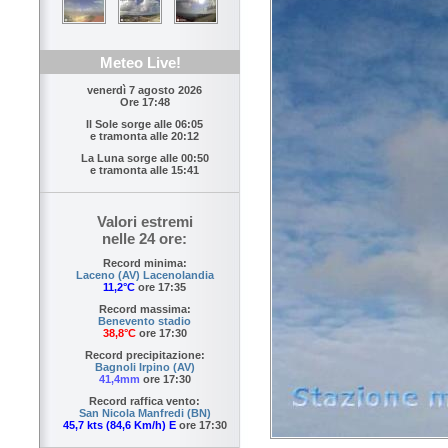
Meteo Live!
venerdì 7 agosto 2026
Ore 17:48
Il Sole sorge alle
06:05
e tramonta alle
20:12
La Luna sorge alle
00:50
e tramonta alle
15:41
Valori estremi
nelle 24 ore:
Record minima:
Laceno (AV) Lacenolandia
11,2°C
ore 17:35
Record massima:
Benevento stadio
38,8°C
ore 17:30
Record precipitazione:
Bagnoli Irpino (AV)
41,4mm
ore 17:30
Record raffica vento:
San Nicola Manfredi (BN)
45,7 kts (84,6 Km/h) E
ore 17:30