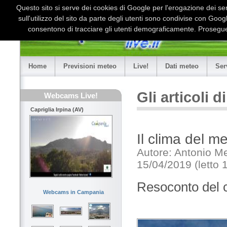
Questo sito si serve dei cookies di Google per l'erogazione dei serv
sull'utilizzo del sito da parte degli utenti sono condivise con Goo
consentono di tracciare gli utenti demograficamente. Proseguen
Home
Previsioni meteo
Live!
Dati meteo
Ser
Gli articoli 
Webcams Live!
Capriglia Irpina (AV)
Il clima del 
Autore: Antonio M
15/04/2019 (letto 
Resoconto del cl
Webcams in Campania