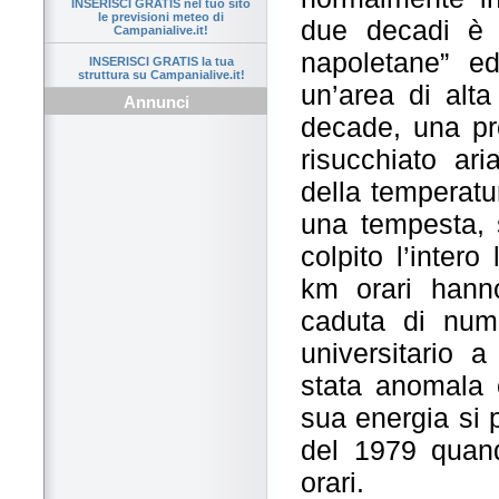
INSERISCI GRATIS nel tuo sito
le previsioni meteo di
due decadi è s
Campanialive.it!
napoletane” ed
INSERISCI GRATIS la tua
struttura su Campanialive.it!
un’area di alta
Annunci
decade, una pr
risucchiato ar
della temperatur
una tempesta, s
colpito l’intero
km orari hann
caduta di num
universitario 
stata anomala e
sua energia si 
del 1979 quan
orari.