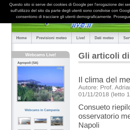
Questo sito si serve dei cookies di Google per l'erogazione dei serv
sull'utilizzo del sito da parte degli utenti sono condivise con Goo
consentono di tracciare gli utenti demograficamente. Proseguen
Home
Previsioni meteo
Live!
Dati meteo
Ser
Gli articoli 
Webcams Live!
Agropoli (SA)
Il clima del m
Autore: Prof. Adri
01/11/2018 (letto 
Consueto riepilo
Webcams in Campania
osservatorio met
Napoli