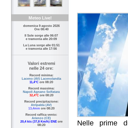
Meteo Live!
domenica 9 agosto 2026
Ore 08:40
Il Sole sorge alle
06:07
e tramonta alle
20:09
La Luna sorge alle
01:51
e tramonta alle
17:56
Valori estremi
nelle 24 ore:
Record minima:
Laceno (AV) Lacenolandia
11,4°C
ore 08:20
Record massima:
Napoli Agnano Solfatara
32,4°C
ore 08:20
Record precipitazione:
Atripalda (AV)
13,4mm
ore 08:20
Record raffica vento:
Arienzo (CE)
Nelle prime d
20,4 kts (37,8 Km/h) ENE
ore
08:20