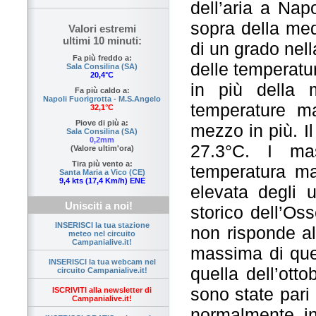
dell’aria a Nap
sopra della med
Valori estremi
ultimi 10 minuti:
di un grado nell
Fa più freddo a:
delle temperatur
Sala Consilina (SA)
20,4°C
in più della 
Fa più caldo a:
Napoli Fuorigrotta - M.S.Angelo
temperature m
32,1°C
Piove di più a:
mezzo in più. Il
Sala Consilina (SA)
0,2mm
27.3°C. I ma
(Valore ultim'ora)
Tira più vento a:
temperatura ma
Santa Maria a Vico (CE)
9,4 kts (17,4 Km/h) ENE
elevata degli u
Unisciti a noi!
storico dell’Os
INSERISCI la tua stazione
non risponde al
meteo nel circuito
Campanialive.it!
massima di ques
INSERISCI la tua webcam nel
quella dell’ott
circuito Campanialive.it!
sono state pari
ISCRIVITI alla newsletter di
Campanialive.it!
normalmente i