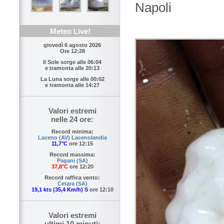
Napoli
Meteo Live!
giovedì 6 agosto 2026
Ore 12:28
Il Sole sorge alle
06:04
e tramonta alle
20:13
La Luna sorge alle
00:02
e tramonta alle
14:27
Valori estremi
nelle 24 ore:
Record minima:
Laceno (AV) Lacenolandia
11,7°C
ore 12:15
Record massima:
Pagani (SA)
37,8°C
ore 12:20
Record raffica vento:
Cetara (SA)
19,1 kts (35,4 Km/h) S
ore 12:10
Valori estremi
ultimi 10 minuti: