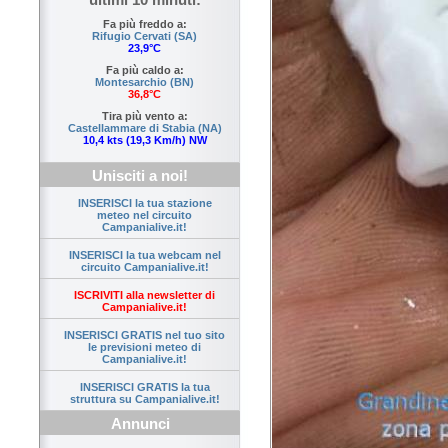
Fa più freddo a:
Rifugio Cervati (SA)
23,9°C
Fa più caldo a:
Montesarchio (BN)
36,8°C
Tira più vento a:
Castellammare di Stabia (NA)
10,4 kts (19,3 Km/h) NW
Unisciti a noi!
INSERISCI la tua stazione
meteo nel circuito
Campanialive.it!
INSERISCI la tua webcam nel
circuito Campanialive.it!
ISCRIVITI alla newsletter di
Campanialive.it!
INSERISCI GRATIS nel tuo sito
le previsioni meteo di
Campanialive.it!
INSERISCI GRATIS la tua
struttura su Campanialive.it!
Annunci