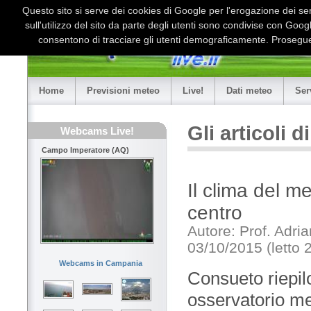
Questo sito si serve dei cookies di Google per l'erogazione dei serv
sull'utilizzo del sito da parte degli utenti sono condivise con Goo
consentono di tracciare gli utenti demograficamente. Proseguen
Home
Previsioni meteo
Live!
Dati meteo
Ser
Gli articoli 
Webcams Live!
Campo Imperatore (AQ)
Il clima del m
centro
Autore: Prof. Adri
03/10/2015 (letto 
Webcams in Campania
Consueto riepilo
osservatorio met