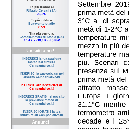
Settembre 2019
Fa più freddo a:
prima metà del m
Rifugio Cervati (SA)
22,1°C
3°C al di sopr
Fa più caldo a:
Benevento stadio
metà di 1-2°C al
38,5°C
Tira più vento a:
temperature min
Castellammare di Stabia (NA)
10,4 kts (19,3 Km/h) NW
mezzo in più de
Unisciti a noi!
temperature ma
INSERISCI la tua stazione
più. Scenari co
meteo nel circuito
Campanialive.it!
presenza sul Me
INSERISCI la tua webcam nel
prima metà del 
circuito Campanialive.it!
ISCRIVITI alla newsletter di
attratto mass
Campanialive.it!
Europa. Il gior
INSERISCI GRATIS nel tuo sito
le previsioni meteo di
31.1°C mentre 
Campanialive.it!
termometro ambi
INSERISCI GRATIS la tua
struttura su Campanialive.it!
decade e i 25
Annunci