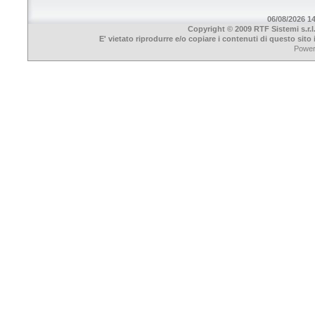
06/08/2026 14
Copyright © 2009 RTF Sistemi s.r.l
E' vietato riprodurre e/o copiare i contenuti di questo sit
Powe