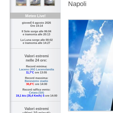
Napoli
Meteo Live!
giovedì 6 agosto 2026
Ore 14:14
Il Sole sorge alle
06:04
e tramonta alle
20:13
La Luna sorge alle
00:02
e tramonta alle
14:27
Valori estremi
nelle 24 ore:
Record minima:
Laceno (AV) Lacenolandia
11,7°C
ore 13:55
Record massima:
Benevento stadio
38,8°C
ore 14:00
Record raffica vento:
Cetara (SA)
19,1 kts (35,4 Km/h) S
ore 14:00
Valori estremi
ultimi 10 minuti: