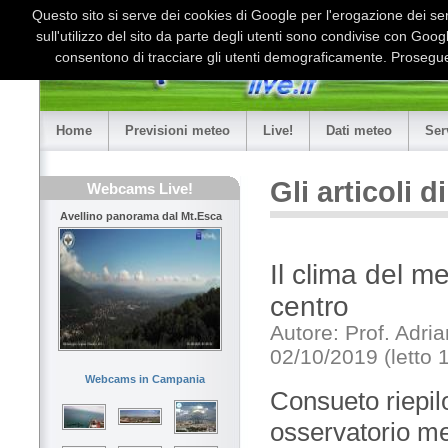
Questo sito si serve dei cookies di Google per l'erogazione dei serv
sull'utilizzo del sito da parte degli utenti sono condivise con Goo
consentono di tracciare gli utenti demograficamente. Proseguen
Home
Previsioni meteo
Live!
Dati meteo
Ser
Gli articoli 
Webcams Live!
Avellino panorama dal Mt.Esca
Il clima del m
centro
Autore: Prof. Adri
02/10/2019 (letto 
Webcams in Campania
Consueto riepilo
osservatorio met