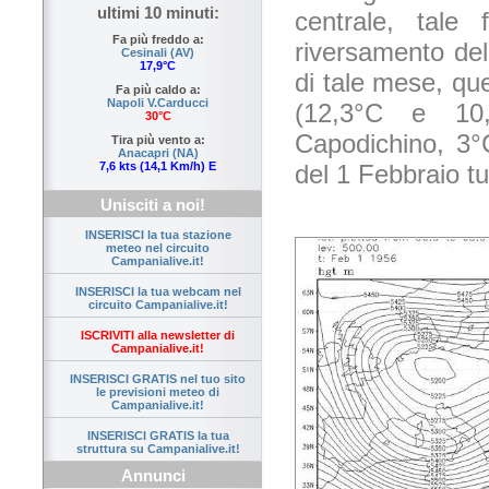
ultimi 10 minuti:
centrale, tal
Fa più freddo a:
riversamento dell
Cesinali (AV)
17,9°C
di tale mese, qu
Fa più caldo a:
Napoli V.Carducci
(12,3°C e 10
30°C
Capodichino, 3°
Tira più vento a:
Anacapri (NA)
del 1 Febbraio t
7,6 kts (14,1 Km/h) E
Unisciti a noi!
INSERISCI la tua stazione
meteo nel circuito
Campanialive.it!
INSERISCI la tua webcam nel
circuito Campanialive.it!
ISCRIVITI alla newsletter di
Campanialive.it!
INSERISCI GRATIS nel tuo sito
le previsioni meteo di
Campanialive.it!
INSERISCI GRATIS la tua
struttura su Campanialive.it!
Annunci