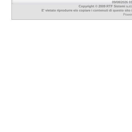
09/08/2026 03
Copyright © 2009 RTF Sistemi s.r.l
E' vietato riprodurre e/o copiare i contenuti di questo sit
Powe