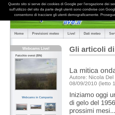
Questo sito si serve dei cookies di Google per l'erogazione dei serv
sull'utilizzo del sito da parte degli utenti sono condivise con Goo
consentono di tracciare gli utenti demograficamente. Proseguen
Home
Previsioni meteo
Live!
Dati meteo
Ser
Gli articoli 
Webcams Live!
Faicchio ovest (BN)
La mitica ond
Autore: Nicola Del
08/09/2010 (letto 
Iniziamo oggi u
Webcams in Campania
di gelo del 195
prossimi mesi..