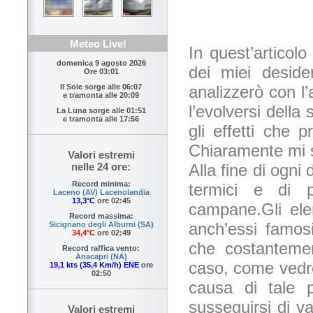
Meteo Live!
In quest’articolo
domenica 9 agosto 2026
dei miei desider
Ore 03:01
analizzerò con l’
Il Sole sorge alle
06:07
e tramonta alle
20:09
l’evolversi della
La Luna sorge alle
01:51
e tramonta alle
17:56
gli effetti che p
Chiaramente mi s
Valori estremi
Alla fine di ogni 
nelle 24 ore:
Record minima:
termici e di p
Laceno (AV) Lacenolandia
13,3°C
ore 02:45
campane.Gli elem
Record massima:
anch’essi famos
Sicignano degli Alburni (SA)
34,4°C
ore 02:49
che costantemen
Record raffica vento:
Anacapri (NA)
caso, come vedre
19,1 kts (35,4 Km/h) ENE
ore
02:50
causa di tale p
susseguirsi di v
Valori estremi