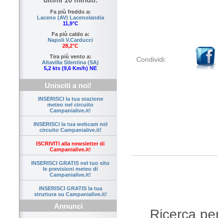
Fa più freddo a:
Laceno (AV) Lacenolandia
11,9°C
Fa più caldo a:
Napoli V.Carducci
28,2°C
Tira più vento a:
Condividi:
Altavilla Silentina (SA)
5,2 kts (9,6 Km/h) NE
Unisciti a noi!
INSERISCI la tua stazione
meteo nel circuito
Campanialive.it!
INSERISCI la tua webcam nel
circuito Campanialive.it!
ISCRIVITI alla newsletter di
Campanialive.it!
INSERISCI GRATIS nel tuo sito
le previsioni meteo di
Campanialive.it!
INSERISCI GRATIS la tua
struttura su Campanialive.it!
Annunci
Ricerca per 