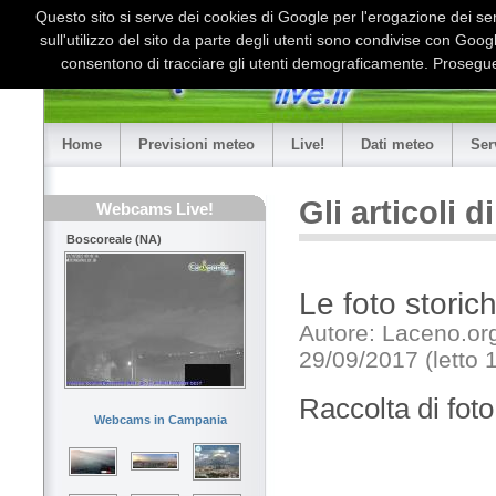
Questo sito si serve dei cookies di Google per l'erogazione dei serv
sull'utilizzo del sito da parte degli utenti sono condivise con Goo
consentono di tracciare gli utenti demograficamente. Proseguen
Home
Previsioni meteo
Live!
Dati meteo
Ser
Gli articoli 
Webcams Live!
Boscoreale (NA)
Le foto stori
Autore: Laceno.or
29/09/2017 (letto 
Raccolta di foto
Webcams in Campania