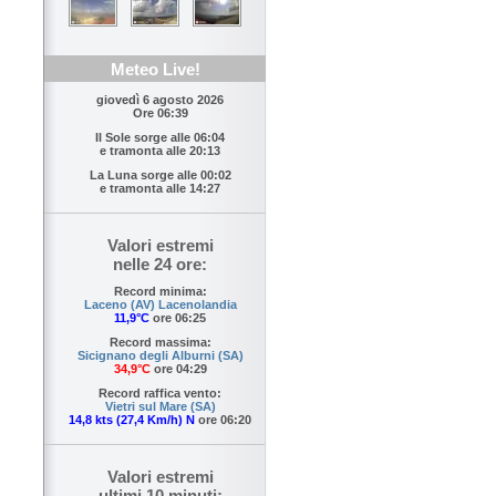
Meteo Live!
giovedì 6 agosto 2026
Ore 06:39
Il Sole sorge alle
06:04
e tramonta alle
20:13
La Luna sorge alle
00:02
e tramonta alle
14:27
Valori estremi
nelle 24 ore:
Record minima:
Laceno (AV) Lacenolandia
11,9°C
ore 06:25
Record massima:
Sicignano degli Alburni (SA)
34,9°C
ore 04:29
Record raffica vento:
Vietri sul Mare (SA)
14,8 kts (27,4 Km/h) N
ore 06:20
Valori estremi
ultimi 10 minuti: