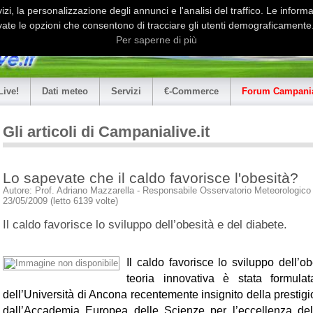
i, la personalizzazione degli annunci e l'analisi del traffico. Le informaz
ate le opzioni che consentono di tracciare gli utenti demograficamente.
Per saperne di più
Live!
Dati meteo
Servizi
€-Commerce
Forum Campania
Gli articoli di Campanialive.it
Lo sapevate che il caldo favorisce l'obesità?
Autore: Prof. Adriano Mazzarella - Responsabile Osservatorio Meteorologico U
23/05/2009 (letto 6139 volte)
Il caldo favorisce lo sviluppo dell’obesità e del diabete.
Il caldo favorisce lo sviluppo dell’o
teoria innovativa è stata formulat
dell’Università di Ancona recentemente insignito della presti
dall’Accademia Europea delle Scienze per l’eccellenza dell