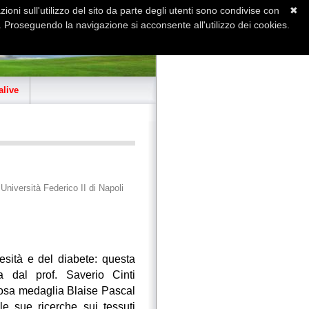
ioni sull'utilizzo del sito da parte degli utenti sono condivise con
✖
 Proseguendo la navigazione si acconsente all'utilizzo dei cookies.
Home
Contatti
Sitemap
live
niversità Federico II di Napoli
besità e del diabete: questa
a dal prof. Saverio Cinti
giosa medaglia Blaise Pascal
e sue ricerche sui tessuti