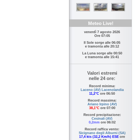
Meteo Live!
venerdì 7 agosto 2026
Ore 07:05
Il Sole sorge alle
06:05
e tramonta alle
20:12
La Luna sorge alle
00:50
e tramonta alle
15:41
Valori estremi
nelle 24 ore:
Record minima:
Laceno (AV) Lacenolandia
11,2°C
ore 06:50
Record massima:
Ariano Irpino (AV)
38,1°C
ore 07:00
Record precipitazione:
Cesinali (AV)
0,2mm
ore 06:02
Record raffica vento:
Sicignano degli Alburni (SA)
17,4 kts (32,2 Km/h) ESE
ore