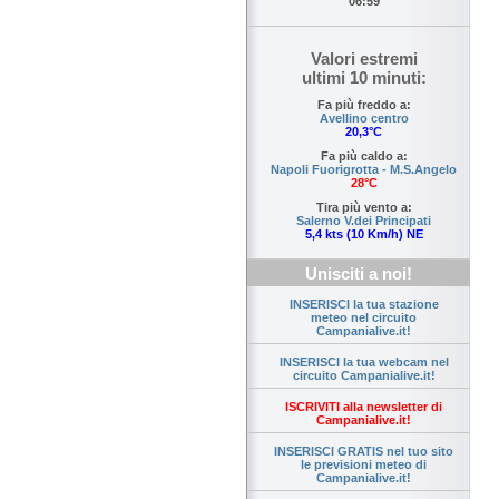
06:59
Valori estremi
ultimi 10 minuti:
Fa più freddo a:
Avellino centro
20,3°C
Fa più caldo a:
Napoli Fuorigrotta - M.S.Angelo
28°C
Tira più vento a:
Salerno V.dei Principati
5,4 kts (10 Km/h) NE
Unisciti a noi!
INSERISCI la tua stazione
meteo nel circuito
Campanialive.it!
INSERISCI la tua webcam nel
circuito Campanialive.it!
ISCRIVITI alla newsletter di
Campanialive.it!
INSERISCI GRATIS nel tuo sito
le previsioni meteo di
Campanialive.it!