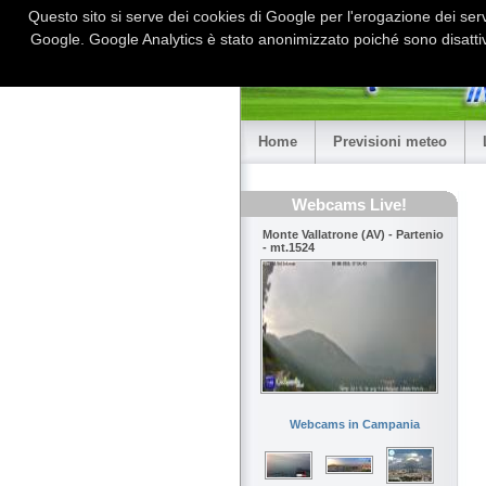
Questo sito si serve dei cookies di Google per l'erogazione dei serviz
Google. Google Analytics è stato anonimizzato poiché sono disattiv
Home
Previsioni meteo
Webcams Live!
Monte Vallatrone (AV) - Partenio
- mt.1524
Webcams in Campania