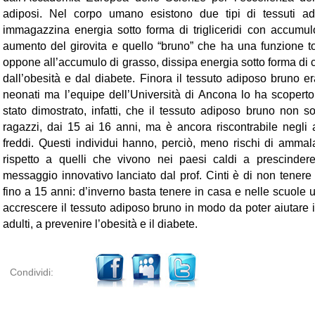
adiposi. Nel corpo umano esistono due tipi di tessuti ad
immagazzina energia sotto forma di trigliceridi con accumu
aumento del girovita e quello “bruno” che ha una funzione t
oppone all’accumulo di grasso, dissipa energia sotto forma di 
dall’obesità e dal diabete. Finora il tessuto adiposo bruno er
neonati ma l’equipe dell’Università di Ancona lo ha scopert
stato dimostrato, infatti, che il tessuto adiposo bruno non 
ragazzi, dai 15 ai 16 anni, ma è ancora riscontrabile negli 
freddi. Questi individui hanno, perciò, meno rischi di ammala
rispetto a quelli che vivono nei paesi caldi a prescindere
messaggio innovativo lanciato dal prof. Cinti è di non tenere t
fino a 15 anni: d’inverno basta tenere in casa e nelle scuole
accrescere il tessuto adiposo bruno in modo da poter aiutare i 
adulti, a prevenire l’obesità e il diabete.
Condividi: