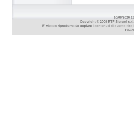
10/08/2026 13
Copyright © 2009 RTF Sistemi s.r.l
E' vietato riprodurre e/o copiare i contenuti di questo sit
Powe