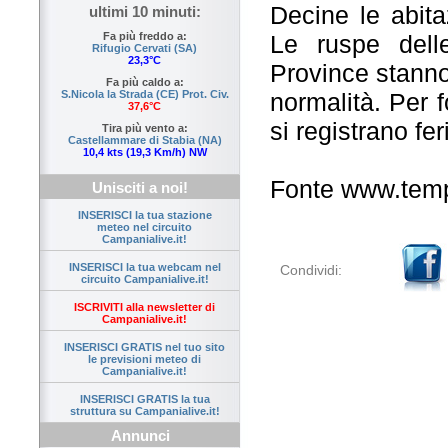
Decine le abitaz
ultimi 10 minuti:
Le ruspe dell
Fa più freddo a:
Rifugio Cervati (SA)
23,3°C
Province stanno 
Fa più caldo a:
normalità. Per 
S.Nicola la Strada (CE) Prot. Civ.
37,6°C
si registrano feri
Tira più vento a:
Castellammare di Stabia (NA)
10,4 kts (19,3 Km/h) NW
Fonte www.tempo
Unisciti a noi!
INSERISCI la tua stazione
meteo nel circuito
Campanialive.it!
INSERISCI la tua webcam nel
Condividi:
circuito Campanialive.it!
ISCRIVITI alla newsletter di
Campanialive.it!
INSERISCI GRATIS nel tuo sito
le previsioni meteo di
Campanialive.it!
INSERISCI GRATIS la tua
struttura su Campanialive.it!
Annunci