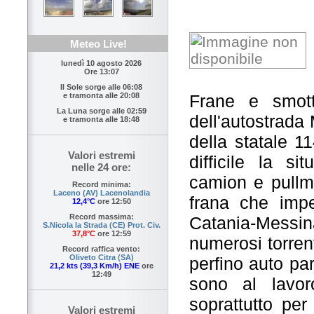
Meteo Live!
lunedì 10 agosto 2026
Ore 13:07
Il Sole sorge alle
06:08
Frane e smott
e tramonta alle
20:08
La Luna sorge alle
02:59
dell'autostrada 
e tramonta alle
18:48
della statale 11
Valori estremi
difficile la s
nelle 24 ore:
camion e pullm
Record minima:
Laceno (AV) Lacenolandia
frana che impe
12,4°C
ore 12:50
Record massima:
Catania-Messi
S.Nicola la Strada (CE) Prot. Civ.
37,8°C
ore 12:59
numerosi torrent
Record raffica vento:
Oliveto Citra (SA)
perfino auto pa
21,2 kts (39,3 Km/h) ENE
ore
12:49
sono al lavor
soprattutto per 
Valori estremi