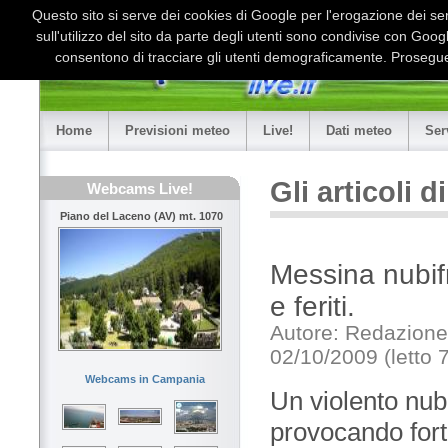
Questo sito si serve dei cookies di Google per l'erogazione dei serv
sull'utilizzo del sito da parte degli utenti sono condivise con Goo
consentono di tracciare gli utenti demograficamente. Proseguen
Home
Previsioni meteo
Live!
Dati meteo
Ser
Gli articoli 
Webcams Live!
Piano del Laceno (AV) mt. 1070
Messina nubifr
e feriti.
Autore: Redazione
02/10/2009 (letto 
Webcams in Campania
Un violento nub
provocando forti