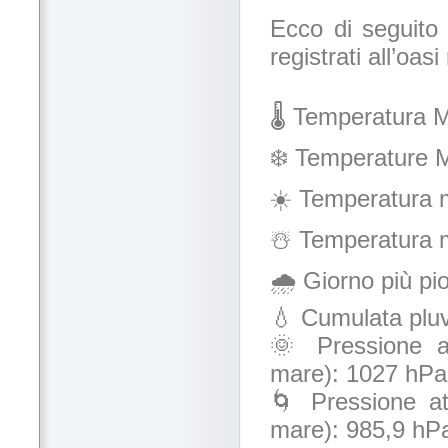
Ecco di seguito 
registrati all’oas
🌡️ Temperatura 
❄️ Temperature M
☀️ Temperatura m
☃️ Temperatura m
🌧️ Giorno più p
💧 Cumulata plu
🌞 Pressione atm
mare): 1027 hPa 
🌀 Pressione atm
mare): 985,9 hPa