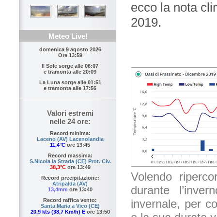
ecco la nota cl
2019.
Meteo Live!
domenica 9 agosto 2026
Ore 13:59
Il Sole sorge alle
06:07
e tramonta alle
20:09
La Luna sorge alle
01:51
e tramonta alle
17:56
Valori estremi
nelle 24 ore:
Record minima:
Laceno (AV) Lacenolandia
11,4°C
ore 13:45
Record massima:
S.Nicola la Strada (CE) Prot. Civ.
38,3°C
ore 13:49
Volendo riperco
Record precipitazione:
Atripalda (AV)
durante l’inver
13,4mm
ore 13:40
invernale, per c
Record raffica vento:
Santa Maria a Vico (CE)
20,9 kts (38,7 Km/h) E
ore 13:50