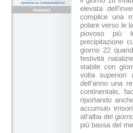
il giorno 16 infa
struttura su Campanialive.it!
elevata dell’in
Annunci
complice una ma
polare verso le la
piovoso più 
precipitazione c
giorno 22 quand
festività natali
stabile con gio
volta superiori 
dell’anno una re
continentale, f
riportando anche
accumulo irrisor
all’alba del gior
più bassa del mes