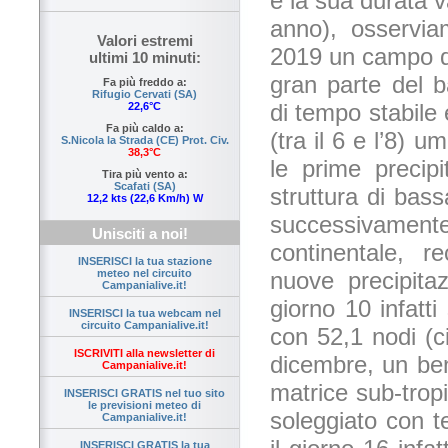
e la sua durata v
anno), osservia
Valori estremi
2019 un campo di
ultimi 10 minuti:
gran parte del b
Fa più freddo a:
Rifugio Cervati (SA)
di tempo stabile 
22,6°C
Fa più caldo a:
(tra il 6 e l’8) u
S.Nicola la Strada (CE) Prot. Civ.
38,3°C
le prime precipi
Tira più vento a:
Scafati (SA)
struttura di bas
12,2 kts (22,6 Km/h) W
successivament
Unisciti a noi!
continentale, r
INSERISCI la tua stazione
nuove precipitazi
meteo nel circuito
Campanialive.it!
giorno 10 infatt
INSERISCI la tua webcam nel
circuito Campanialive.it!
con 52,1 nodi (c
ISCRIVITI alla newsletter di
dicembre, un ben
Campanialive.it!
matrice sub-tropi
INSERISCI GRATIS nel tuo sito
le previsioni meteo di
soleggiato con t
Campanialive.it!
INSERISCI GRATIS la tua