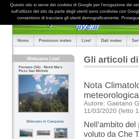
Questo sito si serve dei cookies di Google per l'erogazione dei serv
sull'utilizzo del sito da parte degli utenti sono condivise con Goo
consentono di tracciare gli utenti demograficamente. Proseguen
Home
Previsioni meteo
Live!
Dati meteo
Ser
Gli articoli 
Webcams Live!
Fisciano (SA) - Monti Mai e
Pizzo San Michele
Nota Climatol
meteorologica
Autore: Gaetano 
11/03/2020 (letto 
Webcams in Campania
Nell'ambito del
voluto da Che T