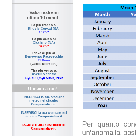
Valori estremi
ultimi 10 minuti:
Fa più freddo a:
Rifugio Cervati (SA)
15,8°C
Fa più caldo a:
Cicciano (NA)
34,8°C
Piove di più a:
Benevento Pacevecchia
12,8mm
(Valore ultim'ora)
Tira più vento a:
Avellino centro
11,1 kts (20,6 Km/h) NNE
Unisciti a noi!
INSERISCI la tua stazione
meteo nel circuito
Campanialive.it!
INSERISCI la tua webcam nel
circuito Campanialive.it!
Per quanto conc
ISCRIVITI alla newsletter di
Campanialive.it!
un’anomalia posi