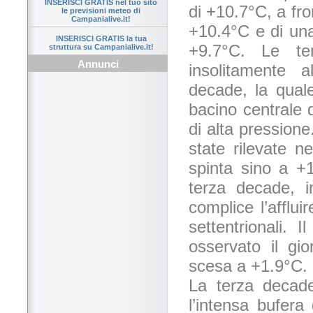
INSERISCI GRATIS nel tuo sito
di +10.7°C, a fro
le previsioni meteo di
Campanialive.it!
+10.4°C e di una
INSERISCI GRATIS la tua
+9.7°C. Le te
struttura su Campanialive.it!
Annunci
insolitamente a
decade, la quale
bacino centrale 
di alta pressione
state rilevate 
spinta sino a +
terza decade, i
complice l’afflui
settentrionali. 
osservato il gi
scesa a +1.9°C.
La terza decade
l’intensa bufera