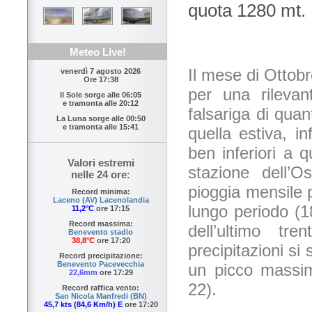
quota 1280 mt.
Meteo Live!
Il mese di Ottobr
venerdì 7 agosto 2026
Ore 17:38
per una rilevan
Il Sole sorge alle
06:05
e tramonta alle
20:12
falsariga di qua
La Luna sorge alle
00:50
e tramonta alle
15:41
quella estiva, in
ben inferiori a qu
Valori estremi
stazione dell’O
nelle 24 ore:
pioggia mensile 
Record minima:
Laceno (AV) Lacenolandia
lungo periodo (
11,2°C
ore 17:15
Record massima:
dell’ultimo t
Benevento stadio
38,8°C
ore 17:20
precipitazioni si 
Record precipitazione:
Benevento Pacevecchia
un picco massimo
22,6mm
ore 17:29
22).
Record raffica vento:
San Nicola Manfredi (BN)
45,7 kts (84,6 Km/h) E
ore 17:20