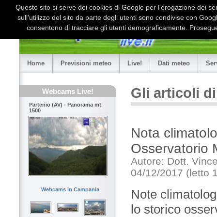
Questo sito si serve dei cookies di Google per l'erogazione dei serv
sull'utilizzo del sito da parte degli utenti sono condivise con Goo
consentono di tracciare gli utenti demograficamente. Proseguen
Home
Previsioni meteo
Live!
Dati meteo
Ser
Gli articoli 
Webcams Live!
Partenio (AV) - Panorama mt.
1500
Nota climatol
Osservatorio 
Autore: Dott. Vin
04/12/2017 (letto 
Webcams in Campania
Note climatologi
lo storico osse