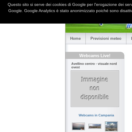
Questo sito si serve dei cookies di Google per l'erogazione dei serviz
Google. Google Analytics è stato anonimizzato poiché sono disattiv
Home
Previsioni meteo
Webcams Live!
Avellino centro - visuale nord
ovest
Webcams in Campania