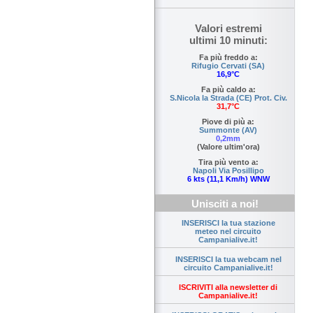
Valori estremi
ultimi 10 minuti:
Fa più freddo a:
Rifugio Cervati (SA)
16,9°C
Fa più caldo a:
S.Nicola la Strada (CE) Prot. Civ.
31,7°C
Piove di più a:
Summonte (AV)
0,2mm
(Valore ultim'ora)
Tira più vento a:
Napoli Via Posillipo
6 kts (11,1 Km/h) WNW
Unisciti a noi!
INSERISCI la tua stazione
meteo nel circuito
Campanialive.it!
INSERISCI la tua webcam nel
circuito Campanialive.it!
ISCRIVITI alla newsletter di
Campanialive.it!