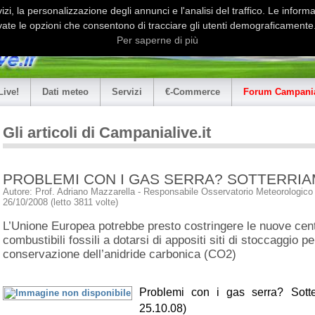
i, la personalizzazione degli annunci e l'analisi del traffico. Le informaz
ate le opzioni che consentono di tracciare gli utenti demograficamente.
Per saperne di più
Live!
Dati meteo
Servizi
€-Commerce
Forum Campania
Gli articoli di Campanialive.it
PROBLEMI CON I GAS SERRA? SOTTERRIA
Autore: Prof. Adriano Mazzarella - Responsabile Osservatorio Meteorologico U
26/10/2008 (letto 3811 volte)
L’Unione Europea potrebbe presto costringere le nuove centr
combustibili fossili a dotarsi di appositi siti di stoccaggio pe
conservazione dell’anidride carbonica (CO2)
Problemi con i gas serra? Sotte
25.10.08)