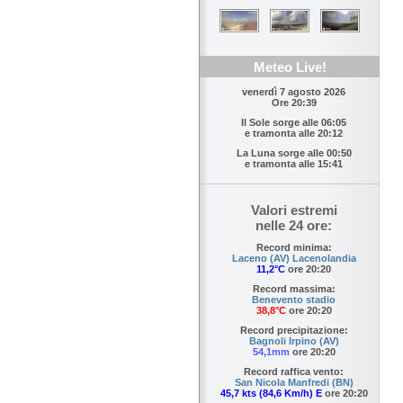
Meteo Live!
venerdì 7 agosto 2026
Ore 20:39
Il Sole sorge alle
06:05
e tramonta alle
20:12
La Luna sorge alle
00:50
e tramonta alle
15:41
Valori estremi
nelle 24 ore:
Record minima:
Laceno (AV) Lacenolandia
11,2°C
ore 20:20
Record massima:
Benevento stadio
38,8°C
ore 20:20
Record precipitazione:
Bagnoli Irpino (AV)
54,1mm
ore 20:20
Record raffica vento:
San Nicola Manfredi (BN)
45,7 kts (84,6 Km/h) E
ore 20:20