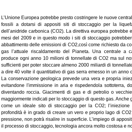
L’Unione Europea potrebbe presto costringere le nuove centrali
fossili a dotarsi di appositi siti di stoccaggio per la liqu
dell’anidride carbonica (CO2). La direttiva europea potrebbe e
mesi del 2009 e in questo modo i siti di stoccaggio potrebber
abbattimento delle emissioni di CO2,così come richiesto da col
gas l’attuale riscaldamento del Pianeta. Una centrale a 
produce ogni anno 10 milioni di tonnellate di CO2 ma sul nos
sufficienti per poter stoccare almeno 2000 miliardi di tonnellat
a dire 40 volte il quantitativo di gas serra emesso in un anno
La conservazione geologica prevede una vera e propria inie
evitandone l'immissione in aria e rispedendola sottoterra, do
diventando roccia. Giacimenti di gas e di petrolio o vecchi
maggiormente indicati per lo stoccaggio di questo gas. Anche gl
come un ideale sito di stoccaggio per la CO2; l’iniezione 
profondità è in grado di creare un vero e proprio lago di CO2 
pressione, non potrà risalire in superficie. L’impiego di apposit
il processo di stoccaggio, tecnologia ancora molto costosa e non 