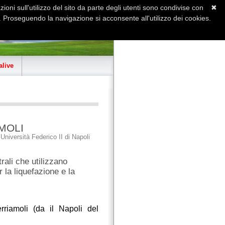
ioni sull'utilizzo del sito da parte degli utenti sono condivise con
✖
 Proseguendo la navigazione si acconsente all'utilizzo dei cookies.
Home
Contatti
Sitemap
live
MOLI
niversità Federico II di Napoli
ali che utilizzano
r la liquefazione e la
rriamoli (da il Napoli del