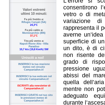
L’errore si s
consentirono l’e
Valori estremi
vetro o di met
ultimi 10 minuti:
variazione d
Fa più freddo a:
Rifugio Cervati (SA)
24,3°C
rappresenta il p
Fa più caldo a:
averne un’idea
Montesarchio (BN)
37,1°C
superficie di u
Tira più vento a:
Napoli Rione Alto -Villa
un dito, è di c
Paradiso
10,7 kts (19,8 Km/h) SW
non risente de
Unisciti a noi!
grado di risp
INSERISCI la tua stazione
pressione ugu
meteo nel circuito
Campanialive.it!
abissi del mar
INSERISCI la tua webcam nel
circuito Campanialive.it!
quella dell’ar
ISCRIVITI alla newsletter di
mentre non pot
Campanialive.it!
adeguato equ
INSERISCI GRATIS nel tuo sito
le previsioni meteo di
durante l’asces
Campanialive.it!