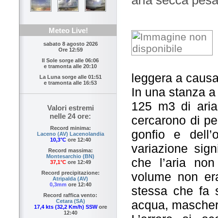
Meteo Live!
sabato 8 agosto 2026
Ore 12:59
Il Sole sorge alle
06:06
e tramonta alle
20:10
leggera a causa
La Luna sorge alle
01:51
e tramonta alle
16:53
In una stanza a 
125 m3 di aria 
Valori estremi
nelle 24 ore:
cercarono di pe
Record minima:
gonfio e dell’
Laceno (AV) Lacenolandia
10,3°C
ore 12:40
variazione sign
Record massima:
Montesarchio (BN)
che l’aria no
37,1°C
ore 12:49
volume non era
Record precipitazione:
Atripalda (AV)
0,3mm
ore 12:40
stessa che fa 
Record raffica vento:
acqua, maschera
Cetara (SA)
17,4 kts (32,2 Km/h) SSW
ore
12:40