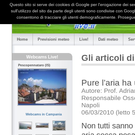
Questo sito si serve dei cookies di Google per l'erogazione dei serv
sull'utilizzo del sito da parte degli utenti sono condivise con Goo
consentono di tracciare gli utenti demograficamente. Proseguen
Home
Previsioni meteo
Live!
Dati meteo
Ser
Gli articoli 
Webcams Live!
Pescopennataro (IS)
Pure l’aria ha
Autore: Prof. Adri
Responsabile Osser
Napoli
06/03/2010 (letto 
Webcams in Campania
Non tutti sanno
aria secca pesa