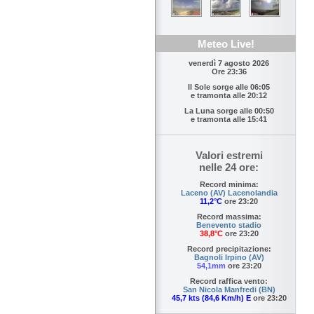
Meteo Live!
venerdì 7 agosto 2026
Ore 23:36
Il Sole sorge alle
06:05
e tramonta alle
20:12
La Luna sorge alle
00:50
e tramonta alle
15:41
Valori estremi
nelle 24 ore:
Record minima:
Laceno (AV) Lacenolandia
11,2°C
ore 23:20
Record massima:
Benevento stadio
38,8°C
ore 23:20
Record precipitazione:
Bagnoli Irpino (AV)
54,1mm
ore 23:20
Record raffica vento:
San Nicola Manfredi (BN)
45,7 kts (84,6 Km/h) E
ore 23:20