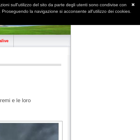
ioni sull'utilizzo del sito da parte degli utenti sono condivise con
✖
 Proseguendo la navigazione si acconsente all'utilizzo dei cookies.
Home
Contatti
Sitemap
live
remi e le loro