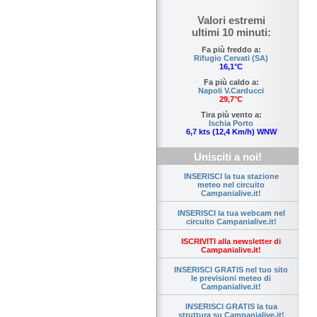
Valori estremi
ultimi 10 minuti:
Fa più freddo a:
Rifugio Cervati (SA)
16,1°C
Fa più caldo a:
Napoli V.Carducci
29,7°C
Tira più vento a:
Ischia Porto
6,7 kts (12,4 Km/h) WNW
Unisciti a noi!
INSERISCI la tua stazione
meteo nel circuito
Campanialive.it!
INSERISCI la tua webcam nel
circuito Campanialive.it!
ISCRIVITI alla newsletter di
Campanialive.it!
INSERISCI GRATIS nel tuo sito
le previsioni meteo di
Campanialive.it!
INSERISCI GRATIS la tua
struttura su Campanialive.it!