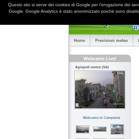
Questo sito si serve dei cookies di Google per l'erogazione dei serviz
Google. Google Analytics è stato anonimizzato poiché sono disattiv
Home
Previsioni meteo
Webcams Live!
Agropoli centro (SA)
Webcams in Campania