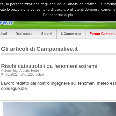
i, la personalizzazione degli annunci e l'analisi del traffico. Le informaz
ate le opzioni che consentono di tracciare gli utenti demograficamente.
Per saperne di più
Live!
Dati meteo
Servizi
€-Commerce
Forum Campania
Gli articoli di Campanialive.it
Rischi catastrofali da fenomeni estremi
Autore: Ing. Alberto Fortelli
04/08/2022 (letto 1293 volte)
Lavoro redatto dal nostro ingegnere sui fenomeni meteo est
conseguenze.