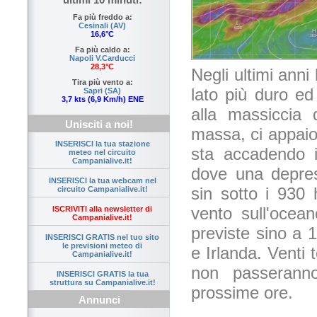
Fa più freddo a:
Cesinali (AV)
16,6°C
Fa più caldo a:
Napoli V.Carducci
28,3°C
Negli ultimi anni
Tira più vento a:
lato più duro e
Sapri (SA)
3,7 kts (6,9 Km/h) ENE
alla massiccia 
Unisciti a noi!
massa, ci appaio
INSERISCI la tua stazione
sta accadendo i
meteo nel circuito
Campanialive.it!
dove una depres
INSERISCI la tua webcam nel
sin sotto i 930
circuito Campanialive.it!
vento sull'ocea
ISCRIVITI alla newsletter di
Campanialive.it!
previste sino a 
INSERISCI GRATIS nel tuo sito
le previsioni meteo di
e Irlanda. Venti
Campanialive.it!
non passeranno
INSERISCI GRATIS la tua
struttura su Campanialive.it!
prossime ore.
Annunci