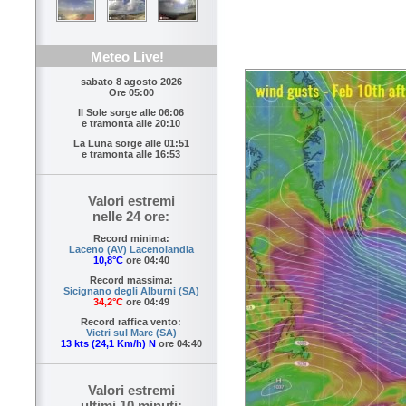
Meteo Live!
sabato 8 agosto 2026
Ore 05:00
Il Sole sorge alle
06:06
e tramonta alle
20:10
La Luna sorge alle
01:51
e tramonta alle
16:53
Valori estremi
nelle 24 ore:
Record minima:
Laceno (AV) Lacenolandia
10,8°C
ore 04:40
Record massima:
Sicignano degli Alburni (SA)
34,2°C
ore 04:49
Record raffica vento:
Vietri sul Mare (SA)
13 kts (24,1 Km/h) N
ore 04:40
Valori estremi
ultimi 10 minuti: