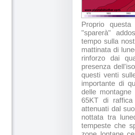
Proprio questa
"sparerà" addos
tempo sulla nost
mattinata di lune
rinforzo dai qu
presenza dell'iso
questi venti sul
importante di q
delle montagne C
65KT di raffic
attenuati dal su
nottata tra lun
tempeste che spe
zone lontane ce