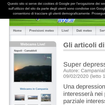
Questo sito si serve dei cookies di Google per l'erogazione dei serv
sull'utilizzo del sito da parte degli utenti sono condivise con Goo
consentono di tracciare gli utenti demograficamente. Proseguen
Home
Previsioni meteo
Live!
Dati meteo
Ser
Gli articoli 
Webcams Live!
Napoli - Camaldoli
Super depress
Autore: Campaniali
09/02/2020 (letto 
Una depressione
Webcams in Campania
interesserà nei 
parziale intere