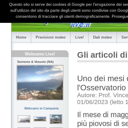
Questo sito si serve dei cookies di Google per l'erogazione dei serv
sull'utilizzo del sito da parte degli utenti sono condivise con Goo
consentono di tracciare gli utenti demograficamente. Proseguen
Home
Previsioni meteo
Live!
Dati meteo
Ser
Gli articoli 
Webcams Live!
Sorrento & Vesuvio (NA)
Uno dei mesi 
l'Osservatorio
Autore: Prof. Vin
01/06/2023 (letto 
Webcams in Campania
Il mese di magg
più piovosi di 