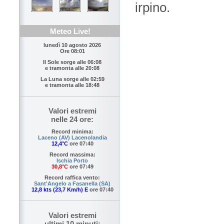
irpino.
Meteo Live!
lunedì 10 agosto 2026
Ore 08:01
Il Sole sorge alle
06:08
e tramonta alle
20:08
La Luna sorge alle
02:59
e tramonta alle
18:48
Valori estremi
nelle 24 ore:
Record minima:
Laceno (AV) Lacenolandia
12,4°C
ore 07:40
Record massima:
Ischia Porto
30,8°C
ore 07:49
Record raffica vento:
Sant'Angelo a Fasanella (SA)
12,8 kts (23,7 Km/h) E
ore 07:40
Valori estremi
ultimi 10 minuti: