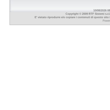
10/08/2026 08
Copyright © 2009 RTF Sistemi s.r.l
E' vietato riprodurre e/o copiare i contenuti di questo sit
Powe