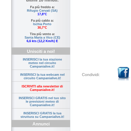
Fa più freddo a:
Rifugio Cervati (SA)
17,8°C
Fa più caldo a:
Ischia Porto
30,7°C
Tira più vento a:
Santa Maria a Vico (CE)
6,6 kts (12,2 Km/h) E
Unisciti a noi!
INSERISCI la tua stazione
meteo nel circuito
Campanialive.it!
Condividi:
INSERISCI la tua webcam nel
circuito Campanialive.it!
ISCRIVITI alla newsletter di
Campanialive.it!
INSERISCI GRATIS nel tuo sito
le previsioni meteo di
Campanialive.it!
INSERISCI GRATIS la tua
struttura su Campanialive.it!
Annunci