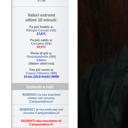
17:20
Valori estremi
ultimi 10 minuti:
Fa più freddo a:
Rifugio Cervati (SA)
17,6°C
Fa più caldo a:
Cicciano (NA)
32,9°C
Piove di più a:
Pontelandolfo (BN)
2,8mm
(Valore ultim'ora)
Tira più vento a:
Frasso Telesino (BN)
14 kts (25,9 Km/h) NNW
Unisciti a noi!
INSERISCI la tua stazione
meteo nel circuito
Campanialive.it!
INSERISCI la tua webcam nel
circuito Campanialive.it!
ISCRIVITI alla newsletter di
Campanialive.it!