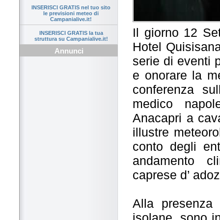
INSERISCI GRATIS nel tuo sito
le previsioni meteo di
Campanialive.it!
Il giorno 12 Se
INSERISCI GRATIS la tua
struttura su Campanialive.it!
Hotel Quisisana 
Annunci
serie di eventi 
e onorare la me
conferenza su
medico napole
Anacapri a cava
illustre meteor
conto degli enti
andamento cli
caprese d’ adoz
Alla presenza 
isolane, sono in