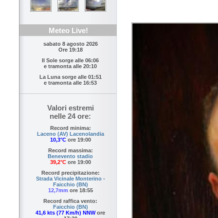
Meteo Live!
sabato 8 agosto 2026
Ore 19:18
Il Sole sorge alle
06:06
e tramonta alle
20:10
La Luna sorge alle
01:51
e tramonta alle
16:53
Valori estremi
nelle 24 ore:
Record minima:
Laceno (AV) Lacenolandia
10,3°C
ore 19:00
Record massima:
Benevento stadio
39,2°C
ore 19:00
Record precipitazione:
Strada Vicinale Monterino -
Faicchio (BN)
12,7mm
ore 18:55
Record raffica vento:
Faicchio (BN)
41,6 kts (77 Km/h) NNW
ore