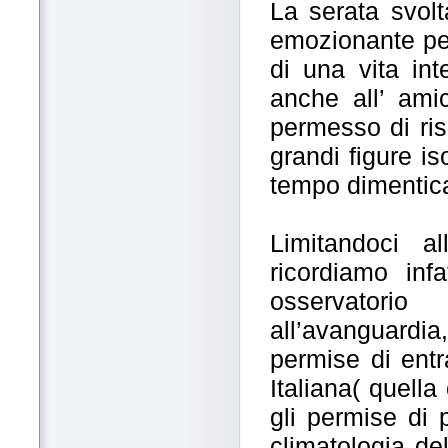
La serata svolt
emozionante per
di una vita in
anche all’ amic
permesso di ris
grandi figure i
tempo dimentic
Limitandoci al
ricordiamo inf
osservator
all’avanguardia
permise di entr
Italiana( quella
gli permise di 
climatologia del