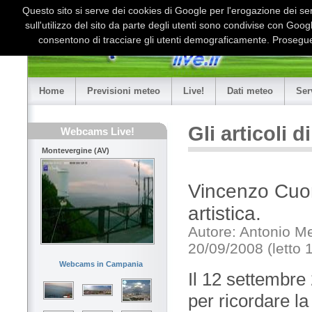
Questo sito si serve dei cookies di Google per l'erogazione dei serv
sull'utilizzo del sito da parte degli utenti sono condivise con Goo
consentono di tracciare gli utenti demograficamente. Proseguen
Home
Previsioni meteo
Live!
Dati meteo
Ser
Gli articoli 
Webcams Live!
Montevergine (AV)
Vincenzo Cuomo
artistica.
Autore: Antonio M
20/09/2008 (letto 
Webcams in Campania
Il 12 settembre
per ricordare la