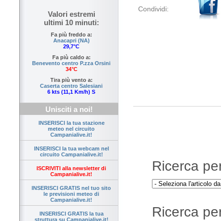
Condividi:
Valori estremi
ultimi 10 minuti:
Fa più freddo a:
Anacapri (NA)
29,7°C
Fa più caldo a:
Benevento centro P.zza Orsini
34°C
Tira più vento a:
Caserta centro Salesiani
6 kts (11,1 Km/h) S
Unisciti a noi!
INSERISCI la tua stazione
meteo nel circuito
Campanialive.it!
INSERISCI la tua webcam nel
circuito Campanialive.it!
Ricerca per 
ISCRIVITI alla newsletter di
Campanialive.it!
INSERISCI GRATIS nel tuo sito
le previsioni meteo di
Campanialive.it!
Ricerca per
INSERISCI GRATIS la tua
struttura su Campanialive.it!