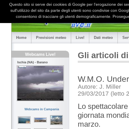
Questo sito si serve dei cookies di Google per l'erogazione dei serv
sull'utilizzo del sito da parte degli utenti sono condivise con Goo
consentono di tracciare gli utenti demograficamente. Proseguen
Home
Previsioni meteo
Live!
Dati meteo
Ser
Gli articoli 
Webcams Live!
Ischia (NA) - Barano
W.M.O. Unders
Autore: J. Miller
29/03/2017 (letto 
Lo spettacolare 
Webcams in Campania
giornata mondia
marzo.