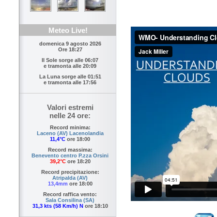
Meteo Live!
domenica 9 agosto 2026
Ore 18:27
Il Sole sorge alle
06:07
e tramonta alle
20:09
La Luna sorge alle
01:51
e tramonta alle
17:56
Valori estremi
nelle 24 ore:
Record minima:
Laceno (AV) Lacenolandia
11,4°C
ore 18:00
Record massima:
Benevento centro P.zza Orsini
39,2°C
ore 18:20
Record precipitazione:
Atripalda (AV)
13,4mm
ore 18:00
Record raffica vento:
Sala Consilina (SA)
31,3 kts (58 Km/h) N
ore 18:10