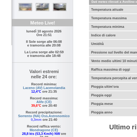
Dati meteo rilevati a Avellino c
Temperatura attuale
Temperatura massima
Meteo Live!
Temperatura minima
lunedì 10 agosto 2026
Ore 21:51
Indice di calore
Il Sole sorge alle
06:08
Umidità
e tramonta alle
20:08
La Luna sorge alle
02:59
Pressione sul livello del mar
e tramonta alle
18:48
Vento medio ultimi 10 minut
Raffica massima di oggi
Valori estremi
nelle 24 ore:
Temperatura percepita al ve
Record minima:
Pioggia ultim'ora
Laceno (AV) Lacenolandia
12,4°C
ore 21:35
Pioggia oggi
Record massima:
Alife (CE)
Pioggia mese
39,6°C
ore 20:40
Record precipitazione:
Pioggia anno
Sorrento (NA) Oss.Astronomico
0,3mm
ore 21:40
Ultimo r
Record raffica vento:
Mondragone (CE)
28,8 kts (53,3 Km/h) NW
ore