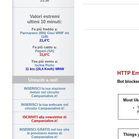
21:30
Valori estremi
ultimi 10 minuti:
Fa più freddo a:
Pannarano (BN) Oasi WWF mt
1185
21,4°C
Fa più caldo a:
Pagani (SA)
31,9°C
Tira più vento a:
Ischia Porto
11 kts (20,4 Km/h) WNW
Unisciti a noi!
INSERISCI la tua stazione
meteo nel circuito
Campanialive.it!
INSERISCI la tua webcam nel
circuito Campanialive.it!
ISCRIVITI alla newsletter di
Campanialive.it!
INSERISCI GRATIS nel tuo sito
le previsioni meteo di
Campanialive.it!