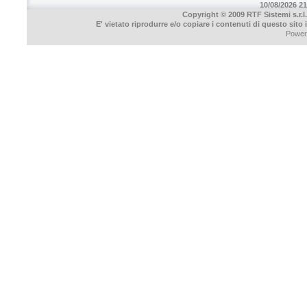
10/08/2026 21
Copyright © 2009 RTF Sistemi s.r.l.
E' vietato riprodurre e/o copiare i contenuti di questo sito
Power