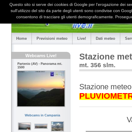
Questo sito si serve dei cookies di Google per l'erogazione dei serv
sull'utilizzo del sito da parte degli utenti sono condivise con Goo
consentono di tracciare gli utenti demograficamente. Proseguen
Home
Previsioni meteo
Live!
Dati meteo
Ser
Stazione met
Webcams Live!
mt. 356 slm.
Partenio (AV) - Panorama mt.
1500
Stazione meteo
PLUVIOMET
Webcams in Campania
V